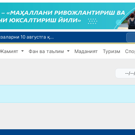
Ўқишини кўчириш бўйича рад этилган аризаларни 10 августга қадар таҳрирлаш мумкин
I ва II гуруҳ ногиронлиги бўлган фуқароларга пенсия проактив тарзда тайинланади
Жамият
Фан ва таълим
Маданият
Туризм
Спо
ар хавфсиз бўлиши шарт
Ўзбекистонда хавфли маҳсулотларни бозордан чиқариб олишнинг ҳуқуқий механизми белгиланади
Тошкентда 4 килограммдан ортиқ гиёҳвандлик воситаларининг «закладка» усулида тарқатилишига чек қўйилди