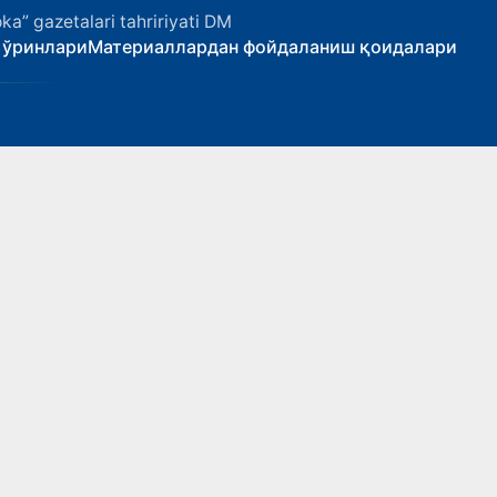
ka” gazetalari tahririyati DM
 ўринлари
Материаллардан фойдаланиш қоидалари