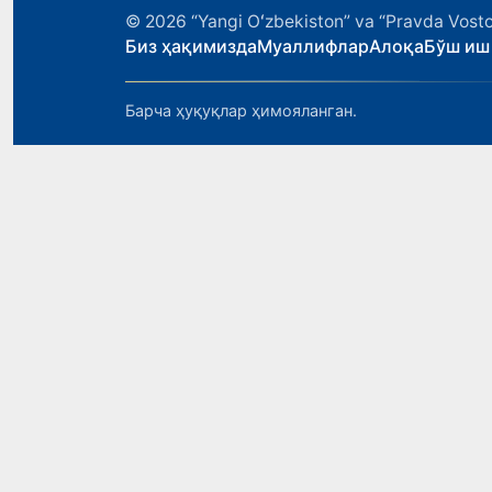
© 2026
“Yangi Oʻzbekiston” va “Pravda Vosto
Биз ҳақимизда
Муаллифлар
Алоқа
Бўш иш
Барча ҳуқуқлар ҳимояланган.