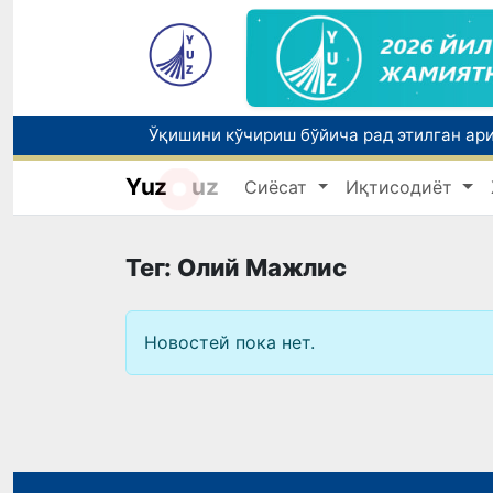
Yuz
uz
Сиёсат
Иқтисодиёт
Бозорга чиқариладиган барча маҳсулотл
Тег: Олий Мажлис
Новостей пока нет.