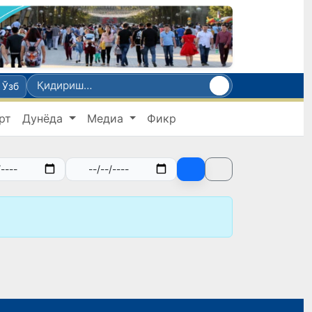
Ўзб
рт
Дунёда
Медиа
Фикр