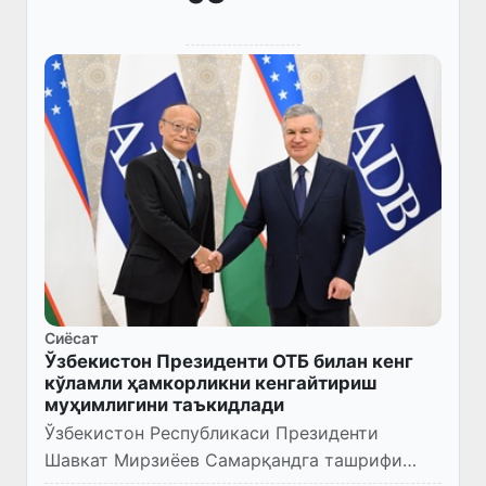
Сиёсат
Ўзбекистон Президенти ОТБ билан кенг
кўламли ҳамкорликни кенгайтириш
муҳимлигини таъкидлади
Ўзбекистон Республикаси Президенти
Шавкат Мирзиёев Самарқандга ташрифи