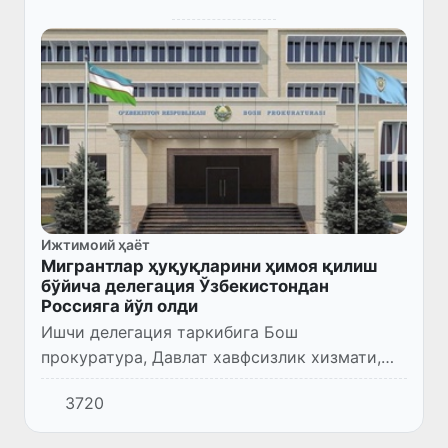
Ижтимоий ҳаёт
Мигрантлар ҳуқуқларини ҳимоя қилиш
бўйича делегация Ўзбекистондан
Россияга йўл олди
Ишчи делегация таркибига Бош
прокуратура, Давлат хавфсизлик хизмати,
Миграция агентлиги, Ташқи ишлар, Ички
3720
ишлар ва Соғлиқни сақлаш вазирликлари
вакиллари киритилган.