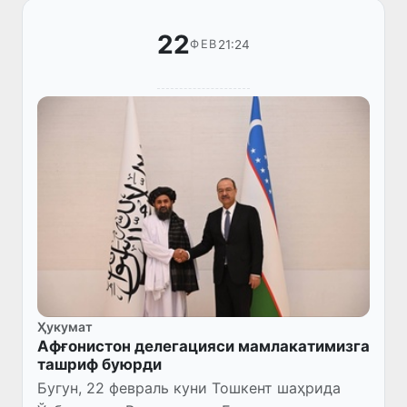
22
21:24
ФЕВ
Ҳукумат
Афғонистон делегацияси мамлакатимизга
ташриф буюрди
Бугун, 22 февраль куни Тошкент шаҳрида