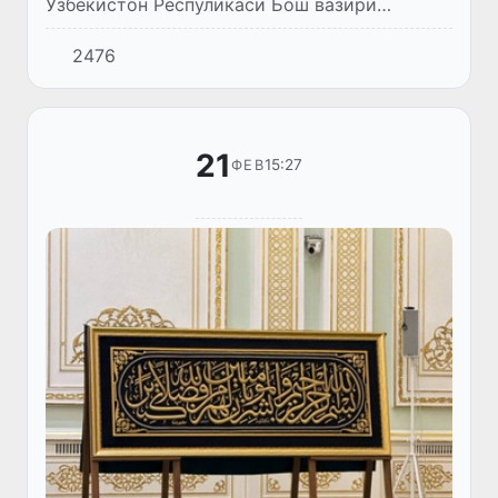
Ўзбекистон Респуликаси Бош вазири
Абдулла Арипов Афғонистон Бош вазирининг
2476
ўринбосари вазифасини бажарувчи Мулло
Aбдул Ғани Бародар билан икк...
21
15:27
ФЕВ