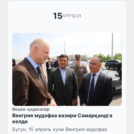
15
12:21
АПР
Воқеа-ҳодисалар
Венгрия мудофаа вазири Самарқандга
келди
Бугун, 15 апрель куни Венгрия мудофаа