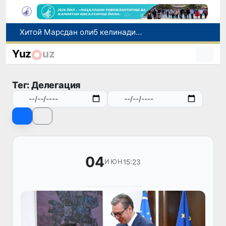
Хорижий давлатларга ишга юбориш билан боғлиқ фирибгарлик ҳолатлари фош этилди
Тошкентдан Буюк Британиянинг Манчестер шаҳрига тўғридан-тўғри авиақатновларни йўлга қўйиш масаласи кўриб чиқилмоқда
Yuz
uz
Экологик экспертиза энди экологик хавфларни олдиндан бошқариш тизимига айланади
Учқўрғонда Норин дарёси бўйида янги экотуризм маскани барпо этилади
Тег: Делегация
Хитой Марсдан олиб келинадиган тупроқни ўрганиш учун махсус лаборатория қуради
04
15:23
ИЮН