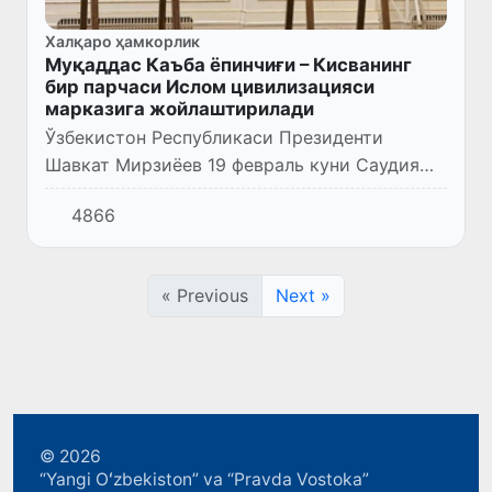
Халқаро ҳамкорлик
Муқаддас Каъба ёпинчиғи – Кисванинг
бир парчаси Ислом цивилизацияси
марказига жойлаштирилади
Ўзбекистон Республикаси Президенти
Шавкат Мирзиёев 19 февраль куни Саудия
Арабистони Подшоҳлиги ҳаж ва умра
4866
ишлари вазири Тавфиқ бин Фавзон ар-Рабиа
бошчилигидаги делегацияни қабул...
« Previous
Next »
© 2026
“Yangi Oʻzbekiston” va “Pravda Vostoka”