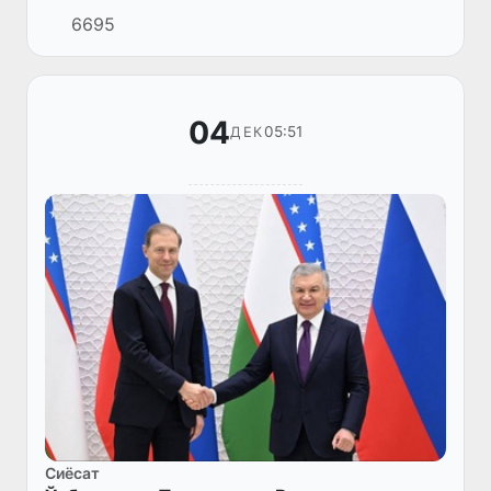
доирасида Осиё тараққиёт банки
6695
президенти Масато Канда бошчилигидаги
делегацияни қабул қилди.
04
05:51
ДЕК
Сиёсат