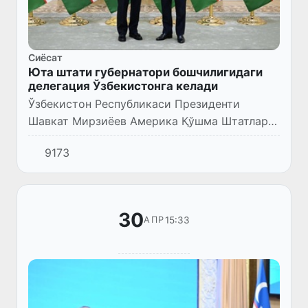
Сиёсат
Юта штати губернатори бошчилигидаги
делегация Ўзбекистонга келади
Ўзбекистон Республикаси Президенти
Шавкат Мирзиёев Америка Қўшма Штатлари
Юта штатининг Исо Масиҳ Охирги замон
9173
авлиёлари черкови оқсоқоли Дэвид Беднар
ва “Stirling” халқаро хайрия...
30
15:33
АПР