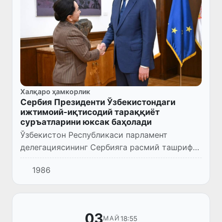
Халқаро ҳамкорлик
Сербия Президенти Ўзбекистондаги
ижтимоий-иқтисодий тараққиёт
суръатларини юксак баҳолади
Ўзбекистон Республикаси парламент
делегациясининг Сербияга расмий ташрифи
доирасида Олий Мажлис Сенати Раиси
1986
Танзила Норбоева Сербия Республикаси
Президенти Александр Вучич билан у...
03
18:55
МАЙ