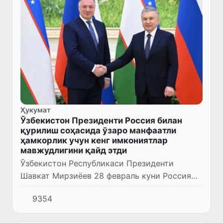
Ҳукумат
Ўзбекистон Президенти Россия билан
қурилиш соҳасида ўзаро манфаатли
ҳамкорлик учун кенг имкониятлар
мавжудлигини қайд этди
Ўзбекистон Республикаси Президенти
Шавкат Мирзиёев 28 февраль куни Россия
Федерацияси Ҳукумати Раисининг
9354
ўринбосари Марат Хуснуллин бошчилигидаги
делегацияни қабул қилди.