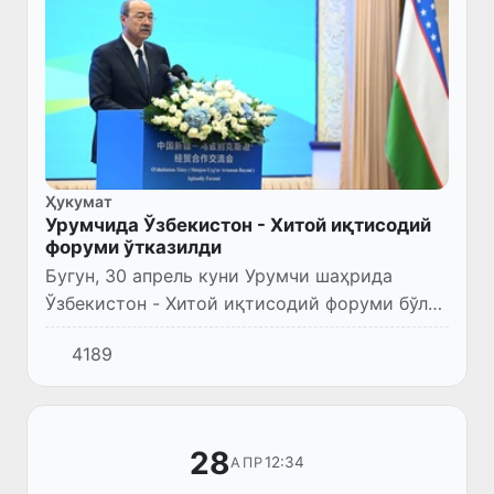
Ҳукумат
Урумчида Ўзбекистон - Хитой иқтисодий
форуми ўтказилди
Бугун, 30 апрель куни Урумчи шаҳрида
Ўзбекистон - Хитой иқтисодий форуми бўлиб
ўтди.
4189
28
12:34
АПР