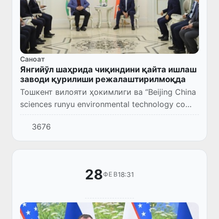
Саноат
Янгийўл шаҳрида чиқиндини қайта ишлаш
заводи қурилиши режалаштирилмоқда
Тошкент вилояти ҳокимлиги ва “Beijing China
sciences runyu environmental technology co
Ltd” компанияси ўртасида ҳамкорлик
3676
меморандуми имзоланди.
28
18:31
ФЕВ