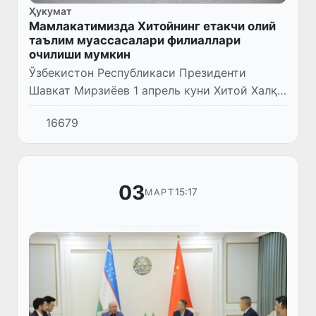
Ҳукумат
Мамлакатимизда Хитойнинг етакчи олий
таълим муассасалари филиаллари
очилиши мумкин
Ўзбекистон Республикаси Президенти
Шавкат Мирзиёев 1 апрель куни Хитой Халқ
Республикаси Коммунистик партияси
16679
Марказий қўмитаси Халқаро алоқалар
бўлими мудири Лю Цзяньчао бошчилиги...
03
15:17
МАРТ