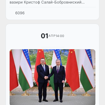
вазири Кристоф Салай-Бобровниский
бошчилигидаги делегация Самарқанд
6096
вилоятига ташриф буюрди.
01
14:00
АПР