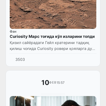
Фан
Curiosity Марс тоғида кўл изларини топди
Қизил сайёрадаги Гейл кратерини тадқиқ
қилиш чоғида Curiosity ровери қояларга дуч
келди.
3503
10
15:57
ФЕВ