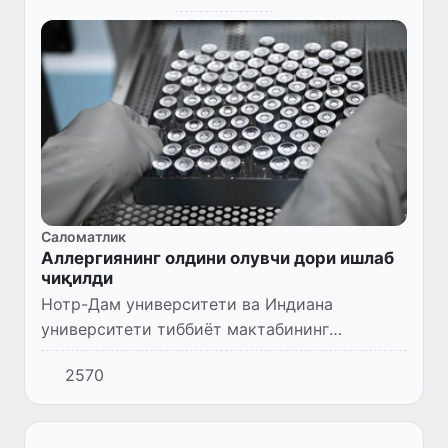
Саломатлик
Аллергиянинг олдини олувчи дори ишлаб
чиқилди
Нотр-Дам университети ва Индиана
университети тиббиёт мактабининг
тадқиқот гуруҳи ерёнғоқ аллергиясини
2570
олдини олувчи дори яратди.