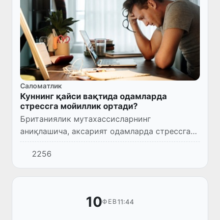
Саломатлик
Куннинг қайси вақтида одамларда
стрессга мойиллик ортади?
Британиялик мутахассисларнинг
аниқлашича, аксарият одамларда стрессга
мойиллик эрталаб юзага келади. Тадқиқот
2256
давомида олимлар икки мингга яқин
одамдан интервью олиб, шундай хулоса...
10
11:44
ФЕВ