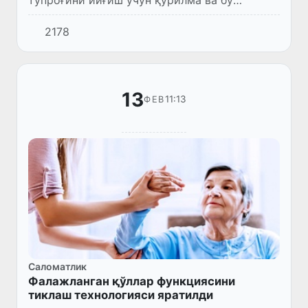
тупроғини йиғиш учун қурилма ва бу
зарраларни юлдузлараро коинотга
2178
ташлайдиган махсус қурилма яратмоқчи.
13
11:13
ФЕВ
Саломатлик
Фалажланган қўллар функциясини
тиклаш технологияси яратилди