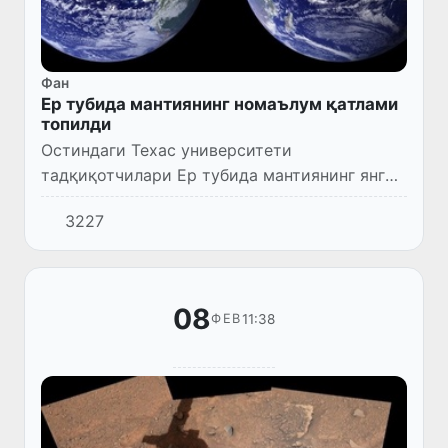
Фан
Ер тубида мантиянинг номаълум қатлами
топилди
Остиндаги Техас университети
тадқиқотчилари Ер тубида мантиянинг янги
қатламини аниқлашди.
3227
08
11:38
ФЕВ