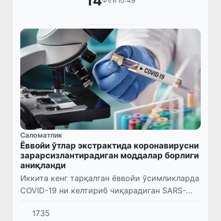
14
10:49
ФЕВ
Саломатлик
Ёввойи ўтлар экстрактида коронавирусни
зарарсизлантирадиган моддалар борлиги
аниқланди
Иккита кенг тарқалган ёввойи ўсимликларда
COVID-19 ни келтириб чиқарадиган SARS-
CoV-2 вирусини зарарсизлантирадиган
1735
бирикмалар борлиги аниқланди.