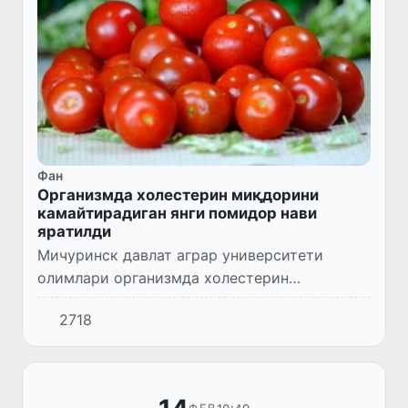
Фан
Организмда холестерин миқдорини
камайтирадиган янги помидор нави
яратилди
Мичуринск давлат аграр университети
олимлари организмда холестерин
даражасини пасайтирадиган помидор
2718
навини яратди.