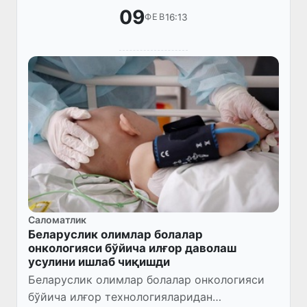
09
16:13
ФЕВ
Саломатлик
Беларуслик олимлар болалар
онкологияси бўйича илғор даволаш
усулини ишлаб чиқишди
Беларуслик олимлар болалар онкологияси
бўйича илғор технологияларидан