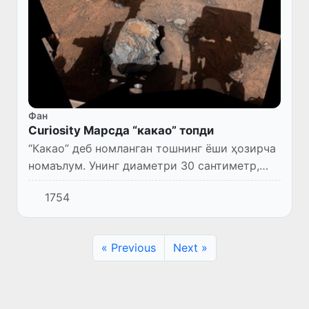
Фан
Curiosity Марсда “какао” топди
“Какао” деб номланган тошнинг ёши ҳозирча
номаълум. Унинг диаметри 30 сантиметр,
ёши миллионлаб йиллар деб тахмин
1754
қилиняпти.
« Previous
Next »