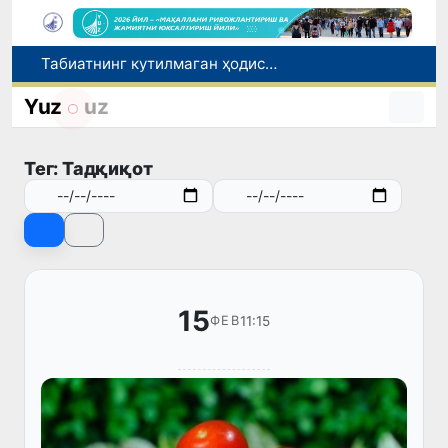
Табиатнинг кутилмаган ҳодисаси: Янги Зеландияга қалин қор ёғди
Олимлар Қуёш юзасининг энг аниқ тасвирларини эълон қилишди
Инсультга чалинган ҳамюртимиз бош консулхона кўмагида Олмаотадан юртимизга қайтарилди
Yuz
uz
Қўқон ЮНЕСКОнинг Медиа ва ахборот саводхонлиги бўйича Глобал альянсига қўшилди
Чорвачилик соҳасида субсидиялар ажратилади
Тег: Тадқиқот
15
11:15
ФЕВ