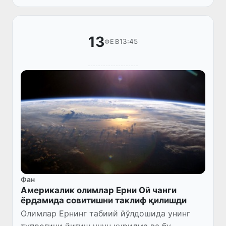
13
13:45
ФЕВ
Фан
Америкалик олимлар Ерни Ой чанги
ёрдамида совитишни таклиф қилишди
Олимлар Ернинг табиий йўлдошида унинг