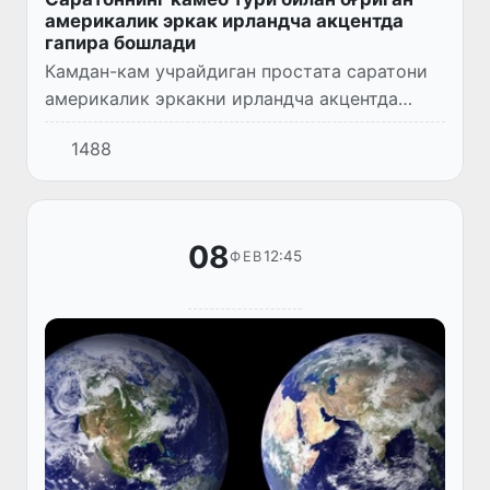
америкалик эркак ирландча акцентда
гапира бошлади
Камдан-кам учрайдиган простата саратони
америкалик эркакни ирландча акцентда
гапиришига сабаб бўлди.
1488
08
12:45
ФЕВ