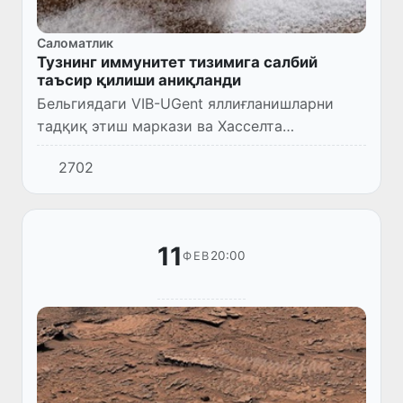
Саломатлик
Тузнинг иммунитет тизимига салбий
таъсир қилиши аниқланди
Бельгиядаги VIB-UGent яллиғланишларни
тадқиқ этиш маркази ва Хасселта
университети, шунингдек, Германиянинг
2702
Макс Дельбрюк маркази мутахассислари
рациондаги ортиқча тузнинг иммуните...
11
20:00
ФЕВ