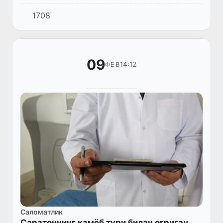
фойдаланишмоқда. Гап шундаки, улар
1708
болалар онкологияси бўйича илғор усулни
ишлаб чиқишди, деб хабар беради mir...
09
14:12
ФЕВ
Саломатлик
Саратоннинг камёб тури билан оғриган