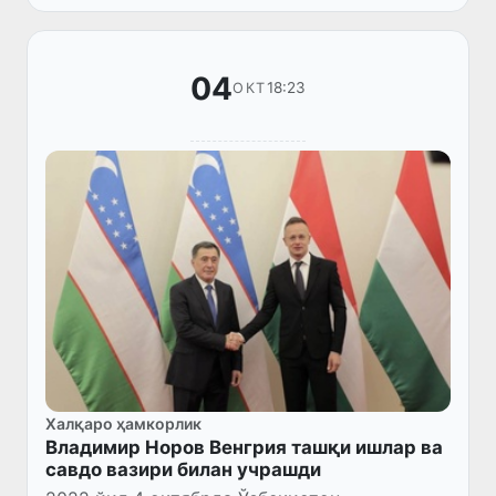
Мухтор Элчиси Юсуф ал-Утайбий билан
учр...
04
18:23
ОКТ
Халқаро ҳамкорлик
Владимир Норов Венгрия ташқи ишлар ва
савдо вазири билан учрашди