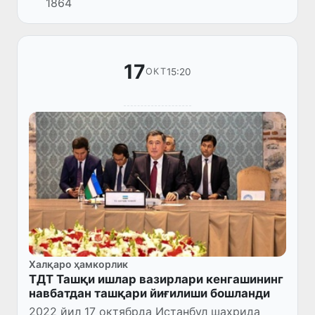
1864
"Терроризмга қарши кураш ва террорчилар
ҳаракатланишининг олдини олиш учун
чегара...
17
15:20
ОКТ
Халқаро ҳамкорлик
ТДТ Ташқи ишлар вазирлари кенгашининг
навбатдан ташқари йиғилиши бошланди
2022 йил 17 октябрда Истанбул шаҳрида