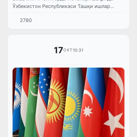
Ўзбекистон Республикаси Ташқи ишлар
вазири Владимир Норов бошчилигидаги
2780
делегация Туркий давлатлар ташкилоти
(ТДТ) ташқи ишлар вазирларининг н...
17
10:31
ОКТ