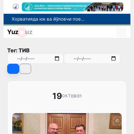
Хорватияда юк ва йўловчи поездларининг тўқнашиб кетиши оқибатида 24 киши жабрланди
Бозор хизматларининг 40 фоиздан ортиғи пойтахт ҳиссасига тўғри келмоқда
Yuz
uz
“Мен таниган Ўзбекистон!”
Адолат, холислик, ростлик ва ҳалоллик муҳитини яратишга қаратилган янги қонун тафсилоти
Тег: ТИВ
Сирдарёда юк машинаси ҳамда "Captiva" иштирокида йўл-транспорт ҳодисаси содир бўлди
19
09:01
ОКТ