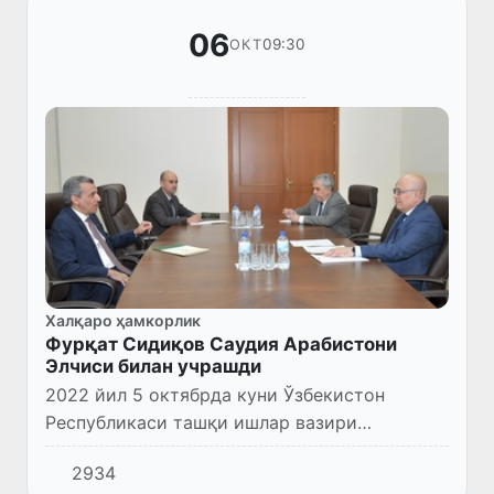
06
09:30
ОКТ
Халқаро ҳамкорлик
Фурқат Сидиқов Саудия Арабистони
Элчиси билан учрашди
2022 йил 5 октябрда куни Ўзбекистон
Республикаси ташқи ишлар вазири
ўринбосари Фурқат Сидиқов Саудия
2934
Арабистони Подшоҳлигининг Фавқулодда ва