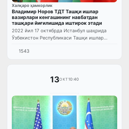
Халқаро ҳамкорлик
Владимир Норов ТДТ Ташқи ишлар
вазирлари кенгашининг навбатдан
ташқари йиғилишида иштирок этади
2022 йил 17 октябрда Истанбул шаҳрида
Ўзбекистон Республикаси Ташқи ишлар
вазири Владимир Норов Туркий давлатлар
1543
ташкилотига аъзо давлатлар ташқи ишлар
вазирларининг навбатдан ташқ...
13
10:40
ОКТ