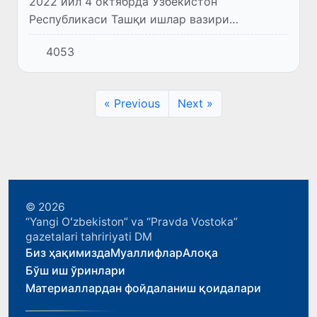
2022 йил 4 октябрда Ўзбекистон
Республикаси Ташқи ишлар вазири
Владимир Норов Венгрия Ташқи ишлар ва
4053
савдо вазири Петер Сийярто билан амалий
учрашув ўтказди.
« Previous
Next »
© 2026
“Yangi Oʻzbekiston” va “Pravda Vostoka”
gazetalari tahririyati DM
Биз ҳақимизда
Муаллифлар
Алоқа
Бўш иш ўринлари
Материаллардан фойдаланиш қоидалари