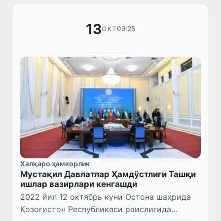
13
09:25
ОКТ
Халқаро ҳамкорлик
Мустақил Давлатлар Ҳамдўстлиги Ташқи
ишлар вазирлари кенгашди
2022 йил 12 октябрь куни Остона шаҳрида
Қозоғистон Республикаси раислигида