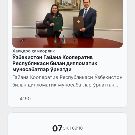
Халқаро ҳамкорлик
Ўзбекистон Гайана Кооператив
Республикаси билан дипломатик
муносабатлар ўрнатди
Гайана Кооператив Республикаси Ўзбекистон
билан дипломатик муносабатлар ўрнатган
142-давлат бўлди.
4190
07
09:10
ОКТ