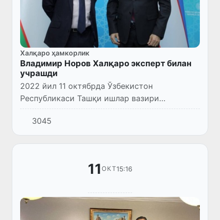
Халқаро ҳамкорлик
Владимир Норов Халқаро эксперт билан
учрашди
2022 йил 11 октябрда Ўзбекистон
Республикаси Ташқи ишлар вазири
Владимир Норов Ўзбекистон Республикаси
3045
Президенти маслаҳатчиси Сума Чакрабарти
Лойҳа офиси таркибидаги алоқалар бўйи...
11
15:16
ОКТ