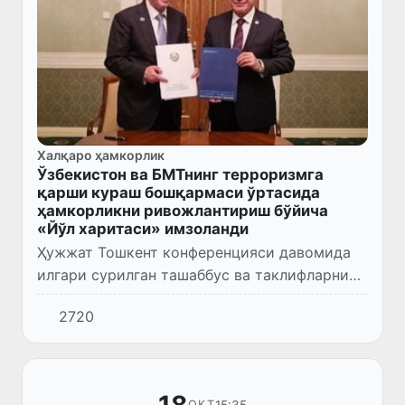
Халқаро ҳамкорлик
Ўзбекистон ва БМТнинг терроризмга
қарши кураш бошқармаси ўртасида
ҳамкорликни ривожлантириш бўйича
«Йўл харитаси» имзоланди
Ҳужжат Тошкент конференцияси давомида
илгари сурилган ташаббус ва таклифларни
ўз ичига олган ҳамда икки томонлама
2720
ҳамкорликнинг устувор йўналишларини
белгилаб беради.
15:35
ОКТ