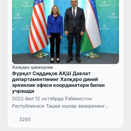
Халқаро ҳамкорлик
Фурқат Сиддиқов АҚШ Давлат
департаментининг Халқаро диний
эркинлик офиси координатори билан
учрашди
2022 йил 12 октябрда Ўзбекистон
Республикаси Ташқи ишлар вазирининг
ўринбосари Фурқат Сиддиқов АҚШ Давлат
3265
департаменти Халқаро диний эркинлик
идорасининг Марказий Осиё мамлакатлари...