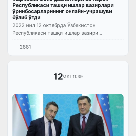
Республикаси ташқи ишлар вазирлари
ўринбосарларининг онлайн-учрашуви
бўлиб ўтди
2022 йил 12 октябрда Ўзбекистон
Республикаси ташқи ишлар вазири
ўринбосари Фурқат Сидиқов Марказий Осиё
2881
давлатлари ва Корея Республикаси ташқи
ишлар вазирлари ўринбосарларининг онл...
12
11:39
ОКТ