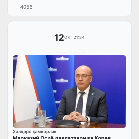
Мустақил Давлатлар Ҳамдўстлиги Ташқи
4056
ишлар вазирлари Кенгашининг навбатдаги
йиғилиши бўлиб ўтди.
12
21:34
ОКТ
Халқаро ҳамкорлик
Марказий Осиё давлатлари ва Корея