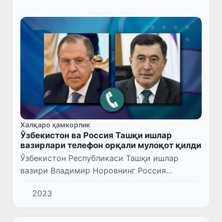
Халқаро ҳамкорлик
Ўзбекистон ва Россия Ташқи ишлар
вазирлари телефон орқали мулоқот қилди
Ўзбекистон Республикаси Ташқи ишлар
вазири Владимир Норовнинг Россия
Федерацияси Ташқи ишлар вазири Сергей
2023
Лавров билан телефон орқали суҳбати бўлиб
ўтди.