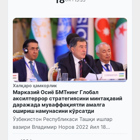
18
Халқаро ҳамкорлик
Марказий Осиё БМТнинг Глобал
аксилтеррор стратегиясини минтақавий
даражада муваффақиятли амалга
ошириш намунасини кўрсатди
Ўзбекистон Республикаси Ташқи ишлар
вазири Владимир Норов 2022 йил 18
октябрь куни Душанбе шаҳрида