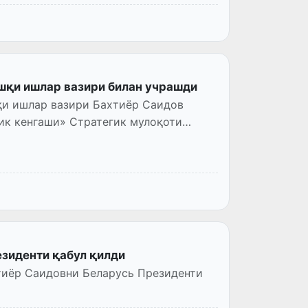
шқи ишлар вазири билан учрашди
қи ишлар вазири Бахтиёр Саидов
ик кенгаши» Стратегик мулоқоти
езиденти қабул қилди
тиёр Саидовни Беларусь Президенти