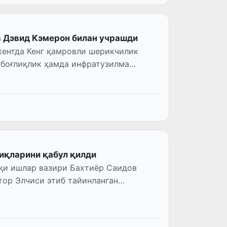
в Дэвид Кэмерон билан учрашди
кентда Кенг қамровли шерикчилик
 боғлиқлик ҳамда инфратузилма
иқларини қабул қилди
шқи ишлар вазири Бахтиёр Саидов
тор Элчиси этиб тайинланган