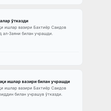
алар ўтказди
қи ишлар вазири Бахтиёр Саидов
 ал-Заяни билан учрашди.
шқи ишлар вазири билан учрашди
қи ишлар вазири Бахтиёр Саидов
иддин билан учрашув ўтказди.