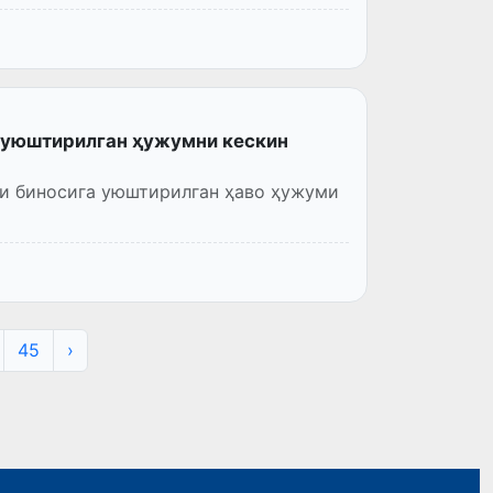
 уюштирилган ҳужумни кескин
ги биносига уюштирилган ҳаво ҳужуми
45
›