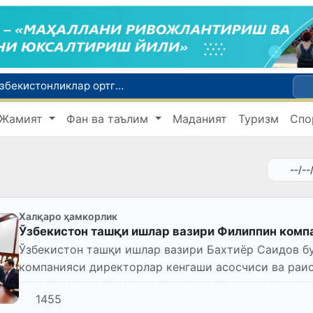
Россияда қийин вазиятда қолган юзлаб ўзбекистонликлар ортга қайтарилди
2030 йилгача хавфли чиқиндиларни қайта ишлаш даражаси 20 фоизга етказилади
Жамият
Фан ва таълим
Маданият
Туризм
Спо
Ўзбекистон илк бор Халқаро информатика олимпиадаси — IOI 2026га мезбонлик қилади
ни қутқариб қолди
Ўзбекистонда Барқарор ривожланиш мақсадлари ойлигига старт берилди
Халқаро ҳамкорлик
Ўзбекистон ташқи ишлар вазири Филиппин комп
Ўзбекистон ташқи ишлар вазири Бахтиёр Саидов б
компанияси директорлар кенгаши асосчиси ва раи
делегацияни қабул қилди.
1455