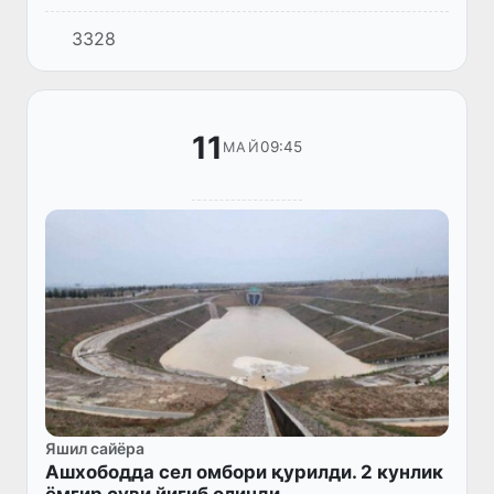
театри, Тошкент давлат ўзбек тили ва
3328
адабиёти университети, Адабиёт музейи,
етакчи саноат маркази – Навоий...
11
09:45
МАЙ
Яшил сайёра
Ашхободда сел омбори қурилди. 2 кунлик
ёмғир суви йиғиб олинди