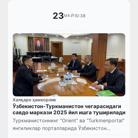
23
10:38
МАЙ
Халқаро ҳамкорлик
Ўзбекистон-Туркманистон чегарасидаги
савдо маркази 2025 йил ишга туширилади
Туркманистоннинг "Orient" ва "Turkmenportal"
янгиликлар порталларида Ўзбекистон
элчисининг Дашогуз вилояти раҳбарияти