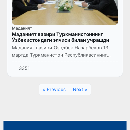
Маданият
Маданият вазири Туркманистоннинг
Ўзбекистондаги элчиси билан учрашди
Маданият вазири Озодбек Назарбеков 13
мартда Туркманистон Республикасининг
Ўзбекистондаги элчиси Шадурди Мередов
3351
билан учрашди. Мулоқот чоғида
ҳамкорликда амалга ошириш режалаштири...
« Previous
Next »