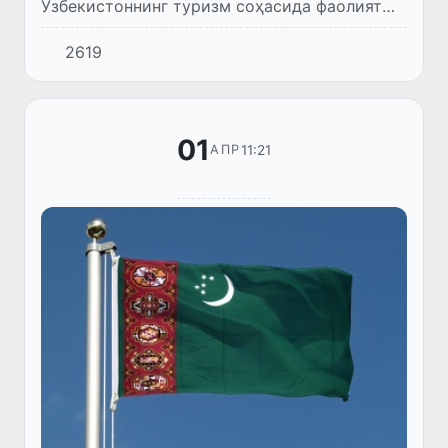
Ўзбекистоннинг туризм соҳасида фаолият
юритувчи ташкилотлар вакилларидан иборат
2619
делегацияси Туркманистонда халқаро
конференцияда иштирок этди.
01
11:21
АПР