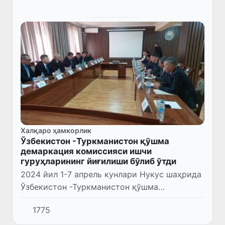
Халқаро ҳамкорлик
Ўзбекистон -Туркманистон қўшма
демаркация комиссияси ишчи
гуруҳларининг йиғилиши бўлиб ўтди
2024 йил 1-7 апрель кунлари Нукус шаҳрида
Ўзбекистон -Туркманистон қўшма
демаркация комиссияси ишчи
1775
гуруҳларининг навбатдаги йиғилиши бўлиб
ўтди.