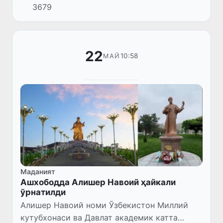
3679
билан учрашувига бағишланган мақолалар
эълон қилинди.
22
10:58
МАЙ
Маданият
Ашхободда Алишер Навоий ҳайкали
ўрнатилди
Алишер Навоий номи Ўзбекистон Миллий
кутубхонаси ва Давлат академик катта