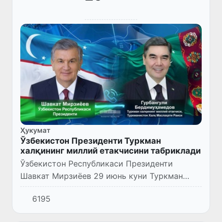
Ҳукумат
Ўзбекистон Президенти Туркман
халқининг миллий етакчисини табриклади
Ўзбекистон Республикаси Президенти
Шавкат Мирзиёев 29 июнь куни Туркман
халқининг миллий етакчиси, Туркманистон
6195
Миллий Кенгаши Халқ Маслаҳати Раиси
Гурбангули Бердимуҳамедов билан...