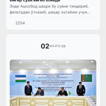
Энди Ашхобод шаҳри бу сувни тиндириб,
фильтрдан ўтказиб, шаҳар эҳтиёжи учун
ишлатади.
2254
02
11:38
МАЙ