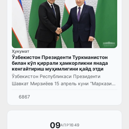
Ҳукумат
Ўзбекистон Президенти Туркманистон
билан кўп қиррали ҳамкорликни янада
кенгайтириш муҳимлигини қайд этди
Ўзбекистон Республикаси Президенти
Шавкат Мирзиёев 15 апрель куни “Марказий
Осиё – Кўрфаз араб давлатлари ҳамкорлик
6867
кенгаши” стратегик мулоқоти ташқи ишлар
вазирларининг иккинчи уч...
09
16:49
АПР