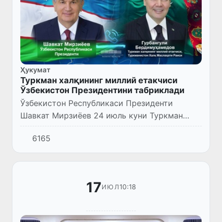
Ҳукумат
Туркман халқининг миллий етакчиси
Ўзбекистон Президентини табриклади
Ўзбекистон Республикаси Президенти
Шавкат Мирзиёев 24 июль куни Туркман
халқининг миллий етакчиси, Туркманистон
6165
Халқ Маслаҳати Раиси Гурбангули
Бердимуҳамедов билан телефон орқали...
17
10:18
ИЮЛ