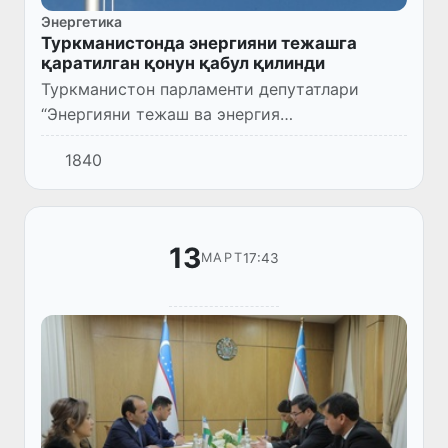
Энергетика
Туркманистонда энергияни тежашга
қаратилган қонун қабул қилинди
Туркманистон парламенти депутатлари
“Энергияни тежаш ва энергия
самарадорлиги тўғрисида”ги қонунни қабул
1840
қилди. Бу ҳақда TDH давлат агентлиги
маълум қилди.
13
17:43
МАРТ