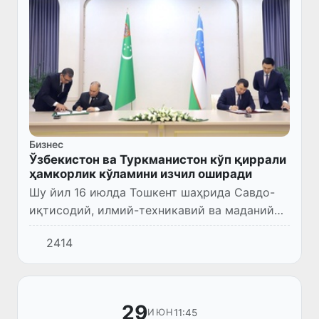
Бизнес
Ўзбекистон ва Туркманистон кўп қиррали
ҳамкорлик кўламини изчил оширади
Шу йил 16 июлда Тошкент шаҳрида Савдо-
иқтисодий, илмий-техникавий ва маданий
ҳамкорлик бўйича Ўзбекистон
2414
-Туркманистон қўшма комиссиясининг 18-
йиғилиши бўлиб ўтди.
29
11:45
ИЮН