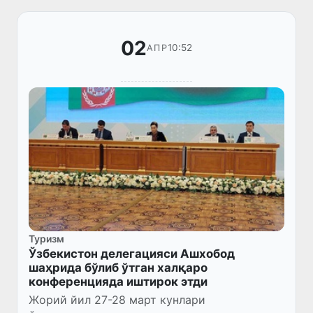
02
10:52
АПР
Туризм
Ўзбекистон делегацияси Ашхобод
шаҳрида бўлиб ўтган халқаро
конференцияда иштирок этди
Жорий йил 27-28 март кунлари