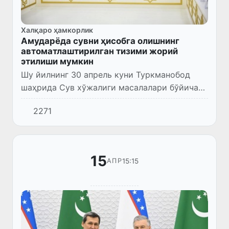
Халқаро ҳамкорлик
Амударёда сувни ҳисобга олишнинг
автоматлаштирилган тизими жорий
этилиши мумкин
Шу йилнинг 30 апрель куни Туркманобод
шаҳрида Сув хўжалиги масалалари бўйича
ўзбек-туркман ҳукуматлараро қўшма
2271
комиссиясининг тўртинчи йиғилиши бўлиб
ўтди.
15
15:15
АПР