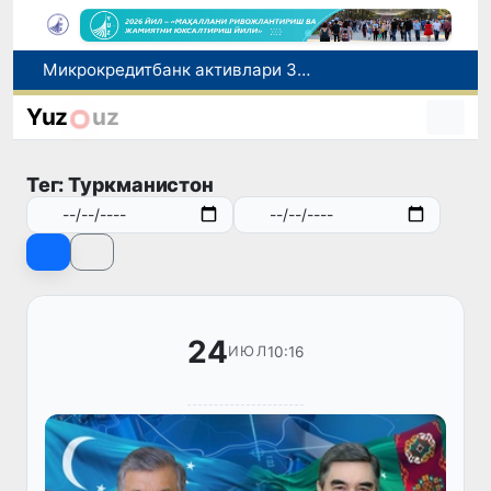
Микрокредитбанк активлари 30,7 трлн сўмга етди, Fitch рейтингни BB даражасига оширди
Малайзия Марказий Осиёда тиббий туризм йўналиши сифатидаги мавқеини мустаҳкамламоқда
Польшадаги элчихона кўмагида она ва бола Ватанга қайтарилди
Yuz
uz
Наманган шаҳрининг собиқ ҳокими Анвар Отаходжаевга нисбатан 11 йилга озодликдан маҳрум қилиш жазоси тайинланди
UZCERT давлат ташкилотлари ва корхоналарни оммавий киберҳужумлар ҳақида огоҳлантирди
Тег: Туркманистон
24
10:16
ИЮЛ