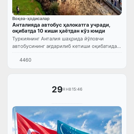
Воқеа-ҳодисалар
Анталияда автобус ҳалокатга учради,
оқибатда 10 киши ҳаётдан кўз юмди
Туркиянинг Анталия шаҳрида йўловчи
автобусининг ағдарилиб кетиши оқибатида
ҳалок бўлганлар сони 10 нафарга етди.
4460
29
15:46
ЯНВ