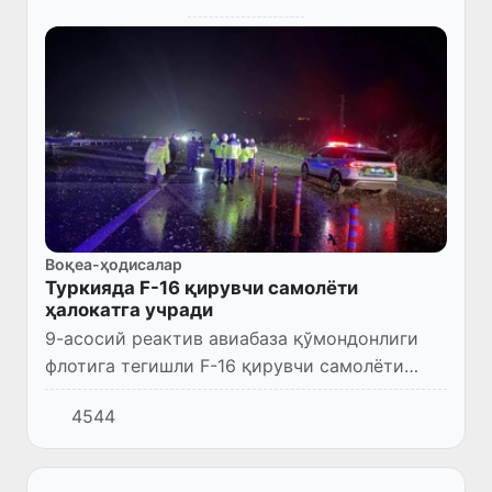
Воқеа-ҳодисалар
Туркияда F-16 қирувчи самолёти
ҳалокатга учради
9-асосий реактив авиабаза қўмондонлиги
флотига тегишли F-16 қирувчи самолёти
ҳалокатга учради, оқибатда учувчи ҳалок
4544
бўлди.