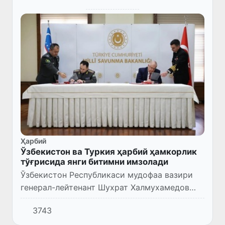
Ҳарбий
Ўзбекистон ва Туркия ҳарбий ҳамкорлик
тўғрисида янги битимни имзолади
Ўзбекистон Республикаси мудофаа вазири
генерал-лейтенант Шухрат Халмухамедов
ҳамкасби, Туркия миллий мудофаа вазири
3743
Яшар Гулер билан 2026 йилга мўлжалланган