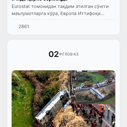
Eurostat томонидан тақдим этилган сўнгги
маълумотларга кўра, Европа Иттифоқи
аҳолисининг ярми 44,9 ёшдан ошган, қолган
2861
ярми эса бу ёшдан кичик.
02
09:43
ФЕВ