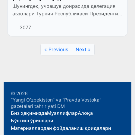
Шунингдек, учрашув доирасида делегация
аъзолари Туркия Республикаси Президенти
Ражаб Таййиб Эрдоған билан ҳам учрашув
3077
ўтказди.
« Previous
Next »
© 2026
“Yangi Oʻzbekiston” va “Pravda Vostoka”
gazetalari tahririyati DM
Биз ҳақимизда
Муаллифлар
Алоқа
Бўш иш ўринлари
Материаллардан фойдаланиш қоидалари