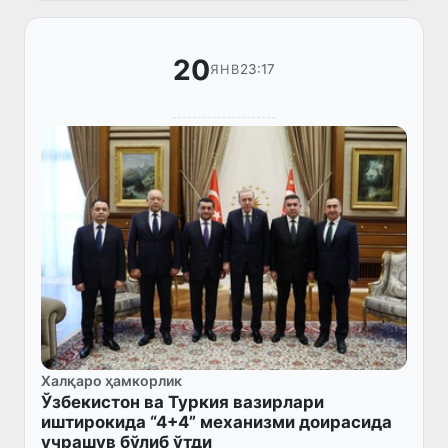
ҳарбий ҳамкорлик режаси...
20
23:17
ЯНВ
Халқаро ҳамкорлик
Ўзбекистон ва Туркия вазирлари
иштирокида “4+4” механизми доирасида
учрашув бўлиб ўтди