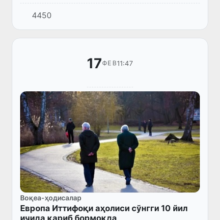
ижтимоий вазиятга тушиб қолади.
4450
17
11:47
ФЕВ
Воқеа-ҳодисалар
Европа Иттифоқи аҳолиси сўнгги 10 йил
ичида қариб бормоқда