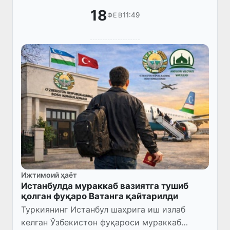
18
11:49
ФЕВ
Ижтимоий ҳаёт
Истанбулда мураккаб вазиятга тушиб
қолган фуқаро Ватанга қайтарилди
Туркиянинг Истанбул шаҳрига иш излаб
келган Ўзбекистон фуқароси мураккаб