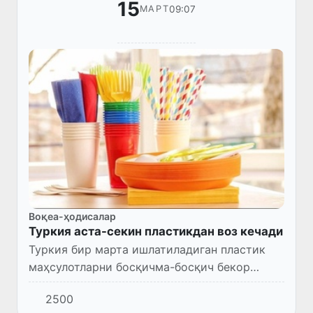
15
09:07
МАРТ
Воқеа-ҳодисалар
Туркия аста-секин пластикдан воз кечади
Туркия бир марта ишлатиладиган пластик
маҳсулотларни босқичма-босқич бекор
қиладиган янги қоида тайёрламоқда.
2500