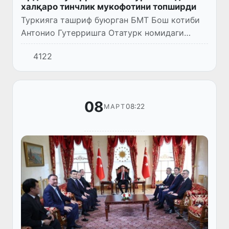
халқаро тинчлик мукофотини топширди
Туркияга ташриф буюрган БМТ Бош котиби
Антонио Гутерришга Отатурк номидаги
халқаро тинчлик мукофоти топширилди.
4122
08
08:22
МАРТ