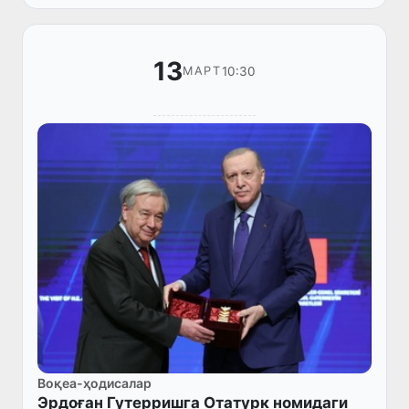
13
10:30
МАРТ
Воқеа-ҳодисалар
Эрдоған Гутерришга Отатурк номидаги