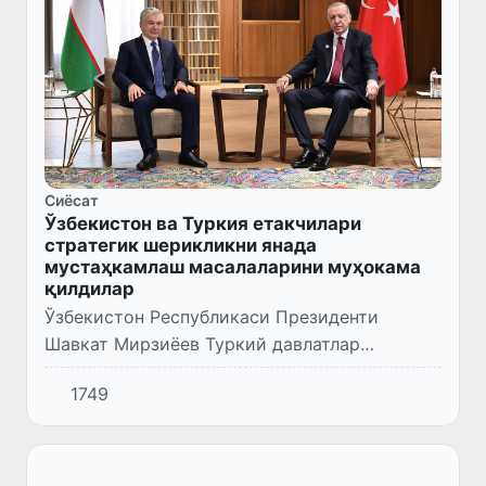
Сиёсат
Ўзбекистон ва Туркия етакчилари
стратегик шерикликни янада
мустаҳкамлаш масалаларини муҳокама
қилдилар
Ўзбекистон Республикаси Президенти
Шавкат Мирзиёев Туркий давлатлар
ташкилотининг норасмий саммити
1749
доирасида Туркия Республикаси Президенти
Режеп Таййип Эрдоған билан учрашув
ўтказ...