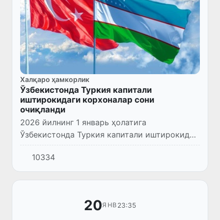
Халқаро ҳамкорлик
Ўзбекистонда Туркия капитали
иштирокидаги корхоналар сони
очиқланди
2026 йилнинг 1 январь ҳолатига
Ўзбекистонда Туркия капитали иштирокида
жами 2 137 та корхоналар фаолият
10334
юритмоқда.
20
23:35
ЯНВ