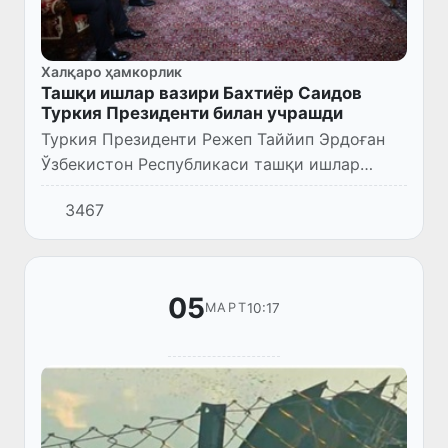
Халқаро ҳамкорлик
Ташқи ишлар вазири Бахтиёр Саидов
Туркия Президенти билан учрашди
Туркия Президенти Режеп Таййип Эрдоған
Ўзбекистон Республикаси ташқи ишлар
вазири Бахтиёр Саидовни қабул қилди.
3467
05
10:17
МАРТ