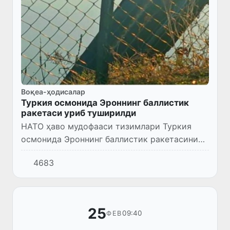
Воқеа-ҳодисалар
Туркия осмонида Эроннинг баллистик
ракетаси уриб туширилди
НАТО ҳаво мудофааси тизимлари Туркия
осмонида Эроннинг баллистик ракетасини
тутиб олиб, йўқ қилди.
4683
25
09:40
ФЕВ