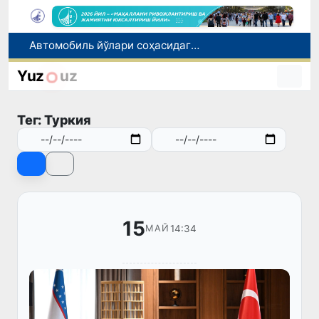
Рақобат қўмитаси аралашуви билан тадбиркордан газ учун асоссиз ундирилган тўлов қайтарилиши таъминланди
Brent нефтининг нархи 13 июлдан бери илк бор 1 баррель учун 79 доллардан пастлади
Yuz
uz
Олмалиқдаги Мис бойитиш фабрикасида магистрал қувур ёрилди
Нурли, шукуҳли, шарафли
Тег: Туркия
Автомобиль йўлари соҳасидаги муносабатлар тартибга солинди
15
14:34
МАЙ