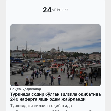
24
09:57
АПР
Воқеа-ҳодисалар
Туркияда содир бўлган зилзила оқибатида
240 нафарга яқин одам жабрланди
Туркиядаги зилзила оқибатида