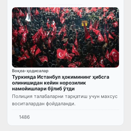
Воқеа-ҳодисалар
Туркияда Истанбул ҳокимининг ҳибсга
олинишидан кейин норозилик
намойишлари бўлиб ўтди
Полиция талабаларни тарқатиш учун махсус
воситалардан фойдаланди.
1486