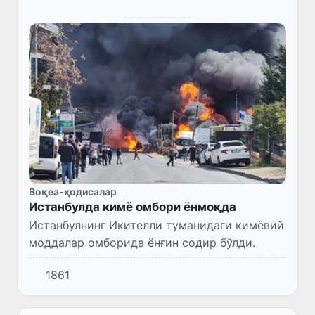
Воқеа-ҳодисалар
Истанбулда кимё омбори ёнмоқда
Истанбулнинг Икителли туманидаги кимёвий
моддалар омборида ёнғин содир бўлди.
1861