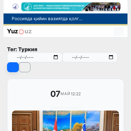
2030 йилгача хавфли чиқиндиларни қайта ишлаш даражаси 20 фоизга етказилади
Ўзбекистон илк бор Халқаро информатика олимпиадаси — IOI 2026га мезбонлик қилади
Yuz
uz
Тошкентда ППХ инспектори 13 ёшли болани қутқариб қолди
Ўзбекистонда Барқарор ривожланиш мақсадлари ойлигига старт берилди
Тег: Туркия
Россияда қийин вазиятда қолган юзлаб ўзбекистонликлар ортга қайтарилди
07
12:22
МАЙ