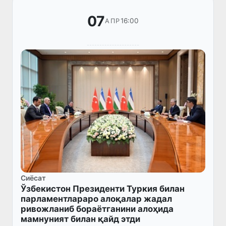
07
16:00
АПР
Сиёсат
Ўзбекистон Президенти Туркия билан
парламентлараро алоқалар жадал
ривожланиб бораётганини алоҳида
мамнуният билан қайд этди