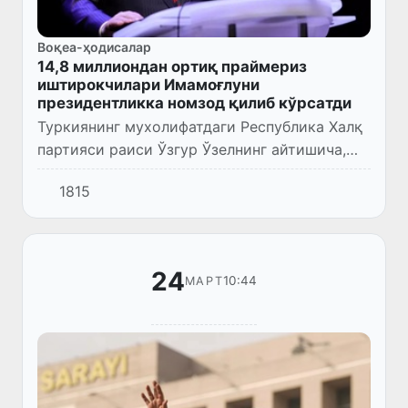
Воқеа-ҳодисалар
14,8 миллиондан ортиқ праймериз
иштирокчилари Имамоғлуни
президентликка номзод қилиб кўрсатди
Туркиянинг мухолифатдаги Республика Халқ
партияси раиси Ўзгур Ўзелнинг айтишича,
праймериз давомида 15 миллионга яқин
1815
фуқаро ҳибсга олинган Истанбул ҳокими
Экрем Имамоғлуни республ...
24
10:44
МАРТ