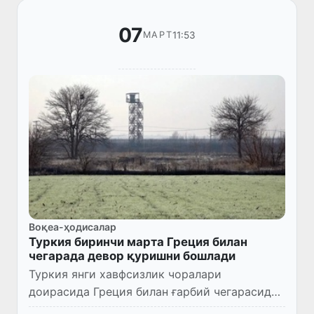
07
11:53
МАРТ
Воқеа-ҳодисалар
Туркия биринчи марта Греция билан
чегарада девор қуришни бошлади
Туркия янги хавфсизлик чоралари
доирасида Греция билан ғарбий чегарасида
панжара ва девор қуришни бошлади, деб