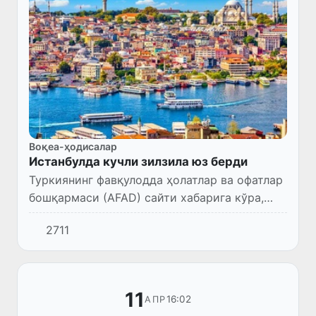
Воқеа-ҳодисалар
Истанбулда кучли зилзила юз берди
Туркиянинг фавқулодда ҳолатлар ва офатлар
бошқармаси (AFAD) сайти хабарига кўра,
Истанбул ҳудудида бир неча бор зилзила
2711
содир бўлди, иккинчиси 6,2 баллни ташкил
этди.
11
16:02
АПР