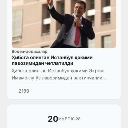
Воқеа-ҳодисалар
Ҳибсга олинган Истанбул ҳокими
лавозимидан четлатилди
Ҳибсга олинган Истанбул ҳокими Экрем
Имамоғлу ўз лавозимидан вақтинчалик
четлатилди, дея хабар берди Туркия ИИВ Х
2180
ижтимоий тармоғида.
20
10:28
МАРТ