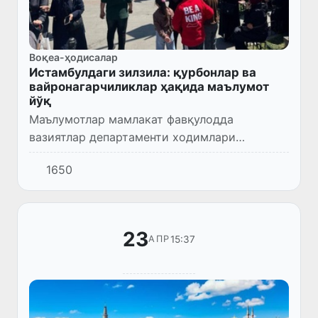
Воқеа-ҳодисалар
Истамбулдаги зилзила: қурбонлар ва
вайронагарчиликлар ҳақида маълумот
йўқ
Маълумотлар мамлакат фавқулодда
вазиятлар департаменти ходимлари
томонидан ўтказилган текширувлар
1650
натижасида олинган.
23
15:37
АПР