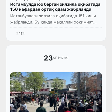
Истамбулда юз берган зилзила оқибатида
150 нафардан ортиқ одам жабрланди
Истанбулдаги зилзила оқибатида 151 киши
жабрланди. Бу ҳақда маҳаллий ҳокимият
маълум қилди.
2112
23
17:19
АПР