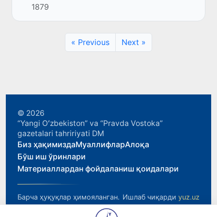
1879
хабар бермоқда Kazinform мухбири.
« Previous
Next »
© 2026
“Yangi Oʻzbekiston” va “Pravda Vostoka”
gazetalari tahririyati DM
Биз ҳақимизда
Муаллифлар
Алоқа
Бўш иш ўринлари
Материаллардан фойдаланиш қоидалари
Барча ҳуқуқлар ҳимояланган.
Ишлаб чиқарди
yuz.uz