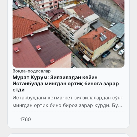
Воқеа-ҳодисалар
Мурат Курум: Зилзиладан кейин
Истанбулда мингдан ортиқ бинога зарар
етди
Истанбулдаги кетма-кет зилзилалардан сўнг
мингдан ортиқ бино бироз зарар кўрди. Бу
ҳақда Туркия шаҳарсозлик ва атроф-муҳит
1760
вазири Мурат Курум Х ижтимоий тармоғида
маълум қилди.