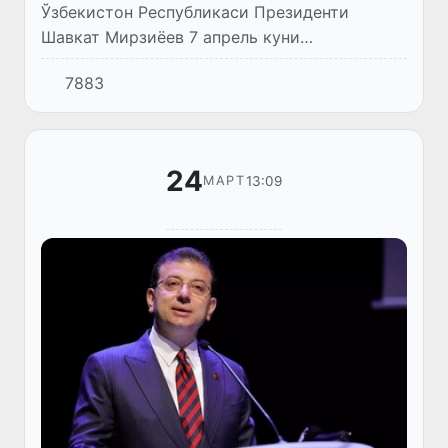
Ўзбекистон Республикаси Президенти
Шавкат Мирзиёев 7 апрель куни
Парламентлараро иттифоқнинг 150-юбилей
7883
Ассамблеяси доирасида Туркия
Республикаси Буюк миллат мажлиси Раиси
Нуман Ку...
24
13:09
МАРТ