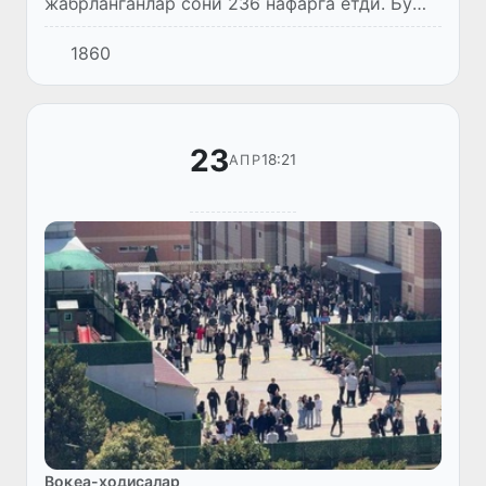
жабрланганлар сони 236 нафарга етди. Бу
ҳақда Туркия соғлиқни сақлаш вазири Кемал
1860
Мемисоғлу Фавқулодда вазиятлар
департаменти тезкор штабида ўтказилган...
23
18:21
АПР
Воқеа-ҳодисалар