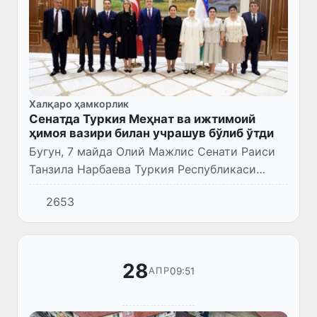
Халқаро ҳамкорлик
Сенатда Туркия Меҳнат ва ижтимоий
ҳимоя вазири билан учрашув бўлиб ўтди
Бугун, 7 майда Олий Мажлис Сенати Раиси
Танзила Нарбаева Туркия Республикаси
Меҳнат ва ижтимоий ҳимоя вазири Ведат
2653
Ишикхан бошчилигидаги делегацияни қабул
қилди.
28
09:51
АПР