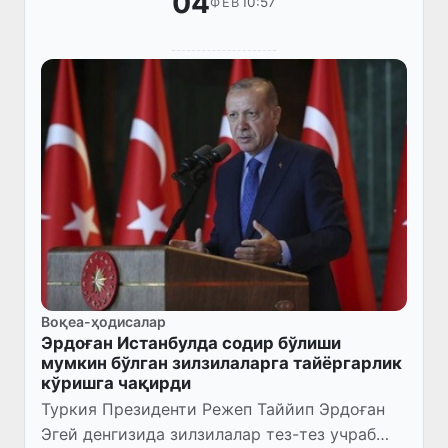
04
10:57
ФЕВ
Воқеа-ҳодисалар
Эрдоған Истанбулда содир бўлиши
мумкин бўлган зилзилаларга тайёргарлик
кўришга чақирди
Туркия Президенти Режеп Таййип Эрдоған
Эгей денгизида зилзилалар тез-тез учраб