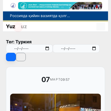
Россияда қийин вазиятда қолган юзлаб ўзбекистонликлар ортга қайтарилди
2030 йилгача хавфли чиқиндиларни қайта ишлаш даражаси 20 фоизга етказилади
Yuz
uz
Ўзбекистон илк бор Халқаро информатика олимпиадаси — IOI 2026га мезбонлик қилади
Тошкентда ППХ инспектори 13 ёшли болани қутқариб қолди
Тег: Туркия
Ўзбекистонда Барқарор ривожланиш мақсадлари ойлигига старт берилди
07
09:57
МАРТ