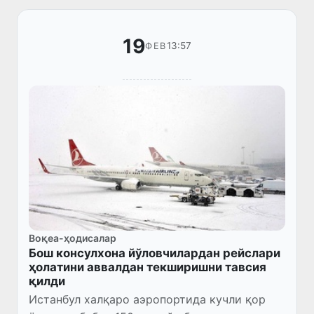
19
13:57
ФЕВ
Воқеа-ҳодисалар
Бош консулхона йўловчилардан рейслари
ҳолатини аввалдан текширишни тавсия
қилди
Истанбул халқаро аэропортида кучли қор