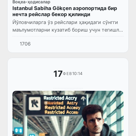
Воқеа-ҳодисалар
Istanbul Sabiha Gökçen аэропортида бир
нечта рейслар бекор қилинди
Йўловчиларга ўз рейслари ҳақидаги сўнгги
маълумотларни кузатиб бориш учун тегишли
авиакомпанияларнинг расмий веб-сайтлари
1706
ва алоқа марказлари орқали маълумот
олишлари тавсия этилад...
17
10:14
ФЕВ