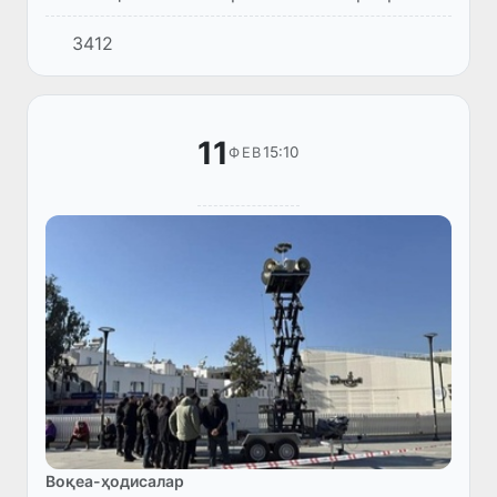
кўмак бериш масалаларида келишиб олди.
3412
11
15:10
ФЕВ
Воқеа-ҳодисалар