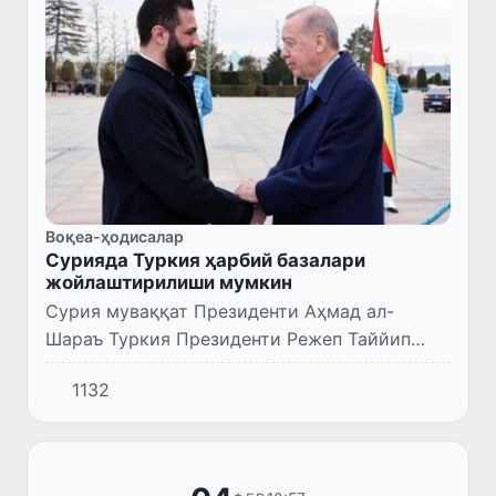
Воқеа-ҳодисалар
Сурияда Туркия ҳарбий базалари
жойлаштирилиши мумкин
Сурия муваққат Президенти Аҳмад ал-
Шараъ Туркия Президенти Режеп Таййип
Эрдоғанга ўз мамлакатида турк ҳарбий
1132
базаларини жойлаштиришни таклиф қилди.