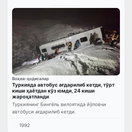
Воқеа-ҳодисалар
Туркияда автобус ағдарилиб кетди, тўрт
киши ҳаётдан кўз юмди, 24 киши
жароҳатланди
Туркиянинг Бингёль вилоятида йўловчи
автобуси ағдарилиб кетди.
1992