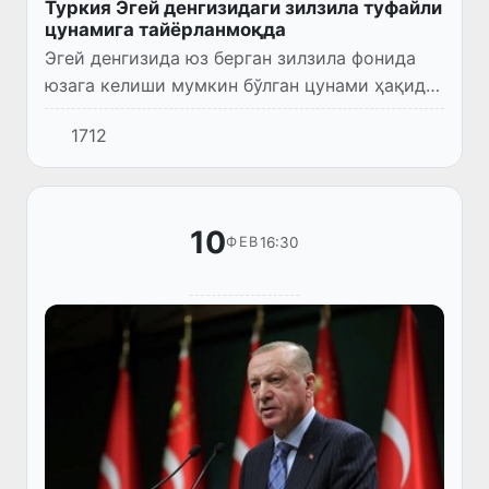
Туркия Эгей денгизидаги зилзила туфайли
цунамига тайёрланмоқда
Эгей денгизида юз берган зилзила фонида
юзага келиши мумкин бўлган цунами ҳақида
огоҳлантириш учун Туркиянинг Бодрум
1712
вилоятида сирена тизими ўрнатилди.
10
16:30
ФЕВ