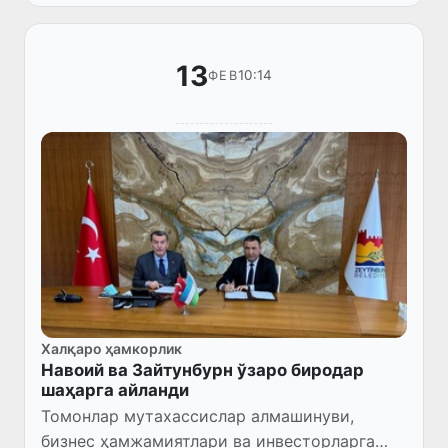
13
10:14
ФЕВ
Халқаро ҳамкорлик
Навоий ва Зайтунбурн ўзаро биродар
шаҳарга айланди
Томонлар мутахассислар алмашинуви,
бизнес ҳамжамиятлари ва инвесторларга