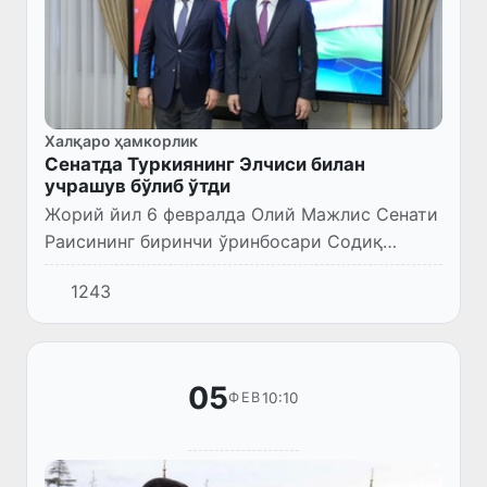
Халқаро ҳамкорлик
Сенатда Туркиянинг Элчиси билан
учрашув бўлиб ўтди
Жорий йил 6 февралда Олий Мажлис Сенати
Раисининг биринчи ўринбосари Содиқ
Сафоев Туркиянинг Ўзбекистондаги
1243
Фавқулодда ва Мухтор Элчиси Олган
Бекарни қабул қилди.
05
10:10
ФЕВ