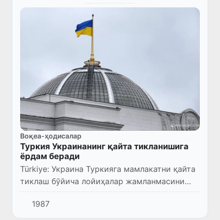
Воқеа-ҳодисалар
Туркия Украинанинг қайта тикланишига
ёрдам беради
Türkiye: Украина Туркияга мамлакатни қайта
тиклаш бўйича лойиҳалар жамланмасини
топширди.
1987