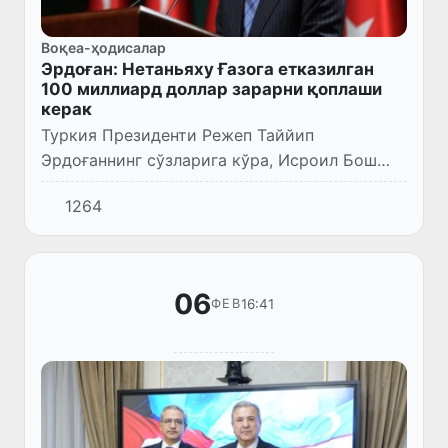
Воқеа-ҳодисалар
Эрдоған: Нетаньяху Ғазога етказилган
100 миллиард доллар зарарни қоплаши
керак
Туркия Президенти Режеп Таййип
Эрдоғаннинг сўзларига кўра, Исроил Бош
вазири Биньямин Нетаньяху Ғазога
1264
етказилган 100 миллиард доллар зарарни
қоплаши керак.
06
16:41
ФЕВ