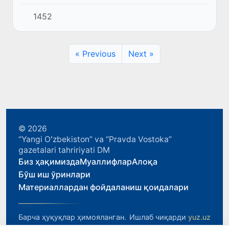
турган бир пайтда Истанбул ва мамлакатнинг
1452
бошқа вилоятларида юзага келиши мумкин
бўлган фавқулодда в...
« Previous
Next »
© 2026
“Yangi Oʻzbekiston” va “Pravda Vostoka”
gazetalari tahririyati DM
Биз ҳақимизда
Муаллифлар
Алоқа
Бўш иш ўринлари
Материаллардан фойдаланиш қоидалари
Барча ҳуқуқлар ҳимояланган.
Ишлаб чиқарди
yuz.uz