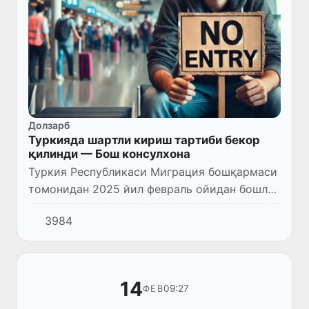
Долзарб
Туркияда шартли кириш тартиби бекор
қилинди — Бош консулхона
Туркия Республикаси Миграция бошқармаси
томонидан 2025 йил февраль ойидан бошлаб
мамлакатга шартли кириш (şartlı giriş)
3984
тартиби бекор қилинди.
14
09:27
ФЕВ