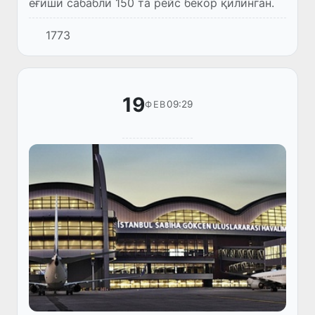
ёғиши сабабли 150 та рейс бекор қилинган.
1773
19
09:29
ФЕВ