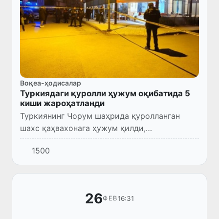
Воқеа-ҳодисалар
Туркиядаги қуролли ҳужум оқибатида 5
киши жароҳатланди
Туркиянинг Чорум шаҳрида қуролланган
шахс қаҳвахонага ҳужум қилди,
жабрланганлар бор.
1500
26
16:31
ФЕВ