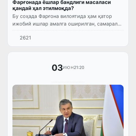
Фарғонада ёшлар бандлиги масаласи
қандай ҳал этилмоқда?
Бу соҳада Фарғона вилоятида ҳам қатор
ижобий ишлар амалга оширилган, самарали
натижаларга эришилган.
2621
03
21:20
ИЮН