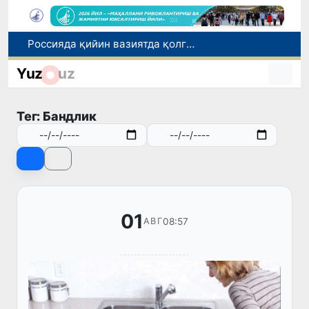
Россияда қийин вазиятда қолган юзлаб ўзбекистонликлар ортга қайтарилди
2030 йилгача хавфли чиқиндиларни қайта ишлаш даражаси 20 фоизга етказилади
Yuz
uz
Ўзбекистон илк бор Халқаро информатика олимпиадаси — IOI 2026га мезбонлик қилади
Тошкентда ППХ инспектори 13 ёшли болани қутқариб қолди
Тег: Бандлик
Ўзбекистонда Барқарор ривожланиш мақсадлари ойлигига старт берилди
01
08:57
АВГ