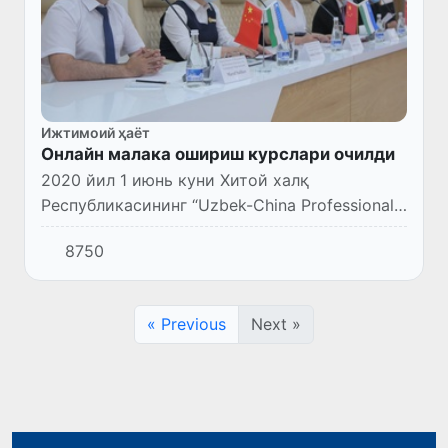
Ижтимоий ҳаёт
Онлайн малака ошириш курслари очилди
2020 йил 1 июнь куни Хитой халқ
Республикасининг “Uzbek-China Professional
Training Center” ҚК МЧЖ хамкорлигида илк
8750
пайвандлаш касби бўйича ОНЛАЙН МАЛАКА
ОШИРИШ курсларга старт бер...
« Previous
Next »