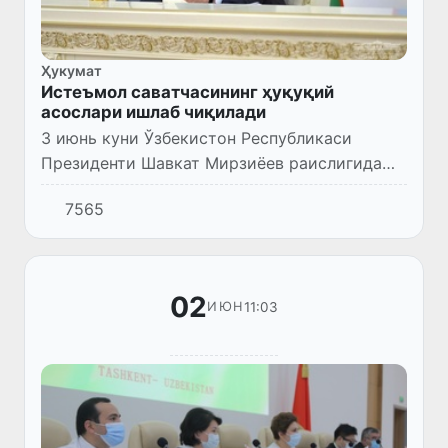
Ҳукумат
Истеъмол саватчасининг ҳуқуқий
асослари ишлаб чиқилади
3 июнь куни Ўзбекистон Республикаси
Президенти Шавкат Мирзиёев раислигида
камбағалликни қисқартириш масалалари
7565
бўйича видеоселектор йиғилиши ўтказилди.
02
11:03
ИЮН