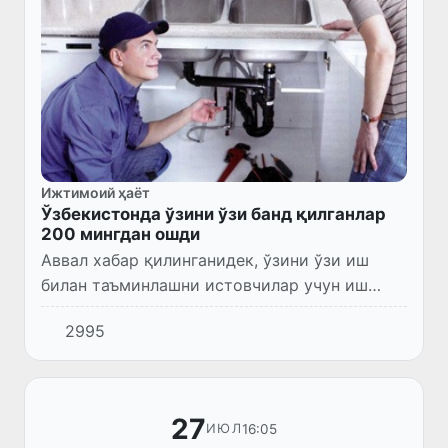
Ижтимоий ҳаёт
Ўзбекистонда ўзини ўзи банд қилганлар
200 мингдан ошди
Аввал хабар қилинганидек, ўзини ўзи иш
билан таъминлашни истовчилар учун иш
стажи ва пенсия ҳисобланиши мумкин
2995
бўлган, қонуний бандликнинг янги мақоми –
“ўзини ўзи банд қилган шахс...
27
16:05
ИЮЛ