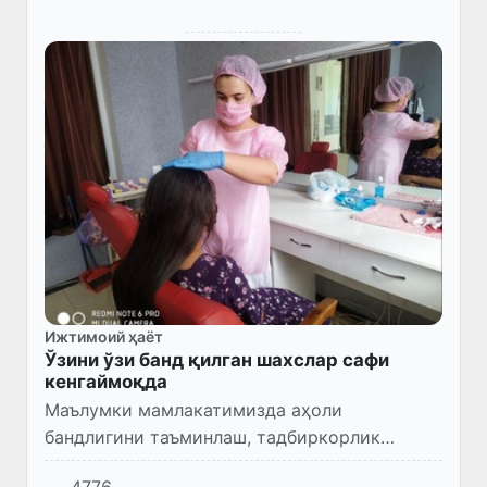
Ижтимоий ҳаёт
Ўзини ўзи банд қилган шахслар сафи
кенгаймоқда
Маълумки мамлакатимизда аҳоли
бандлигини таъминлаш, тадбиркорлик
фаолиятини кенгайтиришга алоҳида эътибор