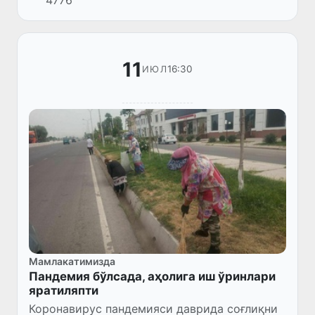
4776
қаратилмоқда.
11
16:30
ИЮЛ
Мамлакатимизда
Пандемия бўлсада, аҳолига иш ўринлари
яратиляпти
Коронавирус пандемияси даврида соғлиқни