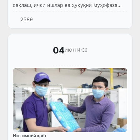
сақлаш, ички ишлар ва ҳуқуқни муҳофаза
қилувчи бир қатор соҳа вакиллари аҳоли
2589
саломатлиги сақлаш ҳамда юртимиз
тинчлиги таъминлашда куну тун...
04
14:36
ИЮН
Ижтимоий ҳаёт