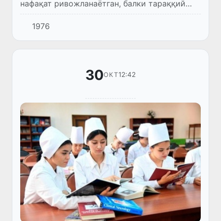
нафақат ривожланаётган, балки тараққий
этган давлатларда ҳам долзарб ҳисобланади.
1976
30
12:42
ОКТ