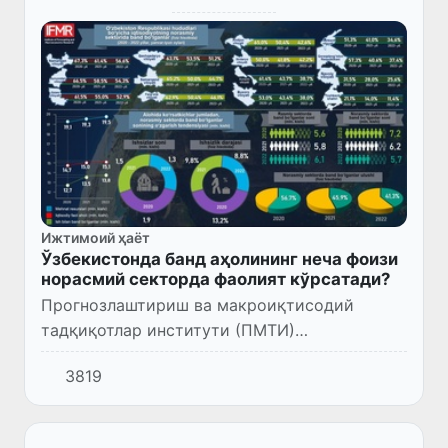
Ижтимоий ҳаёт
Ўзбекистонда банд аҳолининг неча фоизи
норасмий секторда фаолият кўрсатади?
Прогнозлаштириш ва макроиқтисодий
тадқиқотлар институти (ПМТИ)
мутахассислари меҳнатга лаёқатли
3819
фуқароларнинг норасмий секторда банд
бўлиши билан боғлиқ ҳолатни таҳлил қилди.