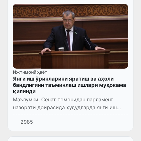
Ижтимоий ҳаёт
Янги иш ўринларини яратиш ва аҳоли
бандлигини таъминлаш ишлари муҳокама
қилинди
Маълумки, Сенат томонидан парламент
назорати доирасида ҳудудларда янги иш
ўринларини яратиш ва аҳоли бандлигини
2985
таъминлаш ишлари доимий равишда ўрганиб
бориляпти.