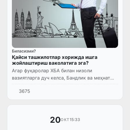
Биласизми?
Қайси ташкилотлар хорижда ишга
жойлаштириш ваколатига эга?
Агар фуқаролар ХБА билан низоли
вазиятларга дуч келса, Бандлик ва меҳнат
муносабатлари вазирлигига мурожаат
3675
қилиши мумкин.
20
15:33
ОКТ