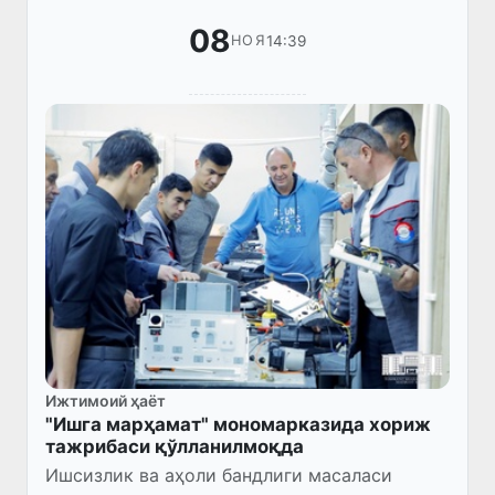
08
14:39
НОЯ
Ижтимоий ҳаёт
"Ишга марҳамат" мономарказида хориж
тажрибаси қўлланилмоқда
Ишсизлик ва аҳоли бандлиги масаласи