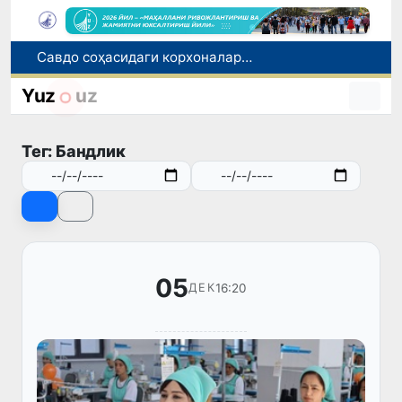
Савдо соҳасидаги корхоналар 18,8 трлн сўмдан ортиқ солиқ тўлади
Нукус шаҳрига янги прокурор тайинланди
Миграция агентлигида 1 млрд сўмдан ортиқ маблағ талон-торож қилингани фош этилди
Yuz
uz
Чет тилини билиш даражасини аниқлаш бўйича малака имтиҳонлари ўтказилади
Сирдарё вилоятида ноқонуний балиқ овлаш ҳолатига чек қўйилди
Тег: Бандлик
05
16:20
ДЕК