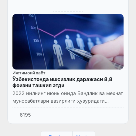
Ижтимоий ҳаёт
Ўзбекистонда ишсизлик даражаси 8,8
фоизни ташкил этди
2022 йилнинг июнь ойида Бандлик ва меҳнат
муносабатлари вазирлиги ҳузуридаги
Меҳнат бозори тадқиқотлари институти
6195
томонидан республикамизнинг 108 та шаҳар
ва туманларида навбатдаги...