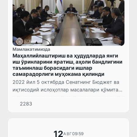
Мамлакатимизда
Маҳаллийлаштириш ва ҳудудларда янги
иш ўринларини яратиш, аҳоли бандлигини
таъминлаш борасидаги ишлар
самарадорлиги муҳокама қилинди
2022 йил 5 октябрда Сенатнинг Бюджет ва
иқтисодий ислоҳотлар масалалари қўмитаси
мажлиси бўлиб ўтди.
2283
12
09:59
АВГ