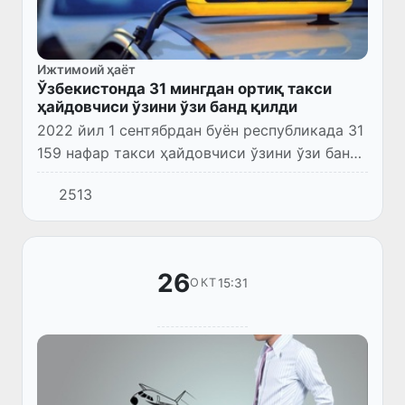
Ижтимоий ҳаёт
Ўзбекистонда 31 мингдан ортиқ такси
ҳайдовчиси ўзини ўзи банд қилди
2022 йил 1 сентябрдан буён республикада 31
159 нафар такси ҳайдовчиси ўзини ўзи банд
қилган шахс сифатида рўйхатга олинди (27
2513
октябрь ҳолатига).
26
15:31
ОКТ