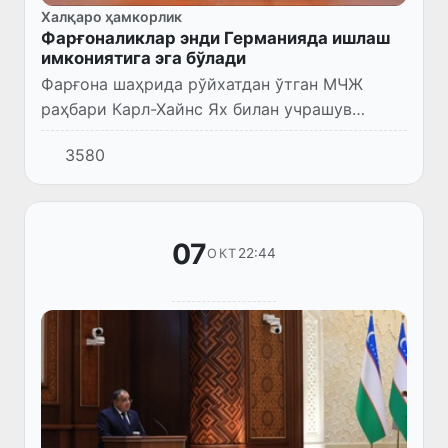
Халқаро ҳамкорлик
Фарғоналиклар энди Германияда ишлаш
имкониятига эга бўлади
Фарғона шаҳрида рўйхатдан ўтган МЧЖ
раҳбари Карл-Хайнс Ях билан учрашув
ўтказилди.
3580
07
22:44
ОКТ