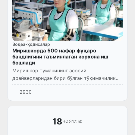
Воқеа-ҳодисалар
Миришкорда 500 нафар фуқаро
бандлигини таъминлаган корхона иш
бошлади
Миришкор туманининг асосий
драйверларидан бири бўлган тўқимачилик
саноатида бир қанча ютуқларга эришилди.
2930
Хусусан, яқин-яқингача туманда
етиштириладиган пахта хом-ашёси ўзимизда
фа...
18
17:50
НОЯ