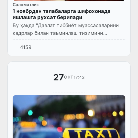
Саломатлик
1 ноябрдан талабаларга шифохонада
ишлашга рухсат берилади
Бу ҳақда "Давлат тиббиёт муассасаларини
кадрлар билан таъминлаш тизимини
такомиллаштириш тўғрисида"ги Вазирлар
4159
Маҳкамаси қарорида белгиланган.
27
17:43
ОКТ