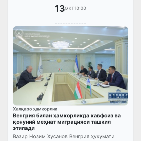
13
10:00
ОКТ
Халқаро ҳамкорлик
Венгрия билан ҳамкорликда хавфсиз ва
қонуний меҳнат миграцияси ташкил
этилади
Вазир Нозим Хусанов Венгрия ҳукумати