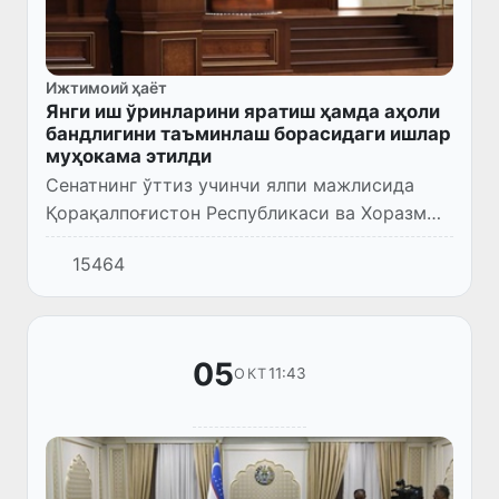
Ижтимоий ҳаёт
Янги иш ўринларини яратиш ҳамда аҳоли
бандлигини таъминлаш борасидаги ишлар
муҳокама этилди
Сенатнинг ўттиз учинчи ялпи мажлисида
Қорақалпоғистон Республикаси ва Хоразм
вилоятида янги иш ўринларини яратиш
15464
ҳамда аҳоли бандлигини таъминлаш бўйича
амалга оширилган ишларни ўр...
05
11:43
ОКТ