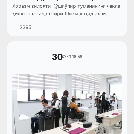
Хоразм вилояти Қўшкўпир туманининг чекка
қишлоқларидан бири Шихмашҳад аҳли
эндиликда ўзларида ишлаб чиқарилаётган
2295
мазали ва юқори қувватли пишлоқни харид
қилмоқда.
30
16:58
ОКТ