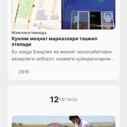
Мамлакатимизда
Кунлик меҳнат марказлари ташкил
этилади
Бу ҳақда Бандлик ва меҳнат муносабатлари
вазирлиги ахборот хизмати қуйидагиларни
маълум қилди.
2916
12
14:23
АВГ