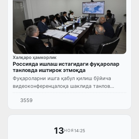
Халқаро ҳамкорлик
Россияда ишлаш истагидаги фуқаролар
танловда иштирок этмоқда
Фуқароларни ишга қабул қилиш бўйича
видеоконференцалоқа шаклида танлов
ташкил этилмоқда.
3559
13
14:25
НОЯ