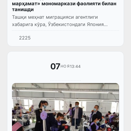
марҳамат» мономаркази фаолияти билан
танишди
Ташқи меҳнат миграцияси агентлиги
хабарига кўра, Ўзбекистондаги Япония
элчихонасининг иқтисодий масалалар
2225
бўйича биринчи котиби Ямато Ёко хоним
Тошкентдаги «Ишга марҳамат» мономарк...
07
13:44
НОЯ