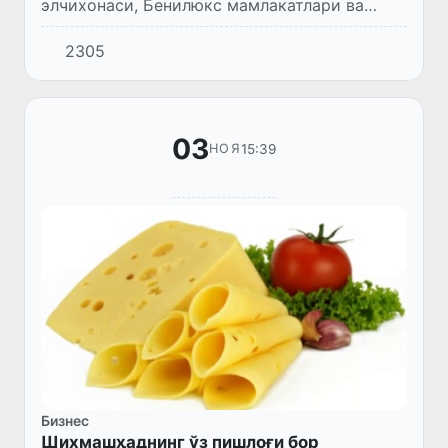
элчихонаси, Бенилюкс мамлакатлари ва
Даниядаги ватандошлар
2305
ўртасида видеоконференсалоқа шаклида
учрашув ташкил этилди.
03
15:39
НОЯ
Бизнес
Шихмашҳаднинг ўз пишлоғи бор