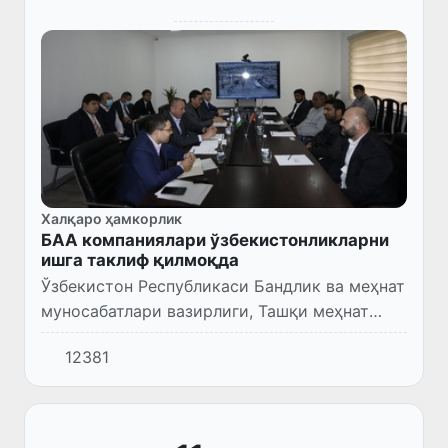
Халқаро ҳамкорлик
БАА компаниялари ўзбекистонликларни
ишга таклиф қилмоқда
Ўзбекистон Республикаси Бандлик ва меҳнат
муносабатлари вазирлиги, Ташқи меҳнат
миграцияси агентлиги масъуллари
12381
Бирлашган Араб Амирликларининг «Saned»,
«AS Unique Human Resourses»,...