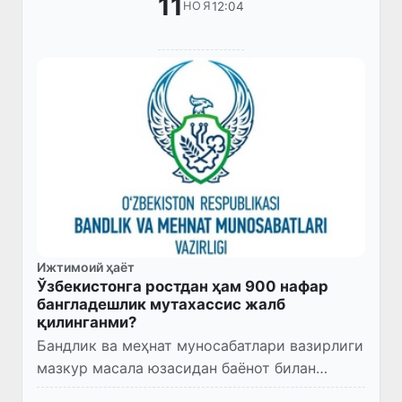
11
12:04
НОЯ
Ижтимоий ҳаёт
Ўзбекистонга ростдан ҳам 900 нафар
бангладешлик мутахассис жалб
қилинганми?
Бандлик ва меҳнат муносабатлари вазирлиги
мазкур масала юзасидан баёнот билан
чиқди.