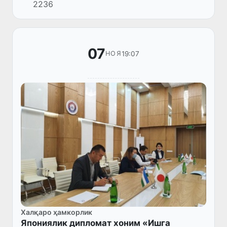
2236
07
19:07
НОЯ
Халқаро ҳамкорлик
Япониялик дипломат хоним «Ишга