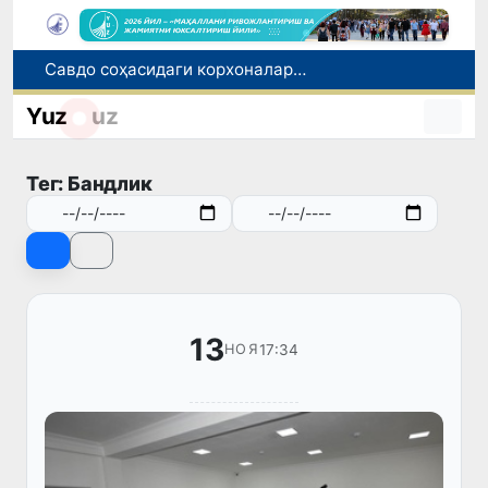
Савдо соҳасидаги корхоналар 18,8 трлн сўмдан ортиқ солиқ тўлади
Нукус шаҳрига янги прокурор тайинланди
Yuz
uz
Миграция агентлигида 1 млрд сўмдан ортиқ маблағ талон-торож қилингани фош этилди
Чет тилини билиш даражасини аниқлаш бўйича малака имтиҳонлари ўтказилади
Тег: Бандлик
Сирдарё вилоятида ноқонуний балиқ овлаш ҳолатига чек қўйилди
13
17:34
НОЯ