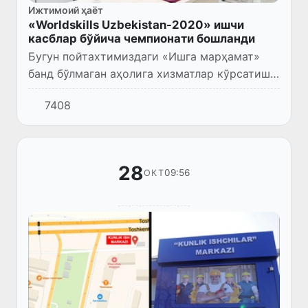
Ижтимоий ҳаёт
«Worldskills Uzbekistan-2020» ишчи
касблар бўйича чемпионати бошланди
Бугун пойтахтимиздаги «Ишга марҳамат»
банд бўлмаган аҳолига хизматлар кўрсатиш
мономарказида ишчи касблар бўйича
7408
«WorldSkills Uzbekistan-2020» чемпионати
бошланди.
28
09:56
ОКТ