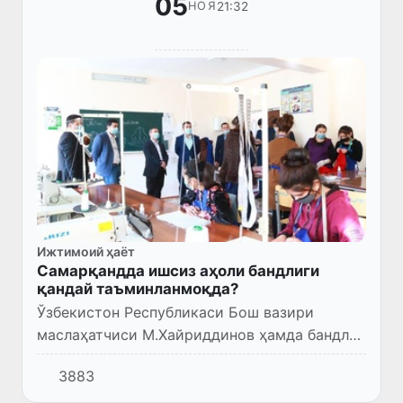
05
21:32
НОЯ
Ижтимоий ҳаёт
Самарқандда ишсиз аҳоли бандлиги
қандай таъминланмоқда?
Ўзбекистон Республикаси Бош вазири
маслаҳатчиси М.Хайриддинов ҳамда бандлик
ва меҳнат муносабатлари вазирининг
3883
биринчи ўринбосари
Э.Муҳитдинов Самарқанд вилоятида ишсиз