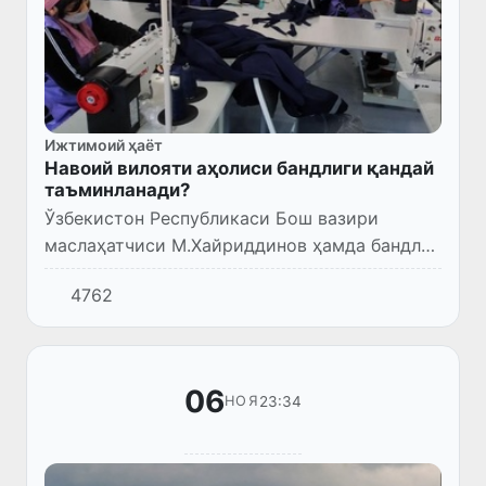
Ижтимоий ҳаёт
Навоий вилояти аҳолиси бандлиги қандай
таъминланади?
Ўзбекистон Республикаси Бош вазири
маслаҳатчиси М.Хайриддинов ҳамда бандлик
ва меҳнат муносабатлари вазирининг
4762
биринчи ўринбосари Э.Муҳитдинов Навоий
шаҳридаги қурилиш ишлари олиб...
06
23:34
НОЯ