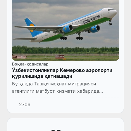
Воқеа-ҳодисалар
Ўзбекистонликлар Кемерово аэропорти
қурилишида қатнашади
Бу ҳақда Ташқи меҳнат миграцияси
агентлиги матбуот хизмати хабарида
айтилишича, хорижий салоҳиятли иш
2706
берувчилар билан юртдошларимизни йирик
қурилиш, хизмат кўрсатиш ва ишлаб чиқар...