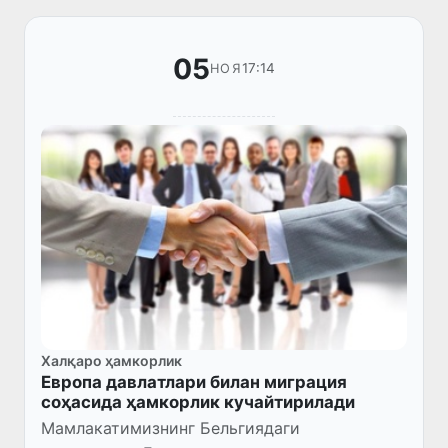
аҳолини кас...
05
17:14
НОЯ
Халқаро ҳамкорлик
Европа давлатлари билан миграция
соҳасида ҳамкорлик кучайтирилади
Мамлакатимизнинг Бельгиядаги