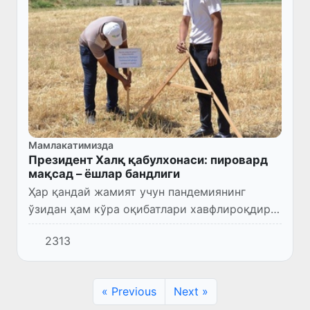
Мамлакатимизда
Президент Халқ қабулхонаси: пировард
мақсад – ёшлар бандлиги
Ҳар қандай жамият учун пандемиянинг
ўзидан ҳам кўра оқибатлари хавфлироқдир.
Бу, аввало, ишсиз қатлам муаммоларини ҳал
2313
қилиш билан боғлиқ.
« Previous
Next »