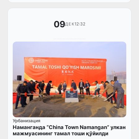
амалга оширилмоқда.
09
12:32
ДЕК
Урбанизация
Наманганда “China Town Namangan” улкан
мажмуасининг тамал тоши қўйилди