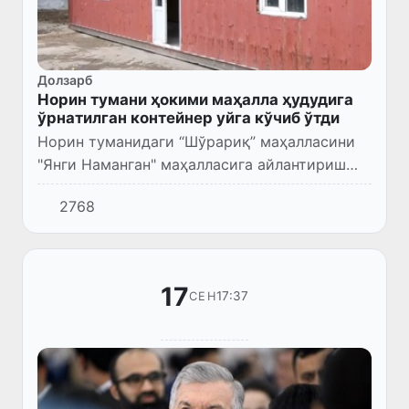
Долзарб
Норин тумани ҳокими маҳалла ҳудудига
ўрнатилган контейнер уйга кўчиб ўтди
Норин туманидаги “Шўрариқ” маҳалласини
"Янги Наманган" маҳалласига айлантириш
жараёнига киришилди.
2768
17
17:37
СЕН