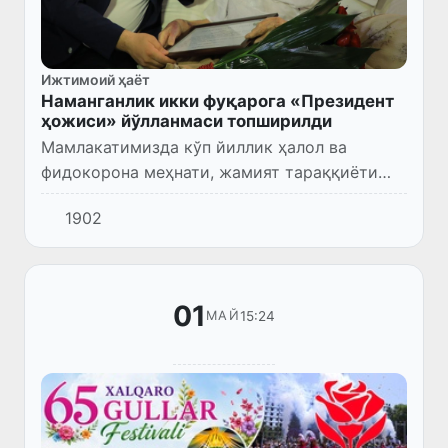
Ижтимоий ҳаёт
Наманганлик икки фуқарога «Президент
ҳожиси» йўлланмаси топширилди
Мамлакатимизда кўп йиллик ҳалол ва
фидокорона меҳнати, жамият тараққиёти
ҳамда халқ фаровонлигига муносиб ҳисса
1902
қўшган фуқароларга Президент томонидан
2026 йилги муборак Ҳаж сафари...
01
15:24
МАЙ