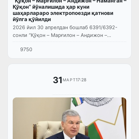
“Қўқон – Марғилон – Андижон – Наманган –
Қўқон” йўналишида ҳар куни
шаҳарлараро электропоезди қатнови
йўлга қўйилди
2026 йил 30 апрелдан бошлаб 6391/6392-
сонли “Қўқон – Марғилон – Андижон –
Наманган – Қўқон” йўналишидаги
9750
шаҳарлараро электропоезди Фарғона
водийсининг уч вилоятини (Фарғона,
Наманг...
31
17:28
МАРТ