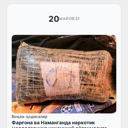
20
09:31
МАЙ
Воқеа-ҳодисалар
Фарғона ва Наманганда наркотик