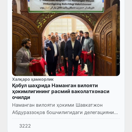
Халқаро ҳамкорлик
Қобул шаҳрида Наманган вилояти
ҳокимлигининг расмий ваколатхонаси
очилди
Наманган вилояти ҳокими Шавкатжон
Абдураззоқов бошчилигидаги делегациянинг
Афғонистонга амалий ташрифи доирасида
3222
қатор муҳим учрашувлар ва келишувлар