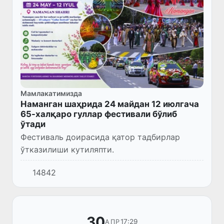
Мамлакатимизда
Наманган шаҳрида 24 майдан 12 июлгача
65-халқаро гуллар фестивали бўлиб
ўтади
Фестиваль доирасида қатор тадбирлар
ўтказилиши кутиляпти.
14842
30
17:29
АПР