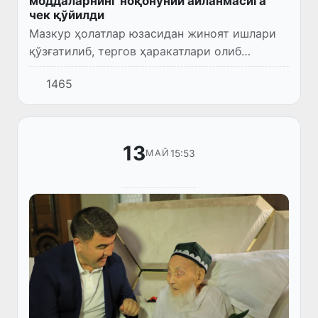
моддаларнинг ноқонуний айланмасига
чек қўйилди
Мазкур ҳолатлар юзасидан жиноят ишлари
қўзғатилиб, тергов ҳаракатлари олиб
борилмоқда.
1465
13
15:53
МАЙ