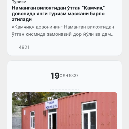
Туризм
Наманган вилоятидан ўтган “Қамчиқ”
довонида янги туризм маскани барпо
этилади
«Қамчиқ» довонининг Наманган вилоятидан
ўтган қисмида замонавий дор йўли ва дам
олиш мажмуаси қурилади.
4821
19
10:27
СЕН