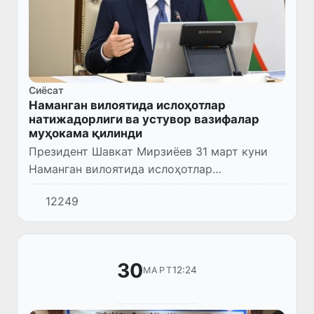
Сиёсат
Наманган вилоятида ислоҳотлар
натижадорлиги ва устувор вазифалар
муҳокама қилинди
Президент Шавкат Мирзиёев 31 март куни
Наманган вилоятида ислоҳотлар
натижадорлиги ҳамда келгусида амалга
12249
оширилиши лозим бўлган устувор вазифалар
юзасидан йиғилиш ўтказди.
30
12:24
МАРТ