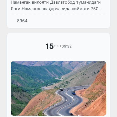
Наманган вилояти Давлатобод туманидаги
Янги Наманган шаҳарчасида қиймати 750
млн доллар бўлган China Town Namangan
8964
замонавий турар-жой ва бизнес маркази
қурилиши бошланди.
15
09:32
ОКТ