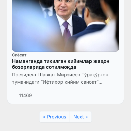
Сиёсат
Наманганда тикилган кийимлар жаҳон
бозорларида сотилмоқда
Президент Шавкат Мирзиёев Тўрақўрғон
туманидаги “Ифтихор кийим саноат”
кластерининг янги корхонаси фаолияти
11469
билан танишди.
« Previous
Next »