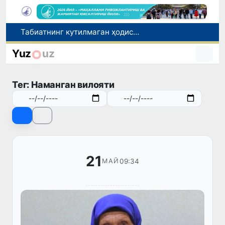
Олимлар Қуёш юзасининг энг аниқ тасвирларини эълон қилишди
Инсультга чалинган ҳамюртимиз бош консулхона кўмагида Олмаотадан юртимизга қайтарилди
Yuz
uz
Қўқон ЮНЕСКОнинг Медиа ва ахборот саводхонлиги бўйича Глобал альянсига қўшилди
Чорвачилик соҳасида субсидиялар ажратилади
Тег: Наманган вилояти
Табиатнинг кутилмаган ҳодисаси: Янги Зеландияга қалин қор ёғди
21
09:34
МАЙ