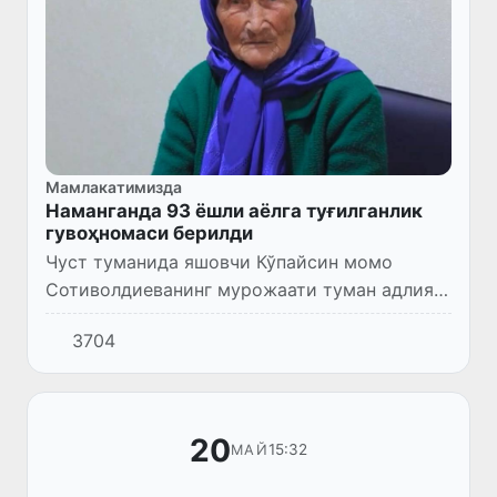
Мамлакатимизда
Наманганда 93 ёшли аёлга туғилганлик
гувоҳномаси берилди
Чуст туманида яшовчи Кўпайсин момо
Сотиволдиеванинг мурожаати туман адлия
бўлими томонидан ўрганилди.
3704
20
15:32
МАЙ