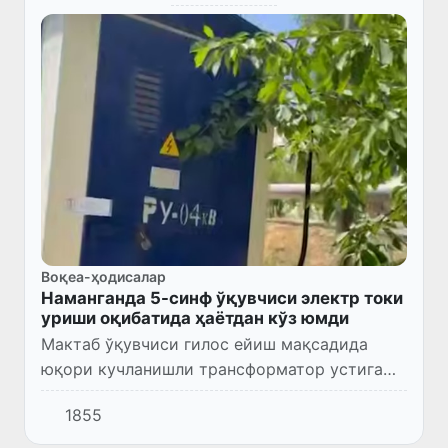
Воқеа-ҳодисалар
Наманганда 5-синф ўқувчиси электр токи
уриши оқибатида ҳаётдан кўз юмди
Мактаб ўқувчиси гилос ейиш мақсадида
юқори кучланишли трансформатор устига
чиққанда уни ток урган.
1855