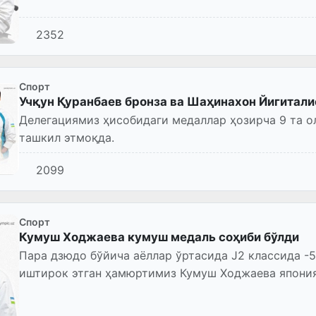
2352
Спорт
Учқун Қуранбаев бронза ва Шаҳинахон Йигитали
Делегациямиз ҳисобидаги медаллар ҳозирча 9 та ол
ташкил этмоқда.
2099
Спорт
Кумуш Ходжаева кумуш медаль соҳиби бўлди
Пара дзюдо бўйича аёллар ўртасида J2 классида -5
иштирок этган ҳамюртимиз Кумуш Ходжаева япония
чиқди.