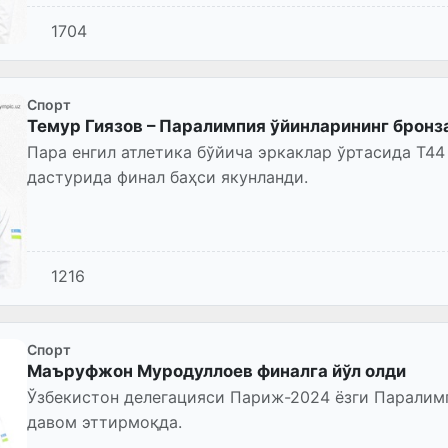
1704
Спорт
Темур Гиязов – Паралимпия ўйинларининг бронз
Пара енгил атлетика бўйича эркаклар ўртасида Т4
дастурида финал баҳси якунланди.
1216
Спорт
Маъруфжон Муродуллоев финалга йўл олди
Ўзбекистон делегацияси Париж-2024 ёзги Паралим
давом эттирмоқда.