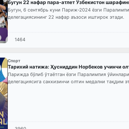
Бугун 22 нафар пара-атлет Ўзбекистон шарафин
Бугун, 6 сентябрь куни Париж-2024 ёзги Паралимп
делегациясининг 22 нафар аъзоси иштирок этади.
1464
Спорт
Тарихий натижа: Ҳусниддин Норбеков учинчи ол
Парижда бўлиб ўтаётган ёзги Паралимпия ўйинлар
делегациясига саккизинчи олтин медални тақдим эт
3960