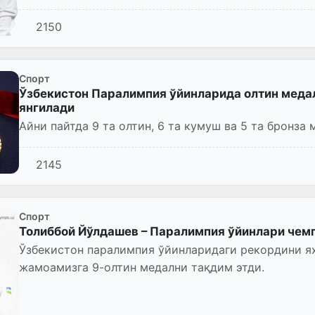
2150
Спорт
Ўзбекистон Паралимпия ўйинларида олтин меда
янгилади
Айни пайтда 9 та олтин, 6 та кумуш ва 5 та бронза 
2145
Спорт
Толиббой Йўлдашев – Паралимпия ўйинлари чем
Ўзбекистон паралимпия ўйинларидаги рекордини я
жамоамизга 9-олтин медални тақдим этди.