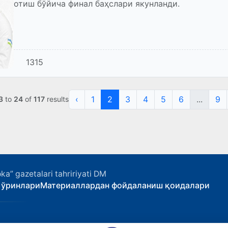
отиш бўйича финал баҳслари якунланди.
1315
‹
1
2
3
4
5
6
...
9
3
to
24
of
117
results
ka” gazetalari tahririyati DM
 ўринлари
Материаллардан фойдаланиш қоидалари