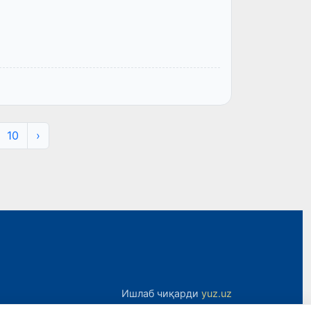
10
›
Ишлаб чиқарди
yuz.uz