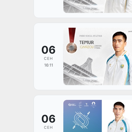
06
СЕН
16:11
06
СЕН