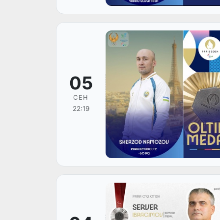
05
СЕН
22:19