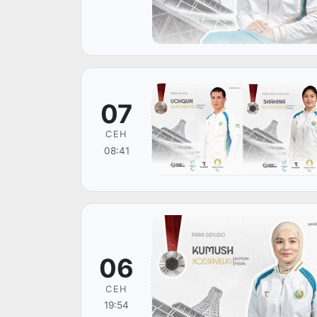
07
СЕН
08:41
06
СЕН
19:54