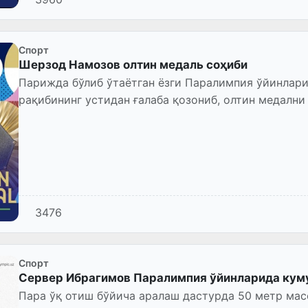
Спорт
Шерзод Намозов олтин медаль соҳиби
Парижда бўлиб ўтаётган ёзги Паралимпия ўйинлар
рақибининг устидан ғалаба қозониб, олтин медални 
3476
Спорт
Сервер Ибрагимов Паралимпия ўйинларида куму
Пара ўқ отиш бўйича аралаш дастурда 50 метр мас