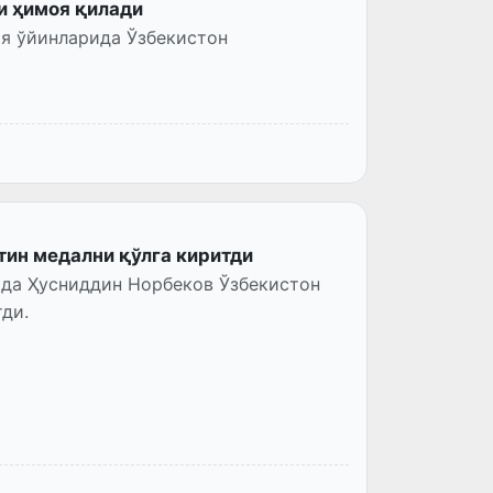
и ҳимоя қилади
ия ўйинларида Ўзбекистон
тин медални қўлга киритди
ида Ҳусниддин Норбеков Ўзбекистон
ди.