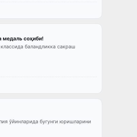
а медаль соҳиби!
4 классида баландликка сакраш
пия ўйинларида бугунги юришларини