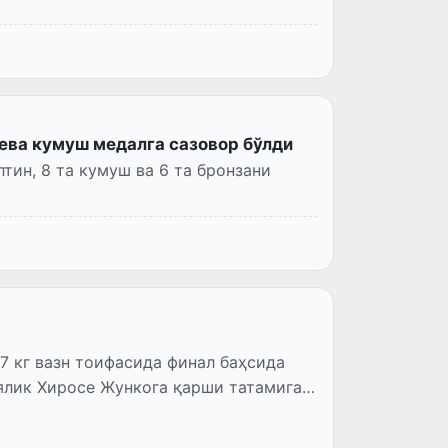
ева кумуш медалга сазовор бўлди
тин, 8 та кумуш ва 6 та бронзани
7 кг вазн тоифасида финал баҳсида
лик Хиросе Жункога қарши татамига