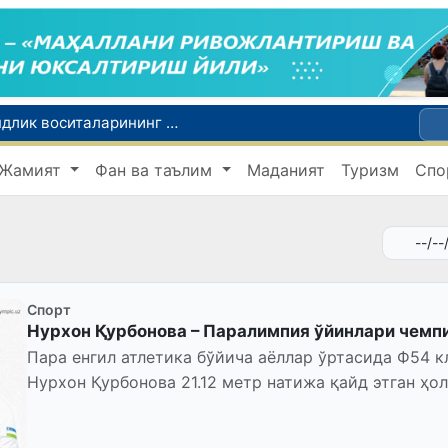
Тошкентда 4 килограммдан ортиқ гиёҳвандлик воситаларининг «закладка» усулида тарқатилишига чек қўйилди
Ўқишини кўчириш бўйича рад этилган аризаларни 10 августга қадар таҳрирлаш мумкин
Жамият
Фан ва таълим
Маданият
Туризм
Спо
I ва II гуруҳ ногиронлиги бўлган фуқароларга пенсия проактив тарзда тайинланади
ар хавфсиз бўлиши шарт
FOTON ва MKBANK стратегик ҳамкорлик ва бўлиб тўлаш шартлари!
Спорт
Нурхон Қурбонова – Паралимпия ўйинлари чемп
Пара енгил атлетика бўйича аёллар ўртасида Ф54 
Нурхон Қурбонова 21.12 метр натижа қайд этган ҳо
делегациямиз ҳисоб...