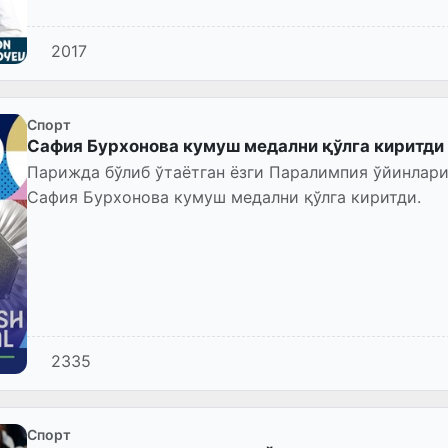
2017
Спорт
Сафия Бурхонова кумуш медални қўлга киритди
Парижда бўлиб ўтаётган ёзги Паралимпия ўйинлар
Сафия Бурхонова кумуш медални қўлга киритди.
2335
Спорт