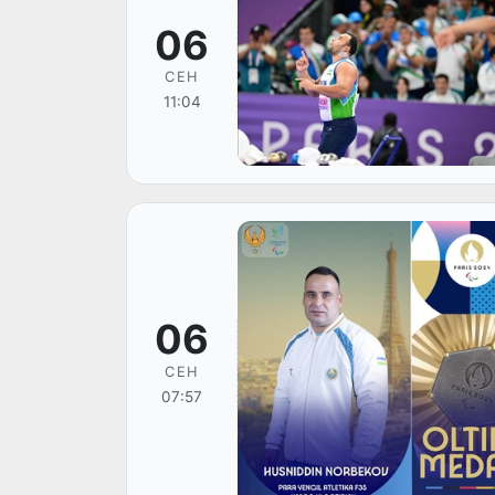
06
СЕН
11:04
06
СЕН
07:57