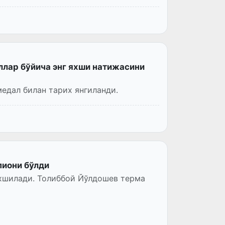
ллар бўйича энг яхши натижасини
медал билан тарих янгиланди.
пиони бўлди
хшилади. Толиббой Йўлдошев терма