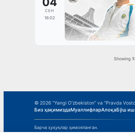
04
СЕН
16:02
Showing
1
© 2026
“Yangi Oʻzbekiston” va “Pravda Vosto
Биз ҳақимизда
Муаллифлар
Алоқа
Бўш иш
Барча ҳуқуқлар ҳимояланган.