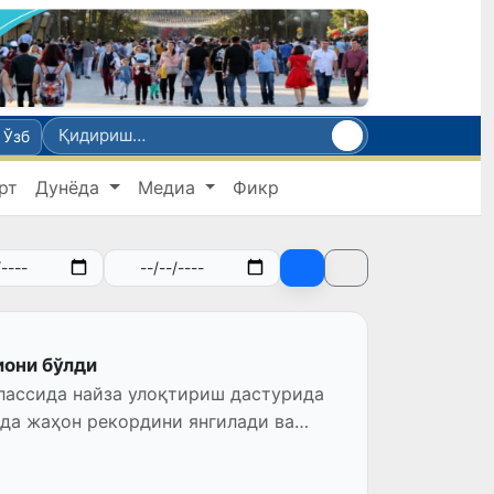
Ўзб
рт
Дунёда
Медиа
Фикр
иони бўлди
классида найза улоқтириш дастурида
лда жаҳон рекордини янгилади ва