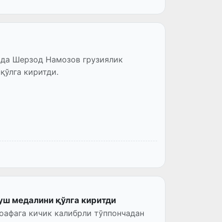
ида Шерзод Намозов грузиялик
қўлга киритди.
ш медалини қўлга киритди
оафага кичик калибрли тўппончадан