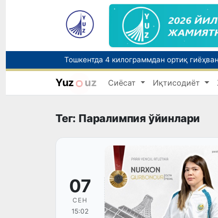
Yuz
uz
Сиёсат
Иқтисодиёт
Бозорга чиқариладиган барча маҳсулотл
Тег: Паралимпия ўйинлари
07
СЕН
15:02