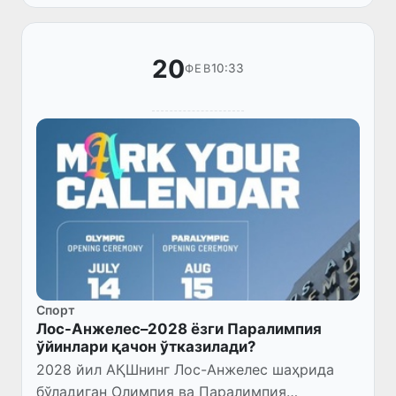
20
10:33
ФЕВ
Спорт
Лос-Анжелес–2028 ёзги Паралимпия
ўйинлари қачон ўтказилади?
2028 йил АҚШнинг Лос-Анжелес шаҳрида
бўладиган Олимпия ва Паралимпия