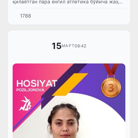
қилаётган пара енгил атлетика бўйича жаҳон
чемпионатидан хушхабарлар келиши давом
1788
этмоқда.
15
09:42
МАРТ