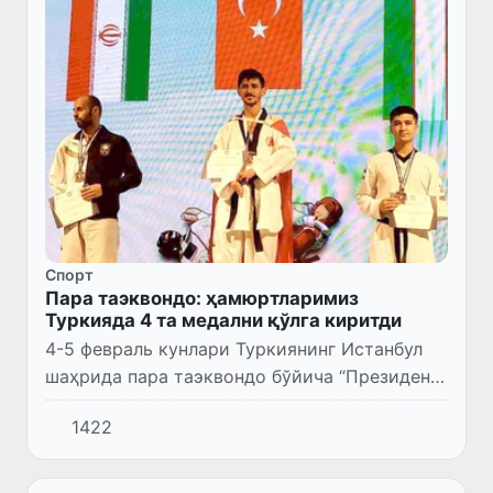
Спорт
Пара таэквондо: ҳамюртларимиз
Туркияда 4 та медални қўлга киритди
4-5 февраль кунлари Туркиянинг Истанбул
шаҳрида пара таэквондо бўйича “Президент
кубоги” турнири бўлиб ўтди.
1422