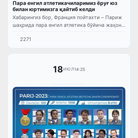
Пара енгил атлетикачиларимиз ёруғ юз
билан юртимизга қайтиб келди
Хабарингиз бор, Франция пойтахти – Париж
шаҳрида пара енгил атлетика бўйича жаҳон
чемпионати бўлиб ўтди. Юртимиз вакиллари
2271
мазкур муҳим мусобақада 17 та медаль
жамғариб, умумжамоа...
18
14:25
ИЮЛ