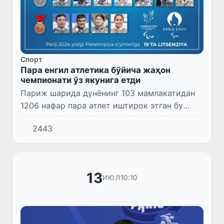
Спорт
Пара енгил атлетика бўйича жаҳон
чемпионати ўз якунига етди
Париж шарида дунёнинг 103 мамлакатидан
1206 нафар пара атлет иштирок этган бу
галги дунё биринчилиги терма жамоамиз
2443
аъзолари учун муваффақиятли кечди.
13
10:10
ИЮЛ