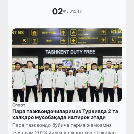
02
15:13
ФЕВ
Спорт
Пара таэквондочиларимиз Туркияда 2 та
халқаро мусобақада иштирок этади
Пара таэквондо бўйича терма жамоамиз
учун ҳам 2023 йилги халқаро мусобақалар