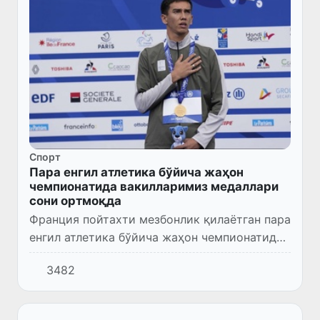
Спорт
Пара енгил атлетика бўйича жаҳон
чемпионатида вакилларимиз медаллари
сони ортмоқда
Франция пойтахти мезбонлик қилаётган пара
енгил атлетика бўйича жаҳон чемпионатида
сайёрамизнинг 103 мамлакатидан 1200
3482
нафардан ортиқ пара атлет 196 та медаллар
жамланмаси учун ўза...