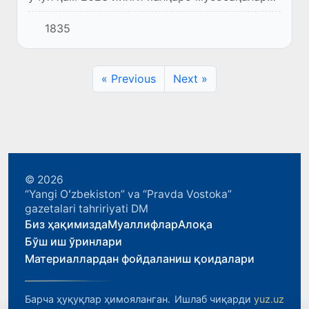
бошланмоқда.
1835
« Previous
Next »
© 2026
“Yangi Oʻzbekiston” va “Pravda Vostoka”
gazetalari tahririyati DM
Биз ҳақимизда
Муаллифлар
Алоқа
Бўш иш ўринлари
Материаллардан фойдаланиш қоидалари
Барча ҳуқуқлар ҳимояланган.
Ишлаб чиқарди
yuz.uz