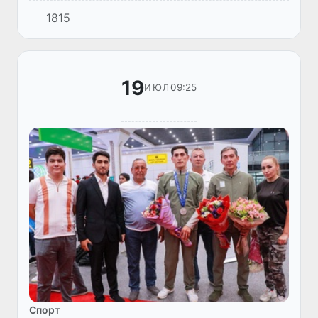
1815
19
09:25
ИЮЛ
Спорт