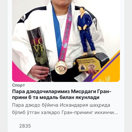
Спорт
Пара дзюдочиларимиз Мисрдаги Гран-
прини 6 та медаль билан якунлади
Пара дзюдо бўйича Искандария шаҳрида
бўлиб ўтган халқаро Гран-прининг иккинчи
кунида 3 нафар ҳамюртимиз шохсупага
2835
кўтарилди.