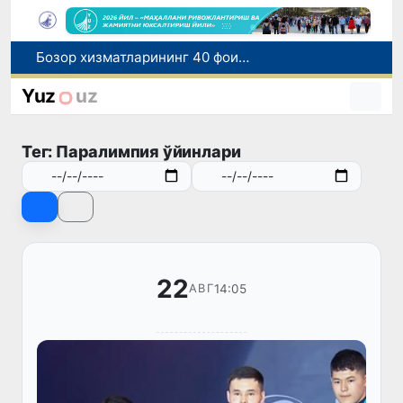
“Мен таниган Ўзбекистон!”
Адолат, холислик, ростлик ва ҳалоллик муҳитини яратишга қаратилган янги қонун тафсилоти
Yuz
uz
Ўзбекистонда зилзила содир бўлди
Хорватияда юк ва йўловчи поездларининг тўқнашиб кетиши оқибатида 24 киши жабрланди
Тег: Паралимпия ўйинлари
Бозор хизматларининг 40 фоиздан ортиғи пойтахт ҳиссасига тўғри келмоқда
22
14:05
АВГ