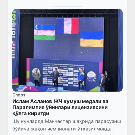
Спорт
Ислам Асланов ЖЧ кумуш медали ва
Паралимпия ўйинлари лицензиясини
қўлга киритди
Шу кунларда Манчестер шаҳрида парасузиш
бўйича жаҳон чемпионати ўтказилмоқда.