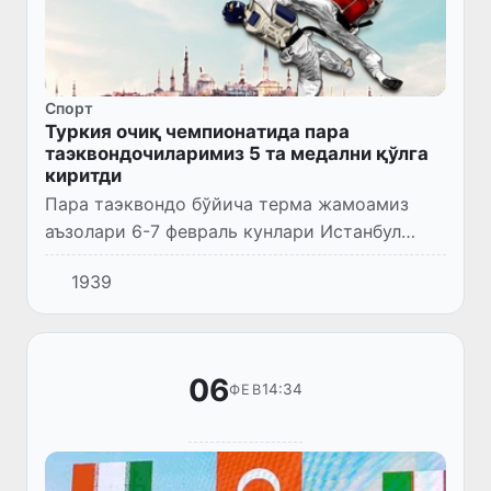
Спорт
Туркия очиқ чемпионатида пара
таэквондочиларимиз 5 та медални қўлга
киритди
Пара таэквондо бўйича терма жамоамиз
аъзолари 6-7 февраль кунлари Истанбул
шаҳрида ўтказилган Туркия очиқ
1939
чемпионатида иштирок этди.
06
14:34
ФЕВ