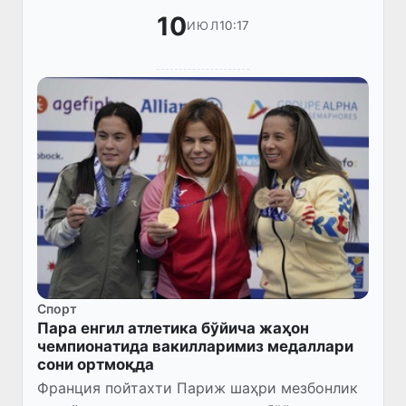
10
10:17
ИЮЛ
Спорт
Пара енгил атлетика бўйича жаҳон
чемпионатида вакилларимиз медаллари
сони ортмоқда
Франция пойтахти Париж шаҳри мезбонлик