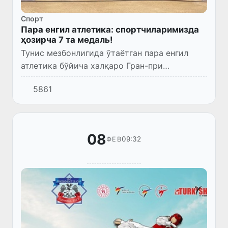
Спорт
Пара енгил атлетика: спортчиларимизда
ҳозирча 7 та медаль!
Тунис мезбонлигида ўтаётган пара енгил
атлетика бўйича халқаро Гран-при
мусобақасининг иккинчи кунги
5861
беллашувлари ҳам ҳамюртларимиз учун
сермаҳсул бўлди.
08
09:32
ФЕВ