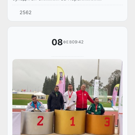
ўйинларининг ўтказилиш саналари расман
2562
эълон қилинди.
08
09:42
ФЕВ