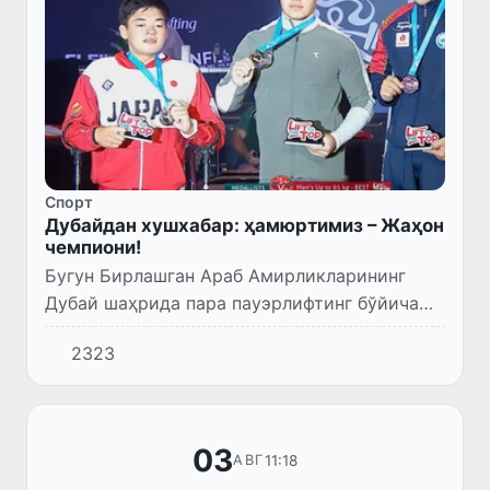
Спорт
Дубайдан хушхабар: ҳамюртимиз – Жаҳон
чемпиони!
Бугун Бирлашган Араб Амирликларининг
Дубай шаҳрида пара пауэрлифтинг бўйича
Жаҳон чемпионати бошланди.
2323
03
11:18
АВГ