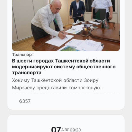
Транспорт
В шести городах Ташкентской области
модернизируют систему общественного
транспорта
Хокиму Ташкентской области Зоиру
Мирзаеву представили комплексную
презентацию по развитию системы
6357
общественного транспорта в городах
Янгиюль, Ангрен, Ахангаран, Алмалык,
Нурафшан и...
07
09:20
АВГ