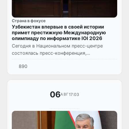
Страна в фокусе
Узбекистан впервые в своей истории
примет престижную Международную
олимпиаду по информатике IOI 2026
Сегодня в Национальном пресс-центре
состоялась пресс-конференция,
посвященная 38-й Международной
890
олимпиаде по информатике (IOI 2026),
которая пройдет в Ташкенте с 9 по 16
августа т...
06
17:03
АВГ