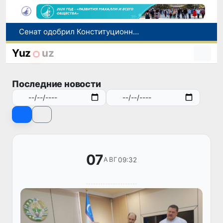
В Ташкенте задержали подозреваемых в распространении крупной партии наркотиков
В Узбекистане упростят назначение пенсий по инвалидности
Yuz
uz
До 10 августа студенты могут исправить отклоненные заявления на перевод в государственные вузы
Страны Центральной Азии одобрили проект автоматизированного учета воды в бассейне Сырдарьи
Последние новости
Сенат одобрил Конституционный закон о правовом статусе Администрации Президента Республики Узбекистан
07
09:32
АВГ