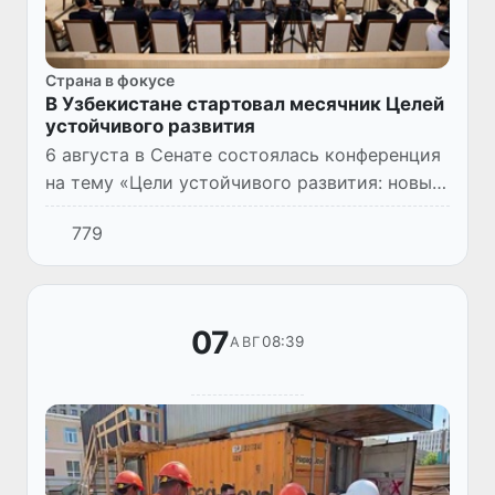
Страна в фокусе
В Узбекистане стартовал месячник Целей
устойчивого развития
6 августа в Сенате состоялась конференция
на тему «Цели устойчивого развития: новый
этап национального развития», официально
779
давшая старт месячнику Целей устойчивого
развития.
07
08:39
АВГ