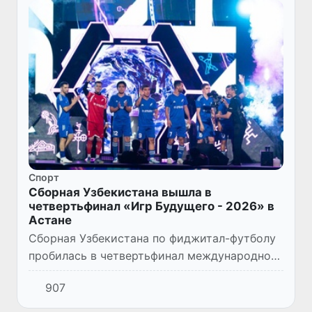
Спорт
Сборная Узбекистана вышла в
четвертьфинал «Игр Будущего - 2026» в
Астане
Сборная Узбекистана по фиджитал-футболу
пробилась в четвертьфинал международного
турнира «Игры Будущего - 2026», одержав
907
драматичную победу над командой Orlando
Pirates.