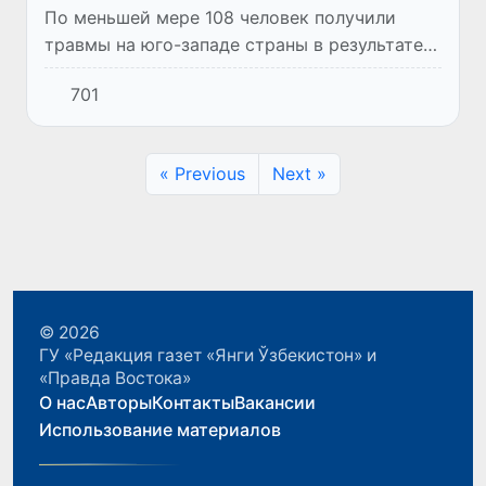
По меньшей мере 108 человек получили
травмы на юго-западе страны в результате
воздействия мощного тайфуна, который
701
обрушился на территорию страны минувшей
ночью.
« Previous
Next »
© 2026
ГУ «Редакция газет «Янги Ўзбекистон» и
«Правда Востока»
О нас
Авторы
Контакты
Вакансии
Использование материалов