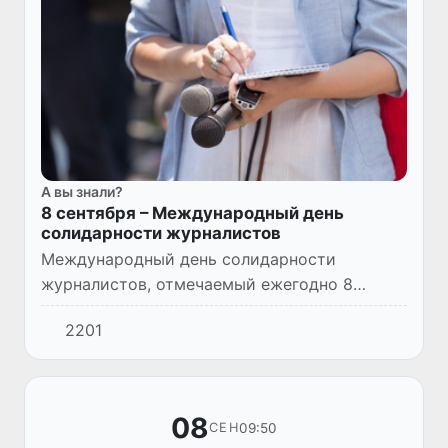
А вы знали?
8 сентября – Международный день
солидарности журналистов
Международный день солидарности
журналистов, отмечаемый ежегодно 8
сентября, был учрежден в 1958 году в
2201
Бухаресте, на IV конгрессе международной
организации журналистов. По замыслу...
08
09:50
СЕН