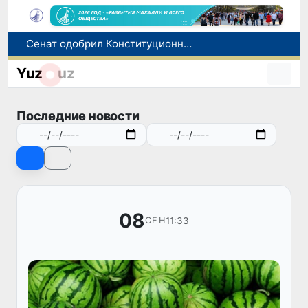
Сенат одобрил Конституционный закон о правовом статусе Администрации Президента Республики Узбекистан
В Ташкенте задержали подозреваемых в распространении крупной партии наркотиков
Yuz
uz
В Узбекистане упростят назначение пенсий по инвалидности
До 10 августа студенты могут исправить отклоненные заявления на перевод в государственные вузы
Последние новости
Страны Центральной Азии одобрили проект автоматизированного учета воды в бассейне Сырдарьи
08
11:33
СЕН