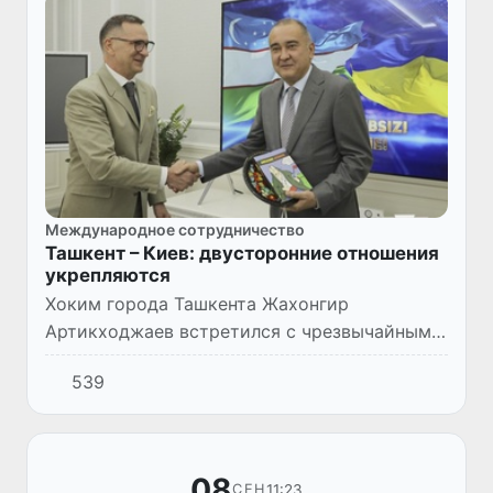
Международное сотрудничество
Ташкент – Киев: двусторонние отношения
укрепляются
Хоким города Ташкента Жахонгир
Артикходжаев встретился с чрезвычайным и
полномоченным послом Украины в
539
Узбекистане Николаем Дорошенко. Во время
диалога было обращено внимание на ны...
08
11:23
СЕН