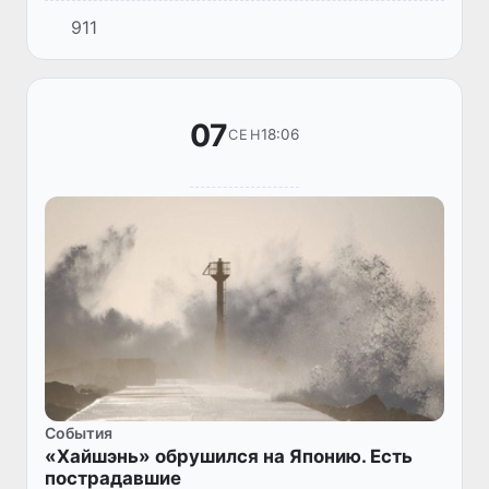
сопровождающие их могут бесплатно
911
пользоваться общественным транспортом, в
том числе и метрополитеном.
07
18:06
СЕН
Cобытия
«Хайшэнь» обрушился на Японию. Есть
пострадавшие