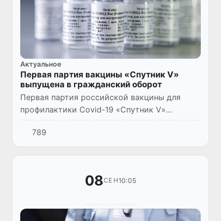
Актуальное
Первая партия вакцины «Спутник V»
выпущена в гражданский оборот
Первая партия российской вакцины для
профилактики Covid-19 «Спутник V»
выпущена в гражданский оборот, в
789
ближайшее время ожидаются ее поставки в
регионы РФ. Об этом заявили в россий...
08
10:05
СЕН