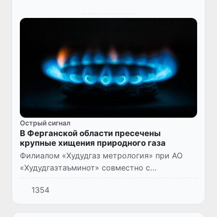
Острый сигнал
В Ферганской области пресечены
крупные хищения природного газа
Филиалом «Худудгаз метрология» при АО
«Худудгазтаъминот» совместно с
представителями Ферганского Управления
1354
СГБ была организована проверка
предприятий Ферганской области,
выпускающ...