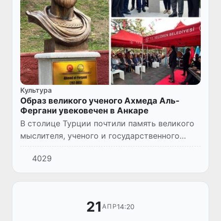
Культура
Образ великого ученого Ахмеда Аль-
Фергани увековечен в Анкаре
В столице Турции почтили память великого
мыслителя, ученого и государственного
деятеля Ахмеда аль-Фергани и провели
4029
церемонию открытия его бюста.
21
14:20
АПР