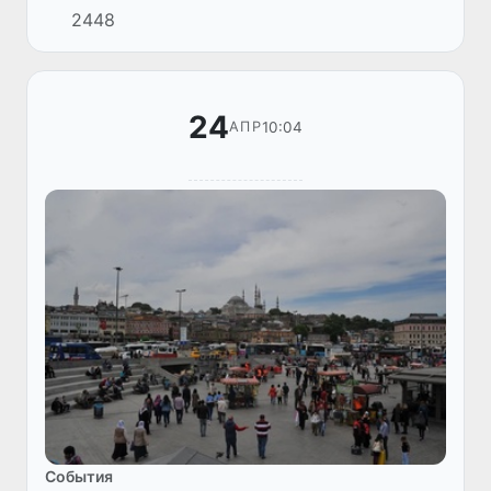
2448
Председателем Великого Национального
Собрания Турции Нуманом Куртулмушем.
24
10:04
АПР
Cобытия