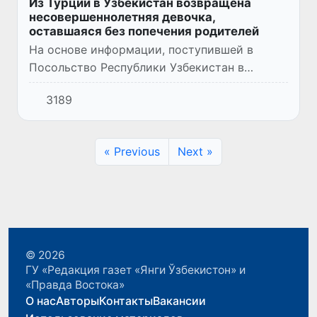
Из Турции в Узбекистан возвращена
несовершеннолетняя девочка,
оставшаяся без попечения родителей
На основе информации, поступившей в
Посольство Республики Узбекистан в
Турции, были начаты мероприятия по
3189
возвращению на Родину
несовершеннолетней девочки, оставшейся
за границей б...
« Previous
Next »
© 2026
ГУ «Редакция газет «Янги Ўзбекистон» и
«Правда Востока»
О нас
Авторы
Контакты
Вакансии