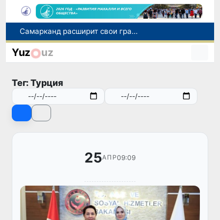
С 1 сентября пассажиры должны будут оплачивать проезд сразу при посадке в автобус
В Сурхандарье пресечена деятельность подпольной группы, планировавшей теракты и выезд в Сирию
Yuz
uz
В Узбекистане упростят открытие бизнеса и расширят возможности выбора фамилии для ребенка
В Хорватии при столкновении грузового и пассажирского поездов пострадали 24 человека
Тег: Турция
Самарканд расширит свои границы и приблизится к статусу города-миллионника
25
09:09
АПР