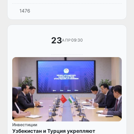
достигла 6,2, говорится на сайте Управления
1476
по управлению чрезвычайными ситуациями
и катастрофами Турции (...
23
09:30
АПР
Инвестиции
Узбекистан и Турция укрепляют