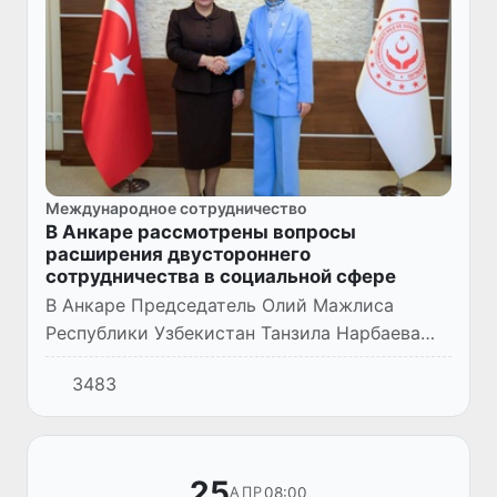
Международное сотрудничество
В Анкаре рассмотрены вопросы
расширения двустороннего
сотрудничества в социальной сфере
В Анкаре Председатель Олий Мажлиса
Республики Узбекистан Танзила Нарбаева
провела встречу с министром по делам
3483
семьи и социальных услуг Турецкой
Республики Махинур Оздемир Гёкташ.
25
08:00
АПР