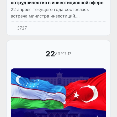
сотрудничество в инвестиционной сфере
22 апреля текущего года состоялась
встреча министра инвестиций,
промышленности и торговли Лазиза
3727
Кудратова с Чрезвычайным и Полномочным
Послом Турции в Узбекистане Уфуком
Улуташем.
22
17:17
АПР