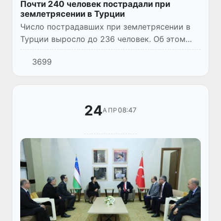
Почти 240 человек пострадали при
землетрясении в Турции
Число пострадавших при землетрясении в
Турции выросло до 236 человек. Об этом
сообщил министр здравоохранения Турции
3699
Кемаль Мемишоглу на брифинге в
оперативном штабе департамента ч...
24
08:47
АПР