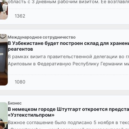
область с 3 дневным рабочим визитом. Ее возглав
Посол Федеративной Респу...
1362
Международное сотрудничество
В Узбекистане будет построен склад для хранен
реагентов
В рамках визита правительственной делегации во 
Ариповым в Федеративную Республику Германии м
Иброхим Абдурахмонов в...
1080
Бизнес
В немецком городе Штутгарт откроется предст
«Узтекстильпром»
Важное соглашение было подписано 5 ноября в те