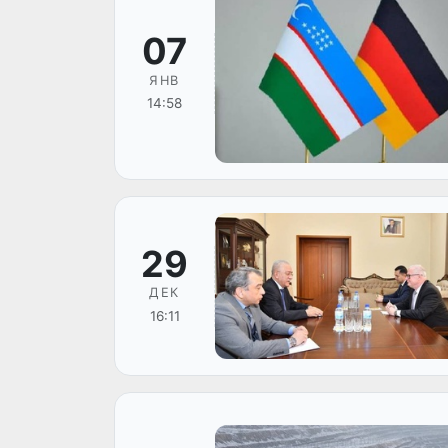
07
ЯНВ
14:58
29
ДЕК
16:11