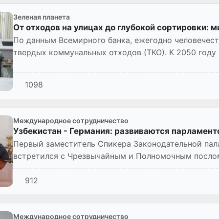
Зеленая планета
От отходов на улицах до глубокой сортировки: 
По данным Всемирного банка, ежегодно человечест
твердых коммунальных отходов (ТКО). К 2050 году 
тонн. Други...
1098
Международное сотрудничество
Узбекистан - Германия: развиваются парламент
Первый заместитель Спикера Законодательной па
встретился с Чрезвычайным и Полномочным посло
в Узбекистане Тило Клин...
912
Международное сотрудничество