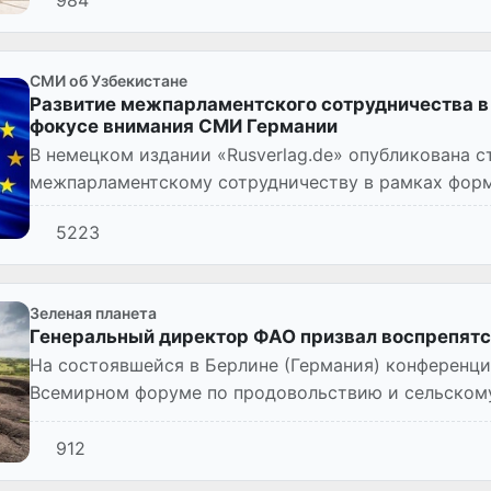
984
СМИ об Узбекистане
Развитие межпарламентского сотрудничества в 
фокусе внимания СМИ Германии
В немецком издании «Rusverlag.de» опубликована с
межпарламентскому сотрудничеству в рамках форм
5223
Зеленая планета
Генеральный директор ФАО призвал воспрепятс
На состоявшейся в Берлине (Германия) конференци
Всемирном форуме по продовольствию и сельскому
директор ФАО Цюй Дунъюй п...
912