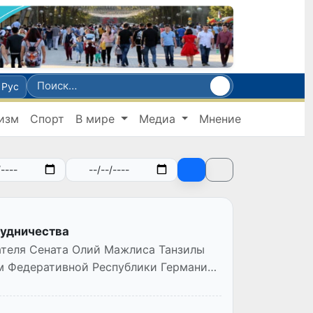
Рус
изм
Спорт
В мире
Медиа
Мнение
рудничества
ателя Сената Олий Мажлиса Танзилы
 Федеративной Республики Германия