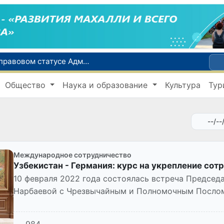
Сенат одобрил Конституционный закон о правовом статусе Администрации Президента Республики Узбекистан
В Ташкенте задержали подозреваемых в распространении крупной партии наркотиков
Общество
Наука и образование
Культура
Тур
сий по инвалидности
До 10 августа студенты могут исправить отклоненные заявления на перевод в государственные вузы
Страны Центральной Азии одобрили проект автоматизированного учета воды в бассейне Сырдарьи
Международное сотрудничество
Узбекистан - Германия: курс на укрепление сот
10 февраля 2022 года состоялась встреча Председ
Нарбаевой с Чрезвычайным и Полномочным Послом
в Республике Узбекис...