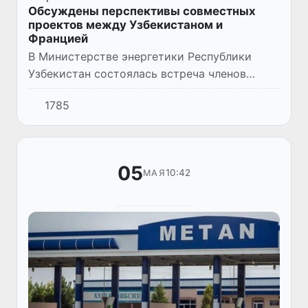
Обсуждены перспективы совместных
проектов между Узбекистаном и
Францией
В Министерстве энергетики Республики
Узбекистан состоялась встреча членов
делегации во главе с Министром-делегатом
1785
Франции по внешней торговле,
экономической привлекательности и де...
05
10:42
МАЯ