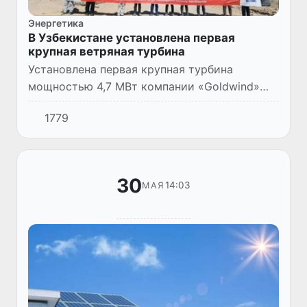
Энергетика
В Узбекистане установлена первая
крупная ветряная турбина
Установлена первая крупная турбина
мощностью 4,7 МВт компании «Goldwind»
(КНР) в рамках строительства ветряной
1779
электростанции общей мощностью 500 МВт
в Томдинском районе Навоийской...
30
14:03
МАЯ