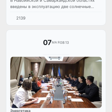
В Навоийской и Самаркандской областях
введены в эксплуатацию две солнечные
фотоэлектростанции, каждая мощностью
2139
100 МВт.
07
08:13
МАЯ
Энергетика