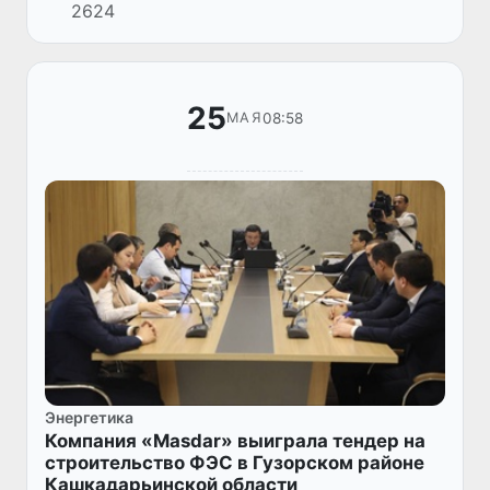
2624
Центральной Азии, подписал соглашение с
компанией Air Products о пе...
25
08:58
МАЯ
Энергетика
Компания «Masdar» выиграла тендер на
строительство ФЭС в Гузорском районе
Кашкадарьинской области