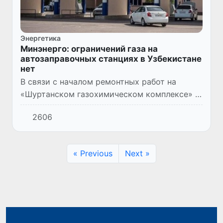
Энергетика
Минэнерго: ограничений газа на
автозаправочных станциях в Узбекистане
нет
В связи с началом ремонтных работ на
«Шуртанском газохимическом комплексе» в
соцсетях распространилась новость о том,
2606
что на какое-то время давление газа в
магистральных газопровод...
« Previous
Next »