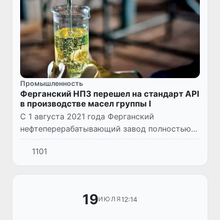
Промышленность
Ферганский НПЗ перешел на стандарт API
в производстве масел группы I
С 1 августа 2021 года Ферганский
нефтеперерабатывающий завод полностью
перешел на производство базовых масел
1101
(минеральных) группы I - SN 100, SN 150, SN
240, SN 350, SN 500 и RL в...
19
12:14
ИЮЛЯ