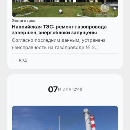
Энергетика
Навоийская ТЭС: ремонт газопровода
завершен, энергоблоки запущены
Согласно последним данным, устранена
неисправность на газопроводе № 2
Навоийская ТЭС, в связи с которой была
574
приостановлена подача газа через
газораспределительную станцию «Навои-4...
07
12:48
ИЮЛЯ