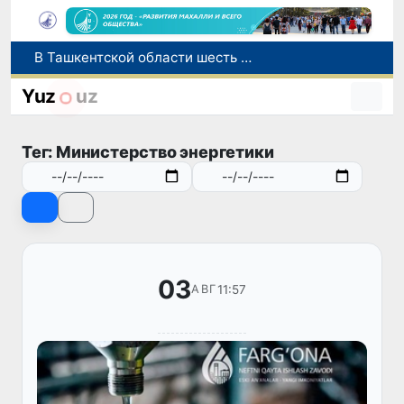
В Ташкентской области шесть компаний подозреваются в уклонении от уплаты налогов на 42,5 млрд сумов
В Узбекистане совершенствуется система обращения с опасными отходами
В Зангиатинском районе Ташкентской области произошёл пожар в магазине
Yuz
uz
В Узбекистане до 10 августа продлен срок подачи заявлений на перевод и восстановление в негосударственные вузы
Коканд присоединился к Глобальному альянсу ЮНЕСКО по медиа- и информационной грамотности
Тег: Министерство энергетики
03
11:57
АВГ