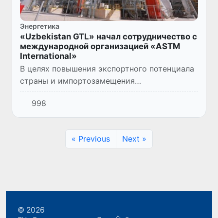
Энергетика
«Uzbekistan GTL» начал сотрудничество с
международной организацией «ASTM
International»
В целях повышения экспортного потенциала
страны и импортозамещения
углеводородной продукции завод
998
«Uzbekistan GTL» намерен выпускать и
поставлять на внутренний и внешние рынки
высо...
« Previous
Next »
© 2026