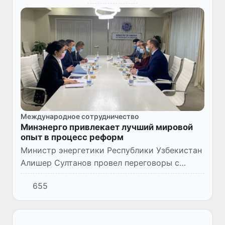
Международное сотрудничество
Минэнерго привлекает лучший мировой
опыт в процесс реформ
Министр энергетики Республики Узбекистан
Алишер Султанов провел переговоры с
Управляющим директором банка «Rothschild
655
& Cie», членом Наблюдательного Совета
компании «Rothschild&Co»...