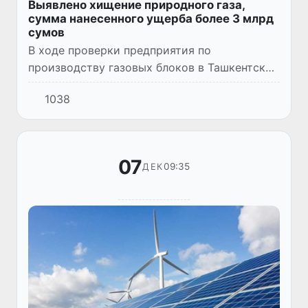
Выявлено хищение природного газа,
сумма нанесенного ущерба более 3 млрд
сумов
В ходе проверки предприятия по
производству газовых блоков в Ташкентской
области, выявлено, что здесь также
1038
производят известковую продукции,
незаконно используя природный газ.
07
09:35
ДЕК