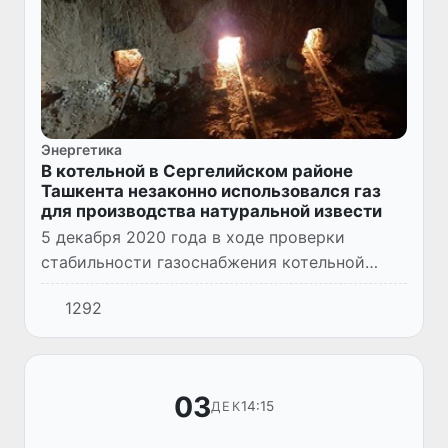
Энергетика
В котельной в Сергелийском районе
Ташкента незаконно использовался газ
для производства натуральной извести
5 декабря 2020 года в ходе проверки
стабильности газоснабжения котельной
«Саноатэнергия» при «Тошиссикуввати»,
1292
которая обеспечивает горячей водой и
теплоснабжением жителей и социал...
03
14:15
ДЕК