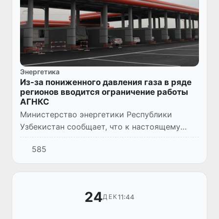
Энергетика
Из-за пониженного давления газа в ряде
регионов вводится ограничение работы
АГНКС
Министерство энергетики Республики
Узбекистан сообщает, что к настоящему
времени запущены и функционируют в
585
рабочем режиме все 14
газоперекачивающих агрегатов, которые
были наканун...
24
11:44
ДЕК