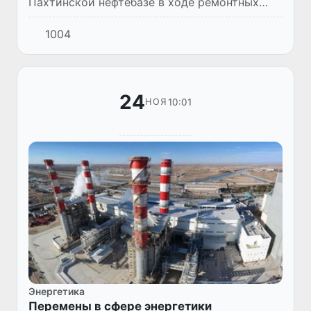
Пахтинской нефтебазе в ходе ремонтных
работ произошло возгорание, которое
1004
устраняется 14 пожарно-спасательными
экипажами УЧС Ташкентской обла...
24
10:01
НОЯ
Энергетика
Перемены в сфере энергетики