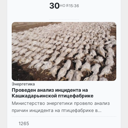
30
15:36
НОЯ
Энергетика
Проведен анализ инцидента на
Кашкадарьинской птицефабрике
Министерство энергетики провело анализ
причин инцидента на птицефабрике в
Яккабагском районе Кашкадарьинской
1265
области, который ряд СМИ связал с