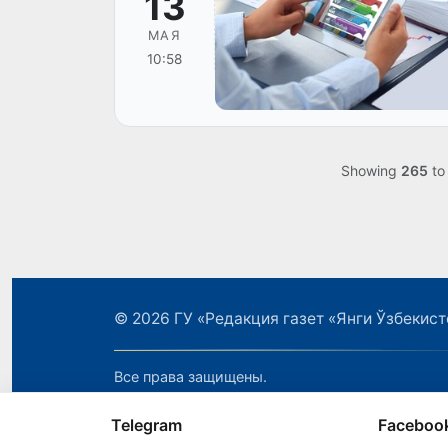
13
МАЯ
10:58
Showing
265
t
© 2026
ГУ «Редакция газет «Янги Ўзбекист
Все права защищены.
Telegram
Faceboo