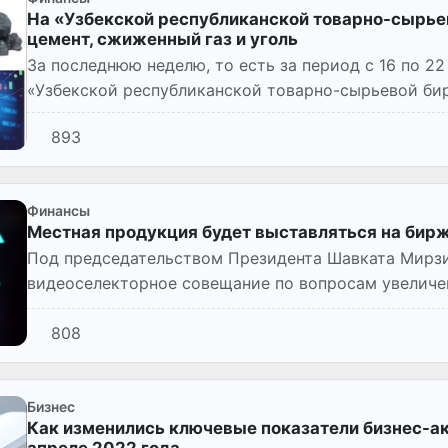
На «Узбекской республиканской товарно-сырье
цемент, сжиженный газ и уголь
За последнюю неделю, то есть за период с 16 по 22
«Узбекской республиканской товарно-сырьевой би
сумму 3 384,5 м...
893
Финансы
Местная продукция будет выставляться на бир
Под председательством Президента Шавката Мирзи
видеоселекторное совещание по вопросам увеличен
сырьевой бирже и расширения участия...
808
Бизнес
Как изменились ключевые показатели бизнес-ак
апреле 2022 года