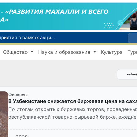
По всей республике продолжаются мероприятия в рамках акции «Актуальные 40 дней»
Оказавшийся в сложной ситуации в Германии соотечественник возвращен в Узбекистан
Общество
Наука и образование
Культура
Тур
В Узбекистане определили порядок создания и эксплуатации платных автодорог
Мошенничество при трудоустройстве за рубежом: в Каракалпакстане и Ташкенте выявлены новые случаи обмана граждан
В Сенате состоялась встреча с представителем Госдепартамента США
Финансы
В Узбекистане снижается биржевая цена на сах
По итогам открытых биржевых торгов, проведенных
республиканской товарно-сырьевой бирже, ежеднев
категорий понизилась...