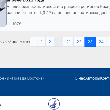
Анализ бизнес-активности в разрезе регионов Рес
рассчитывается ЦЭИР на основе оперативных данн
республики, согласно данн...
1078
‹
1
2
...
21
22
23
24
o
276
of
303
results
О нас
Авторы
Конт
он» и «Правда Востока»
k