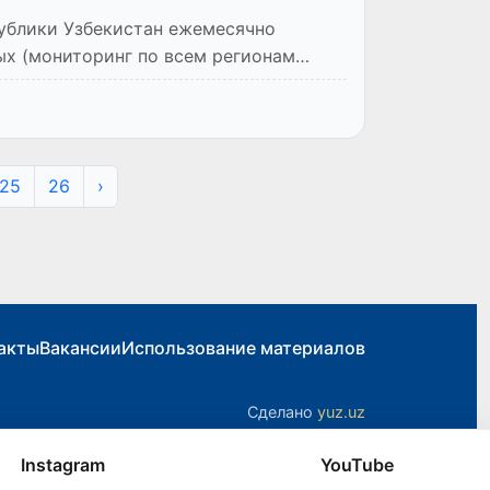
публики Узбекистан ежемесячно
ых (мониторинг по всем регионам
25
26
›
акты
Вакансии
Использование материалов
Сделано
yuz.uz
Instagram
YouTube