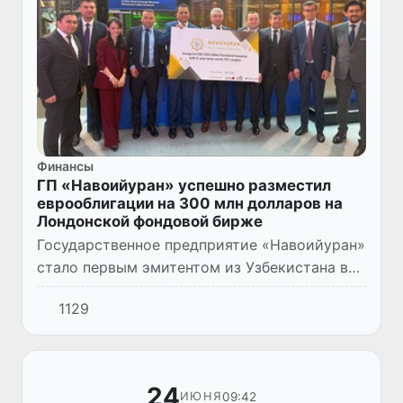
Финансы
ГП «Навоийуран» успешно разместил
еврооблигации на 300 млн долларов на
Лондонской фондовой бирже
Государственное предприятие «Навоийуран»
стало первым эмитентом из Узбекистана в
2025 году, разместившим еврооблигации на
1129
международной фондовой бирже по
рекордно низкой купонной с...
24
09:42
ИЮНЯ