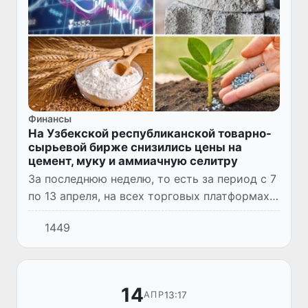
Финансы
На Узбекской республиканской товарно-
сырьевой бирже снизились цены на
цемент, муку и аммиачную селитру
За последнюю неделю, то есть за период с 7
по 13 апреля, на всех торговых платформах
АО «Узбекской республиканской товарно-
1449
сырьевой биржи» было заключено 56 516
сделок, что на 29,9...
14
13:17
АПР