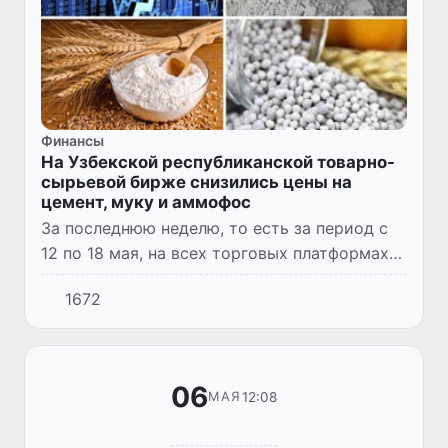
Финансы
На Узбекской республиканской товарно-
сырьевой бирже снизились цены на
цемент, муку и аммофос
За последнюю неделю, то есть за период с
12 по 18 мая, на всех торговых платформах
АО «Узбекской республиканской товарно-
1672
сырьевой биржи» было заключено 59 141
сделок, что на 45,4%...
06
12:08
МАЯ