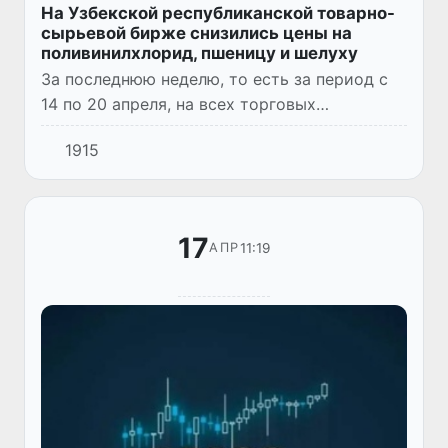
На Узбекской республиканской товарно-
сырьевой бирже снизились цены на
поливинилхлорид, пшеницу и шелуху
За последнюю неделю, то есть за период с
14 по 20 апреля, на всех торговых
платформах АО «Узбекской республиканской
1915
товарно-сырьевой биржи» было заключено
52 020 сделок, что на 8,0...
17
11:19
АПР