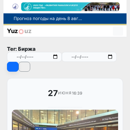
Прогноз погоды на день 8 августа
В Сенате состоялась встреча с представителем Госдепартамента США
По всей республике продолжаются мероприятия в рамках акции «Актуальные 40 дней»
Yuz
uz
Оказавшийся в сложной ситуации в Германии соотечественник возвращен в Узбекистан
Юные тяжелоатлеты Узбекистана завоевали первую медаль на чемпионате Азии
Тег: Биржа
27
16:39
ИЮНЯ