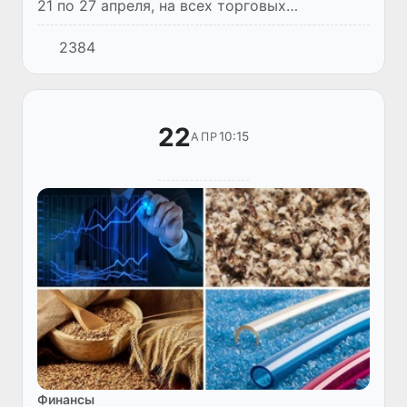
21 по 27 апреля, на всех торговых
платформах АО «Узбекской республиканской
2384
товарно-сырьевой биржи» было заключено
49 782 сделок, что на 4,3...
22
10:15
АПР
Финансы