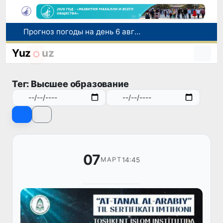
Прогноз погоды на день 6 августа
В Сырдарьинской области пресечена незаконная рыбная ловля
В Агентстве миграции выявили хищение более 1 млрд сумов бюджетных средств
Yuz
uz
В Узбекистане с начала «Месячника благоустройства и милосердия в махаллях» выявлено около 350 экологических нарушений
Глава МИД Узбекистана провел переговоры с руководством Индии и принял участие в Узбекско-индийском бизнес-форуме
Тег: Высшее образование
07
14:45
МАРТ