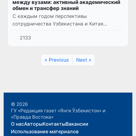
между вузами: активный академический
обмен и трансфер знаний
С каждым годом перспективы
сотрудничества Узбекистана и Китая
расширяются с намерением вывести
2133
отношения во всех областях на новый
уровень. Интересам Узбекистана также
отвечает угл...
« Previous
Next »
© 2026
ГУ «Редакция газет «Янги Ўзбекистон» и
«Правда Востока»
О нас
Авторы
Контакты
Вакансии
Использование материалов