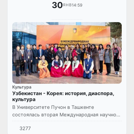
30
14:59
ЯНВ
Культура
Узбекистан - Корея: история, диаспора,
культура
В Университете Пучон в Ташкенте
состоялась вторая Международная научно-
практическая конференция по
3277
корееведению. Данное событие становится