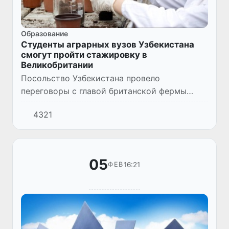
Образование
Студенты аграрных вузов Узбекистана
смогут пройти стажировку в
Великобритании
Посольство Узбекистана провело
переговоры с главой британской фермы
«Aston Fruit Farm» Чарльзом Лутоном, и
4321
исполнительным директором компании
«Hops Labor Solutions» Джимми Дэвисом.
05
16:21
ФЕВ