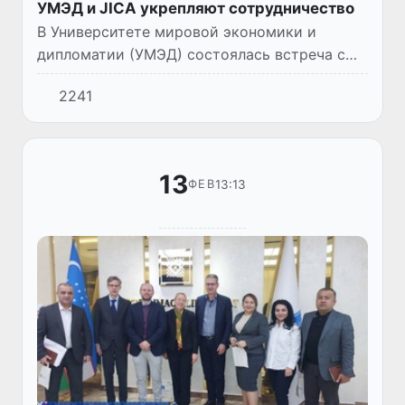
УМЭД и JICA укрепляют сотрудничество
В Университете мировой экономики и
дипломатии (УМЭД) состоялась встреча с
главой представительства Японского
2241
агентства международного сотрудничества
(JICA) Ешибуми Бито и послом Яп...
13
13:13
ФЕВ