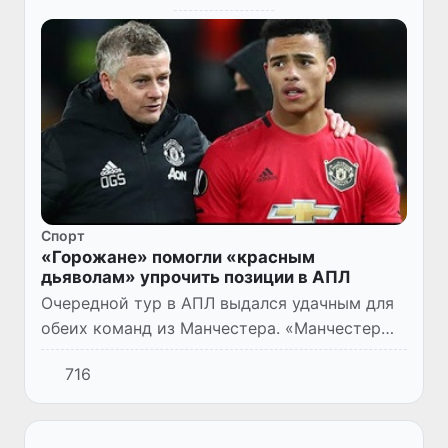
Спорт
«Горожане» помогли «красным
дьяволам» упрочить позиции в АПЛ
Очередной тур в АПЛ выдался удачным для
обеих команд из Манчестера. «Манчестер
Сити» обыграл на выезде «Лестер», а
716
«Манчестер Юнайтед» упрочил свои
позиции на второй строчке турнир...