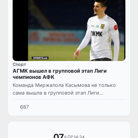
Спорт
АГМК вышел в групповой этап Лиги
чемпионов АФК
Команда Миржалола Касымова не только
сама вышла в групповой этап Лиги
чемпионов АФК, но и благодаря этому
687
каршинский «Насаф» получил право играть в
Кубке АФК. Так что эта победа пр...
07
14:24
АПР