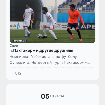
Спорт
«Пахтакор» и другие дружины
Чемпионат Узбекистана по футболу.
Суперлига. Четвертый тур. «Пахтакор» -
«Металлург» - 2:1, «Андижан» - «Машъал» -
812
1:1, «Коканд-1912» - «Бунёдкор» - 0:0,
«Согдиана» - «Сурхон» - 2:...
05
17:14
АПР