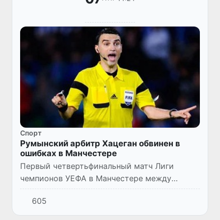
Спорт
Румынский арбитр Хацеган обвинен в
ошибках в Манчестере
Первый четвертьфинальный матч Лиги
чемпионов УЕФА в Манчестере между
«горожанами» и «Боруссией» из Дортмунда
605
завершен с минимальной победой хозяев,
при этом российский журналист Бо...