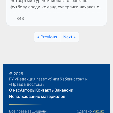
Четвертый тур чемпионата страны по
футболу среди команд суперлиги начался с
матча «Андижон» - «Машъал».
843
« Previous
Next »
© 2026
ГУ «Редакция газет «Янги Ўзбекистон» и
«Правда Востока»
О нас
Авторы
Контакты
Вакансии
Использование материалов
Все права защищены.
Сделано
yuz.uz