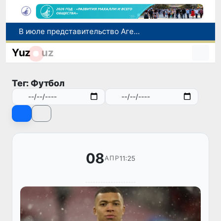
В июле представительство Агентства миграции в Москве оказало помощь более 1,8 тысячам граждан Узбекистана
Сборная Узбекистана вышла в четвертьфинал «Игр Будущего - 2026» в Астане
Yuz
uz
Прогноз погоды на день 7 августа
Китай и Россия стали крупнейшими торговыми партнерами Узбекистана в первом полугодии 2026 года
Тег: Футбол
В Узбекистане стартовал месячник Целей устойчивого развития
08
11:25
АПР