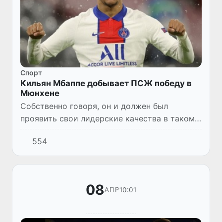
Спорт
Кильян Мбаппе добывает ПСЖ победу в
Мюнхене
Собственно говоря, он и должен был
проявить свои лидерские качества в таком
статусном матче. Тем более, у хозяев поля
554
отсутствовал лидер атак Роберт
Левандовски. Реванш за прошлого...
08
10:01
АПР