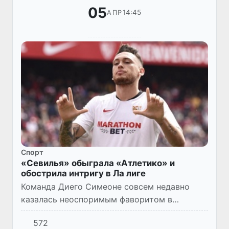
05
14:45
АПР
Спорт
«Севилья» обыграла «Атлетико» и
обострила интригу в Ла лиге
Команда Диего Симеоне совсем недавно
казалась неоспоримым фаворитом в
чемпионской гонке Испании, но теперь
572
идущий вторым «Реал» отстает всего на три