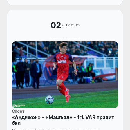
очка, а «Барселона» в случае по...
02
15:15
АПР
Спорт
«Андижон» - «Машъал» - 1:1. VAR правит
бал