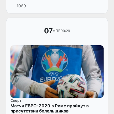
предвкушали увидеть дуэль Карима Бензема
1069
и Мухаммеда Салаха. Однако мне бы
хотелось обратить внимание на молод...
07
09:29
АПР
Спорт
Матчи ЕВРО-2020 в Риме пройдут в
присутствии болельщиков