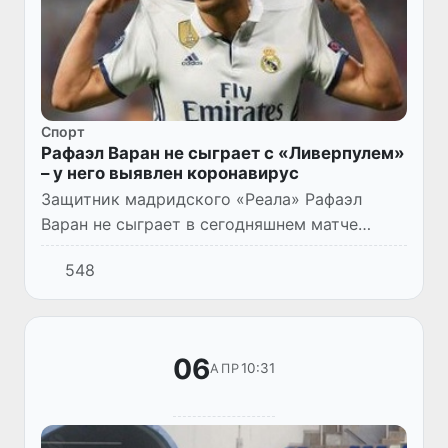
Спорт
Рафаэл Варан не сыграет с «Ливерпулем»
– у него выявлен коронавирус
Защитник мадридского «Реала» Рафаэл
Варан не сыграет в сегодняшнем матче
четвертьфинала Лиги чемпионов УЕФА
548
против «Ливерпуля», у футболиста выявлен
коронавирус.
06
10:31
АПР