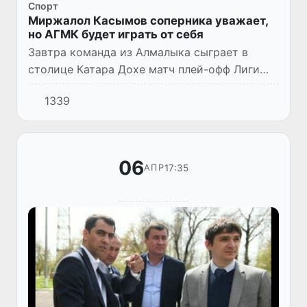
Спорт
Миржалол Касымов соперника уважает,
но АГМК будет играть от себя
Завтра команда из Алмалыка сыграет в
столице Катара Дохе матч плей-офф Лиги
чемпионов АФК с местным клубом «Аль-
1339
Гарафа». Перед игрой на пресс-конференции
тренер нашей команды Миржа...
06
17:35
АПР