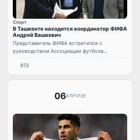
Спорт
В Ташкенте находится координатор ФИФА
Андрей Вашкевич
Представитель ФИФА встретился с
руководством Ассоциации футбола
Узбекистана и ознакомился с планом
813
строительства тренировочной базы,
которую планируется создать при АФУ. Были
рассм...
06
17:21
АПР