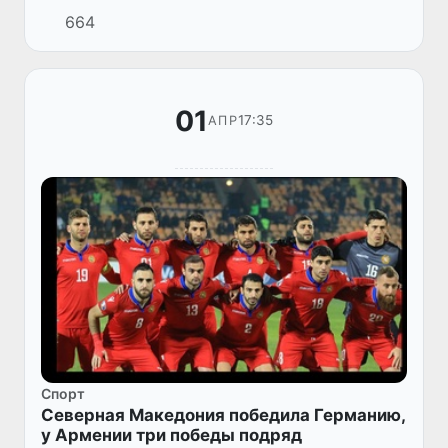
Мактоминэй является поклонником Лионеля
664
Месси. Он рассказал забавную историю о
том, как просил у него футб...
01
17:35
АПР
Спорт
Северная Македония победила Германию,
у Армении три победы подряд