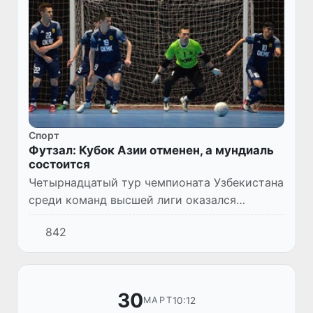
Спорт
Футзал: Кубок Азии отменен, а мундиаль
состоится
Четырнадцатый тур чемпионата Узбекистана
среди команд высшей лиги оказался
интересным. Вновь встретились
842
безусловные лидеры - АГМК и «Пахтакор».
Но главная интрига этого матча в др...
30
10:12
МАРТ