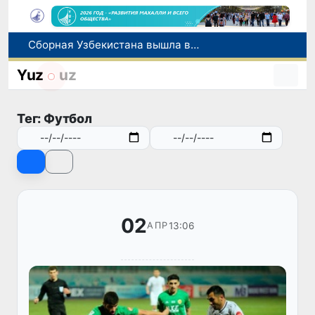
Сборная Узбекистана вышла в четвертьфинал «Игр Будущего - 2026» в Астане
Прогноз погоды на день 7 августа
Китай и Россия стали крупнейшими торговыми партнерами Узбекистана в первом полугодии 2026 года
Yuz
uz
Узбекистан впервые в своей истории примет престижную Международную олимпиаду по информатике IOI 2026
В июле представительство Агентства миграции в Москве оказало помощь более 1,8 тысячам граждан Узбекистана
Тег: Футбол
02
13:06
АПР