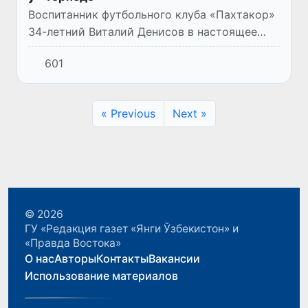
Воспитанник футбольного клуба «Пахтакор»
34-летний Виталий Денисов в настоящее
время является капитаном ФК «Томь». Его
601
команда борется за выживание в ФНЛ
России.
« Previous
Next »
© 2026
ГУ «Редакция газет «Янги Ўзбекистон» и
«Правда Востока»
О нас
Авторы
Контакты
Вакансии
Использование материалов