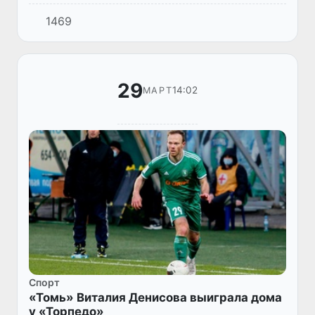
Почему? Да потому, что тренерский штаб
1469
национальной сборной Узбекистана, увы,
продолжает экспериментиро...
29
14:02
МАРТ
Спорт
«Томь» Виталия Денисова выиграла дома
у «Торпедо»