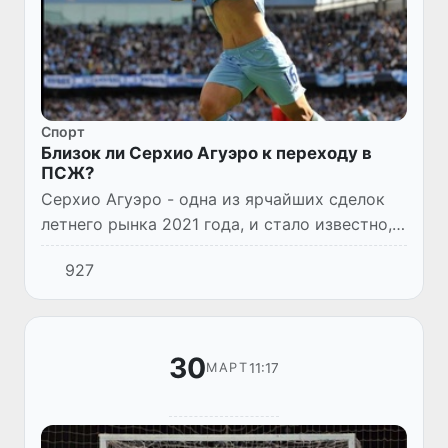
Спорт
Близок ли Серхио Агуэро к переходу в
ПСЖ?
Серхио Агуэро - одна из ярчайших сделок
летнего рынка 2021 года, и стало известно,
что он не продлит контракт с «Манчестер
927
Сити», он сможет свободно играть в любом
клубе, который у...
30
11:17
МАРТ