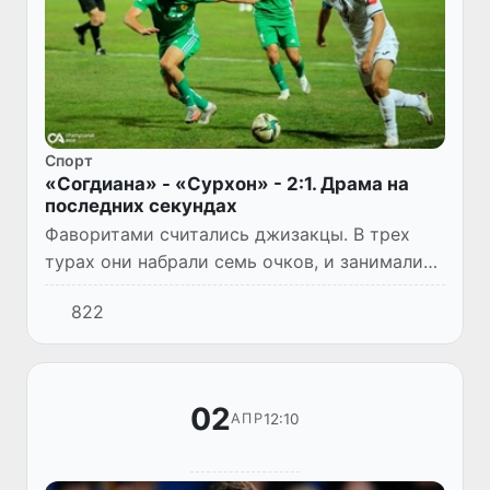
Спорт
«Согдиана» - «Сурхон» - 2:1. Драма на
последних секундах
Фаворитами считались джизакцы. В трех
турах они набрали семь очков, и занимали
второе место в чемпионате страны среди
822
команд суперлиги.
02
12:10
АПР