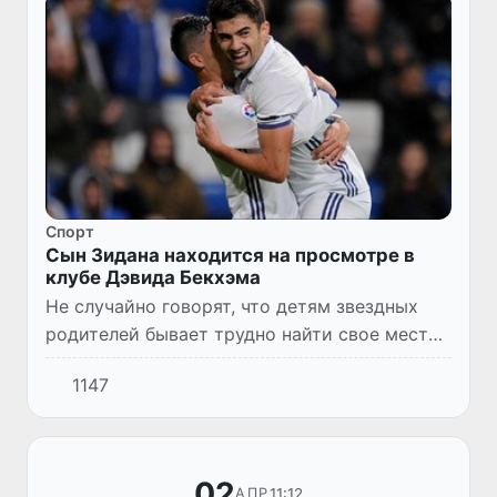
Спорт
Сын Зидана находится на просмотре в
клубе Дэвида Бекхэма
Не случайно говорят, что детям звездных
родителей бывает трудно найти свое место
в жизни. В истории с сыном Зинедина
1147
Зидана этот тезис находит свое
подтверждение.
02
11:12
АПР