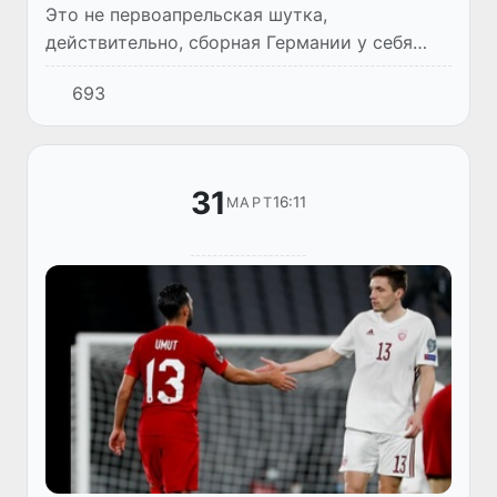
Это не первоапрельская шутка,
действительно, сборная Германии у себя
дома в Дуйсбурге проиграла сборной
693
Северной Македонии, а лидирует в группе J
маленькая Армения, набравшая после...
31
16:11
МАРТ