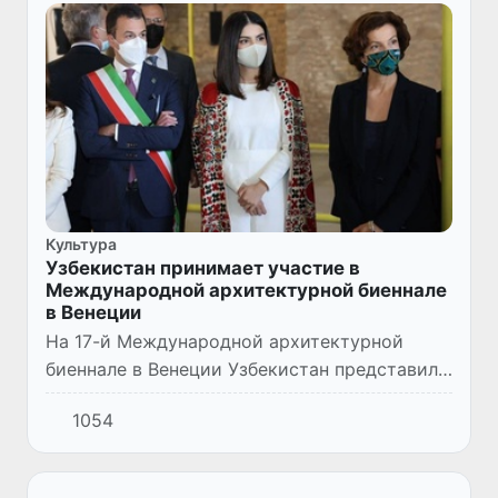
Культура
Узбекистан принимает участие в
Международной архитектурной биеннале
в Венеции
На 17-й Международной архитектурной
биеннале в Венеции Узбекистан представил
зарубежной публике междисциплинарный
1054
исследовательский проект - «Махалля:
урбанистическая и провинциаль...