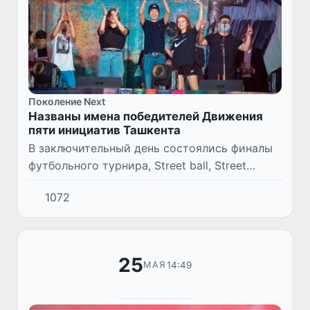
Поколение Next
Названы имена победителей Движения
пяти инициатив Ташкента
В заключительный день состоялись финалы
футбольного турнира, Street ball, Street
Workout, Laser run, интеллектуальной игры
1072
Brain Ring, идеатона ProjectХ, Women
Networking Week, сор...
25
14:49
МАЯ