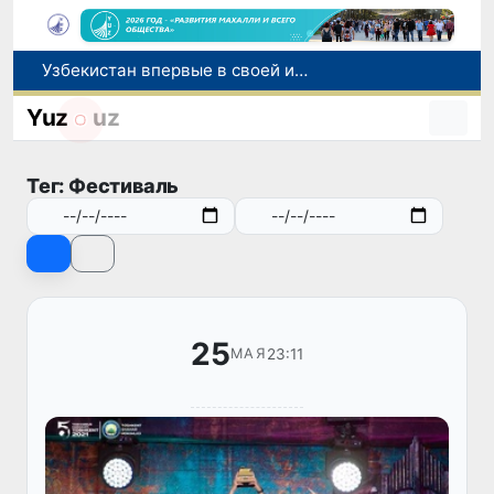
Узбекистан впервые в своей истории примет престижную Международную олимпиаду по информатике IOI 2026
Число пользователей мобильного интернета в Узбекистане за 10 лет выросло в 4,3 раза
Yuz
uz
При содействии Генконсульства Узбекистана соотечественница, перенесшая инсульт в Алматы, вернулась на родину
В Ташкенте состоялось заседание Исполнительного комитета Федерации тяжелой атлетики Азии
Тег: Фестиваль
Китай и Россия стали крупнейшими торговыми партнерами Узбекистана в первом полугодии 2026 года
25
23:11
МАЯ