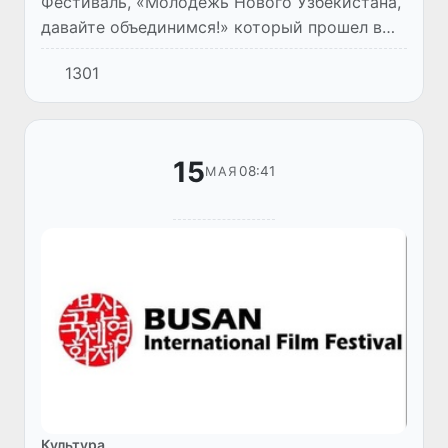
Фестиваль, «Молодежь Нового Узбекистана,
давайте объединимся!» который прошел в
Чирчике Ташкентской области, был богат на
1301
впечатления. Фестиваль организован
хокимиятом Ташкентской...
15
08:41
МАЯ
Культура