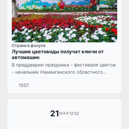
Страна в фокусе
Лучшие цветоводы получат ключи от
автомашин
В преддверии праздника - фестиваля цветов
- начальник Наманганского областного
управления по развитию туризма Аюбхон
1507
Бабамирзаев рассказал, что ожидает
жителей и гостей области на...
21
12:52
МАЯ