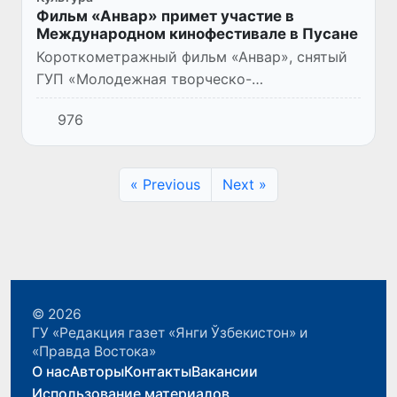
Фильм «Анвар» примет участие в
Международном кинофестивале в Пусане
Короткометражный фильм «Анвар», снятый
ГУП «Молодежная творческо-
экспериментальная студия» при Агентстве
976
кинематографии Узбекистана, примет
участие в кинофестивале детского и
юноше...
« Previous
Next »
© 2026
ГУ «Редакция газет «Янги Ўзбекистон» и
«Правда Востока»
О нас
Авторы
Контакты
Вакансии
Использование материалов