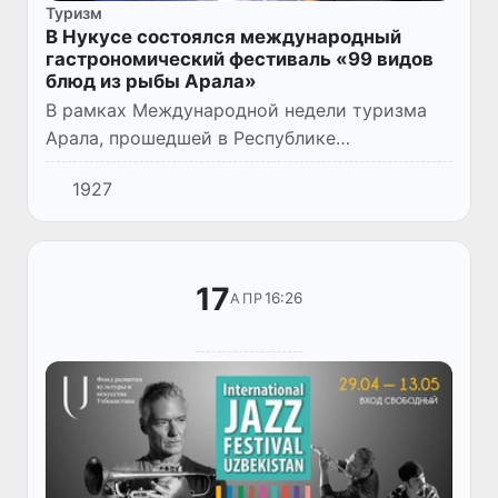
Туризм
В Нукусе состоялся международный
гастрономический фестиваль «99 видов
блюд из рыбы Арала»
В рамках Международной недели туризма
Арала, прошедшей в Республике
Каракалпакстан, в городе Нукусе состоялся
1927
международный гастрономический
фестиваль «99 видов блюд из рыбы Арала»...
17
16:26
АПР