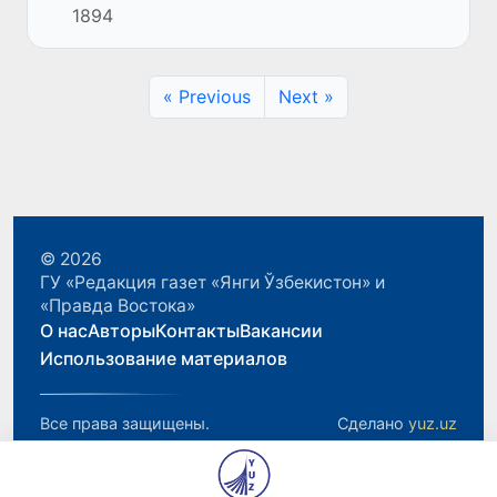
1894
культур «Россия - Восток», в рамках
которого проходят Дни культуры
Каракалпакст...
« Previous
Next »
© 2026
ГУ «Редакция газет «Янги Ўзбекистон» и
«Правда Востока»
О нас
Авторы
Контакты
Вакансии
Использование материалов
Все права защищены.
Сделано
yuz.uz