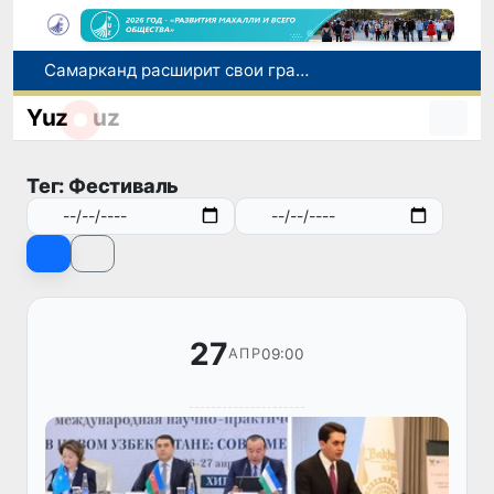
Самарканд расширит свои границы и приблизится к статусу города-миллионника
С 1 сентября пассажиры должны будут оплачивать проезд сразу при посадке в автобус
Yuz
uz
В Сурхандарье пресечена деятельность подпольной группы, планировавшей теракты и выезд в Сирию
В Узбекистане упростят открытие бизнеса и расширят возможности выбора фамилии для ребенка
Тег: Фестиваль
В Хорватии при столкновении грузового и пассажирского поездов пострадали 24 человека
27
09:00
АПР