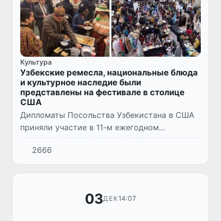
Культура
Узбекские ремесла, национальные блюда
и культурное наследие были
представлены на фестивале в столице
США
Дипломаты Посольства Узбекистана в США
приняли участие в 11-м ежегодном
культурно-туристическом фестивале
2666
«Winternational Embassy Showcase»,
организованном в Международном
торговом...
03
14:07
ДЕК