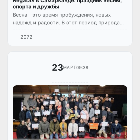
Regata» в Самарканде: праздник весны,
спорта и дружбы
Весна - это время пробуждения, новых
надежд и радости. В этот период природа
оживает, наполняя воздух свежестью, улицы
2072
- яркими красками, а сердца - теплом и
ожиданием перемен. В У...
23
09:38
МАРТ