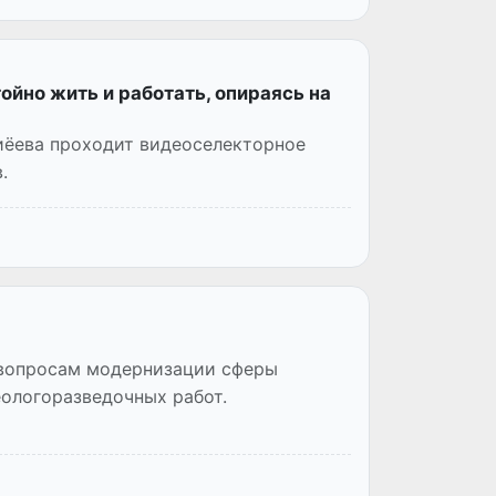
йно жить и работать, опираясь на
иёева проходит видеоселекторное
.
 вопросам модернизации сферы
еологоразведочных работ.