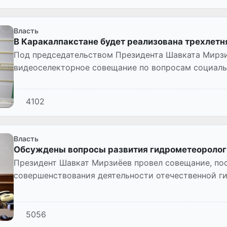
Власть
В Каракалпакстане будет реализована трехлетн
Под председательством Президента Шавката Мирзи
видеоселекторное совещание по вопросам социаль
Каракалпакстана.
4102
Власть
Обсуждены вопросы развития гидрометеороло
Президент Шавкат Мирзиёев провел совещание, п
совершенствования деятельности отечественной г
5056