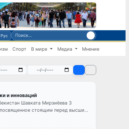
Рус
изм
Спорт
В мире
Медиа
Мнение
ки и инноваций
бекистан Шавката Мирзиёева 3
, посвященное стоящим перед высшими