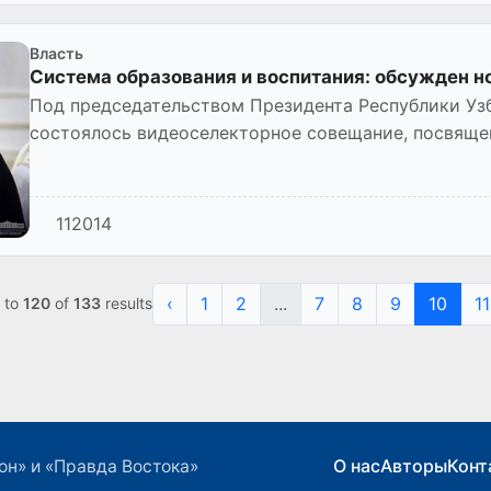
Власть
Система образования и воспитания: обсужден н
Под председательством Президента Республики Уз
состоялось видеоселекторное совещание, посвящ
системы образования и...
112014
‹
1
2
...
7
8
9
10
11
to
120
of
133
results
О нас
Авторы
Конт
он» и «Правда Востока»