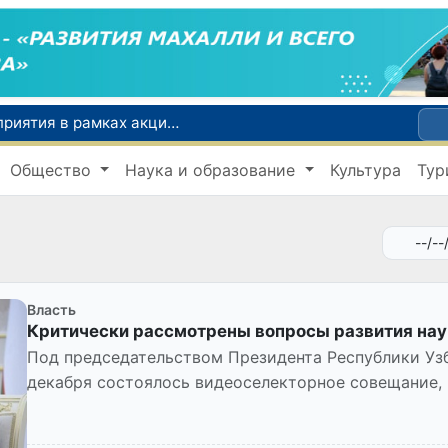
По всей республике продолжаются мероприятия в рамках акции «Актуальные 40 дней»
Оказавшийся в сложной ситуации в Германии соотечественник возвращен в Узбекистан
Общество
Наука и образование
Культура
Тур
В Узбекистане определили порядок создания и эксплуатации платных автодорог
Мошенничество при трудоустройстве за рубежом: в Каракалпакстане и Ташкенте выявлены новые случаи обмана граждан
В Сенате состоялась встреча с представителем Госдепартамента США
Власть
Критически рассмотрены вопросы развития нау
Под председательством Президента Республики Уз
декабря состоялось видеоселекторное совещание
учебными заведениями, на...