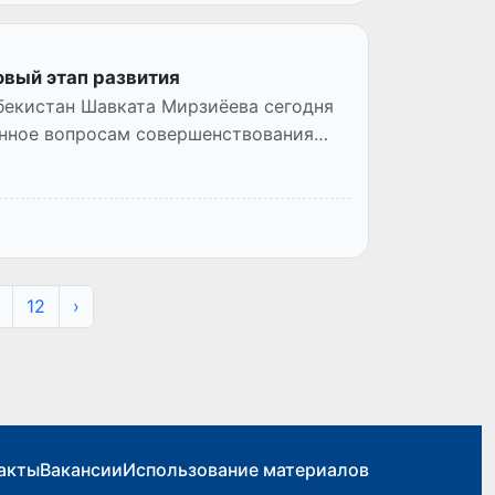
овый этап развития
бекистан Шавката Мирзиёева сегодня
енное вопросам совершенствования
12
›
акты
Вакансии
Использование материалов