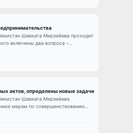
редпринимательства
бекистан Шавката Мирзиёева проходит
рого включены два вопроса –
ных актов, определены новые задачи
бекистан Шавката Мирзиёева
енное мерам по совершенствованию