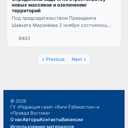
новых массивов и озеленению
территорий
Под председательством Президента
Шавката Мирзиёева 2 ноября состоялось
видеоселекторное совещание по вопросам
9403
обеспечения населения жильем и
расширения зеленых зон.
« Previous
Next »
© 2026
ГУ «Редакция газет «Янги Ўзбекистон» и
«Правда Востока»
О нас
Авторы
Контакты
Вакансии
Использование материалов