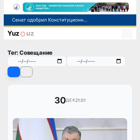
В Ташкенте задержали подозреваемых в распространении крупной партии наркотиков
В Узбекистане упростят назначение пенсий по инвалидности
Yuz
uz
До 10 августа студенты могут исправить отклоненные заявления на перевод в государственные вузы
Страны Центральной Азии одобрили проект автоматизированного учета воды в бассейне Сырдарьи
Тег: Совещание
Сенат одобрил Конституционный закон о правовом статусе Администрации Президента Республики Узбекистан
30
21:01
ДЕК