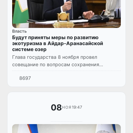
Власть
Будут приняты меры по развитию
экотуризма в Айдар-Аранасайской
системе озер
Глава государства 8 ноября провел
совещание по вопросам сохранения
экологической стабильности и развития
8697
экотуризма в Айдар-Арнасайской системе
озер.
08
19:47
НОЯ