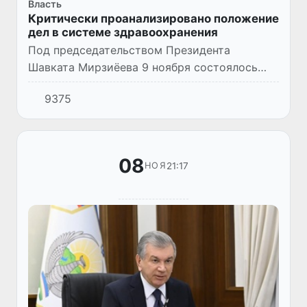
Власть
Критически проанализировано положение
дел в системе здравоохранения
Под председательством Президента
Шавката Мирзиёева 9 ноября состоялось
видеоселекторное совещание по вопросам
9375
совершенствования системы профилактики
и лечения сердечно-сосудистых з...
08
21:17
НОЯ