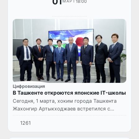
01
18:00
МАРТ
Цифровизация
В Ташкенте откроются японские IT-школы
Сегодня, 1 марта, хоким города Ташкента
Жахонгир Артыкходжаев встретился с
группой японских предпринимателей. В ходе
1261
переговоров стороны обсудили вопросы
двустороннего сотрудничест...