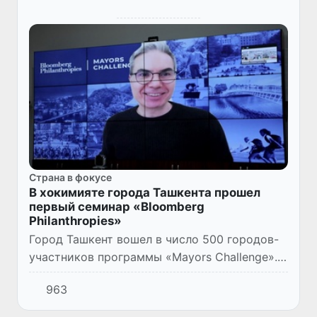
Страна в фокусе
В хокимияте города Ташкента прошел
первый семинар «Bloomberg
Philanthropies»
Город Ташкент вошел в число 500 городов-
участников программы «Mayors Challenge». В
ее рамках в течение года по разным
963
критериям будут проводиться конкурсы и
отбираться победители,...