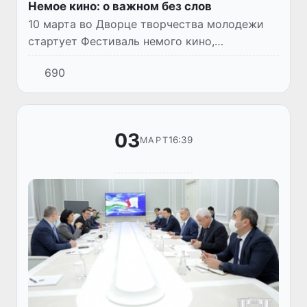
Немое кино: о важном без слов
10 марта во Дворце творчества молодежи
стартует Фестиваль немого кино,
организованный Национальным агентством
690
Узбеккино совместно с Гёте-Институтом. На
фестивале будут представле...
03
16:39
МАРТ