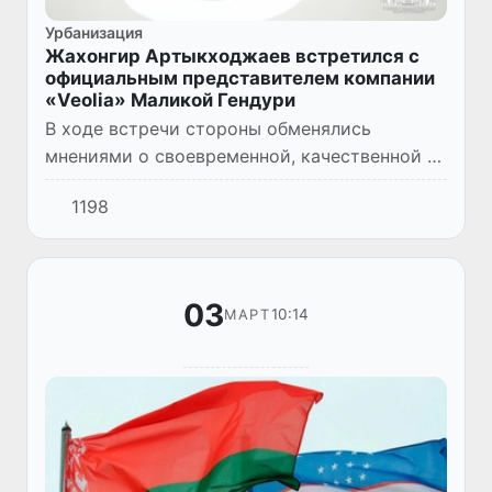
Урбанизация
Жахонгир Артыкходжаев встретился с
официальным представителем компании
«Veolia» Маликой Гендури
В ходе встречи стороны обменялись
мнениями о своевременной, качественной и
эффективной реализации проекта
1198
«Эксплуатация, обслуживание и
модернизация централизованной тепловой
сети...
03
10:14
МАРТ