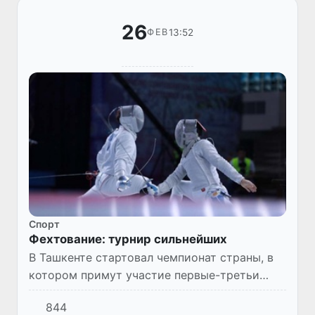
26
13:52
ФЕВ
Спорт
Фехтование: турнир сильнейших
В Ташкенте стартовал чемпионат страны, в
котором примут участие первые-третьи
номера сборной во всех видах оружия –
844
рапире, шпаге и сабле. Турнир отборочный.