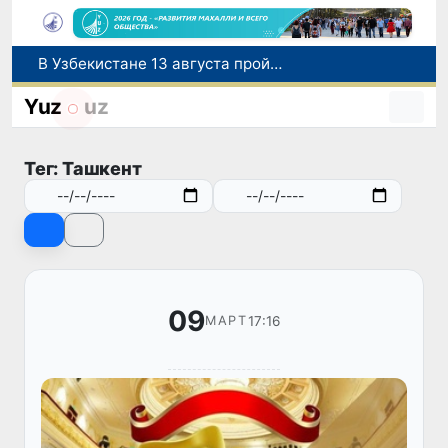
В Узбекистане 13 августа пройдет очередное тестирование по нострификации зарубежных дипломов
Узбекистан расширяет торгово-экономическое и инвестиционное сотрудничество с провинцией Цзянсу Китая
Число иностранцев, прибывших в Узбекистан с целью обучения, увеличилось в 2,2 раза
Yuz
uz
Искусственный интеллект впервые помог создать вирусы, не существовавшие в природе
Павел Дуров поддержал IOI 2026 в Ташкенте: Telegram представит 235 победителям специальные цифровые призы
Тег: Ташкент
09
17:16
МАРТ