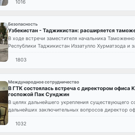
1016
Безопасность
Узбекистан - Таджикистан: расширяется тамож
В ходе встречи заместителя начальника Таможенн
Республики Таджикистан Иззатулло Хурматзода и з
Государственного таможенного комитета...
1803
Международное сотрудничество
В ГТК состоялась встреча с директором офиса 
госпожой Пак Сунджин
В целях дальнейшего укрепления существующего с
дальнейших заключительных вопросов директор оф
госпожа Пак Сунджин посет...
1032