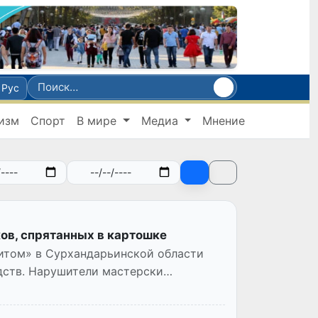
Рус
изм
Спорт
В мире
Медиа
Мнение
ов, спрятанных в картошке
итом» в Сурхандарьинской области
дств. Нарушители мастерски