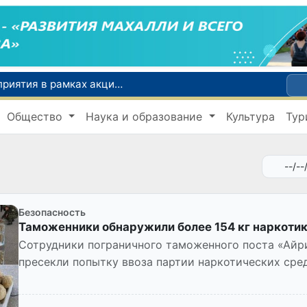
По всей республике продолжаются мероприятия в рамках акции «Актуальные 40 дней»
Оказавшийся в сложной ситуации в Германии соотечественник возвращен в Узбекистан
Общество
Наука и образование
Культура
Тур
В Узбекистане определили порядок создания и эксплуатации платных автодорог
Мошенничество при трудоустройстве за рубежом: в Каракалпакстане и Ташкенте выявлены новые случаи обмана граждан
В Сенате состоялась встреча с представителем Госдепартамента США
Безопасность
Таможенники обнаружили более 154 кг наркотик
Сотрудники пограничного таможенного поста «Айр
пресекли попытку ввоза партии наркотических сре
завуалировали гашиш в под в...