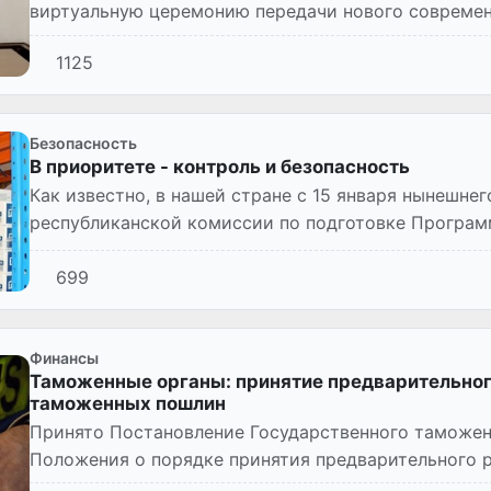
виртуальную церемонию передачи нового совреме
ГТК РУз в борьбе с ко...
1125
Безопасность
В приоритете - контроль и безопасность
Как известно, в нашей стране с 15 января нынешне
республиканской комиссии по подготовке Програм
распространения коронав...
699
Финансы
Таможенные органы: принятие предварительног
таможенных пошлин
Принято Постановление Государственного таможен
Положения о порядке принятия предварительного 
таможенных пошлин, подлежащ...