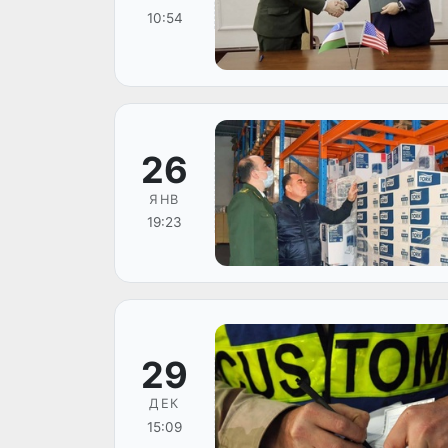
10:54
26
ЯНВ
19:23
29
ДЕК
15:09