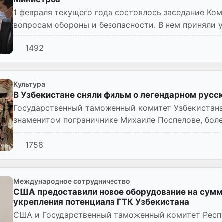
1 февраля текущего года состоялось заседание Ко
вопросам обороны и безопасности. В нем приняли 
соответствующих мин...
1492
Культура
В Узбекистане сняли фильм о легендарном русс
Государственный таможенный комитет Узбекистана
знаменитом пограничнике Михаиле Поспелове, боле
героя Павла Верещагина в п...
1758
Международное сотрудничество
США предоставили новое оборудование на сумму
укрепления потенциала ГТК Узбекистана
США и Государственный таможенный комитет Респу