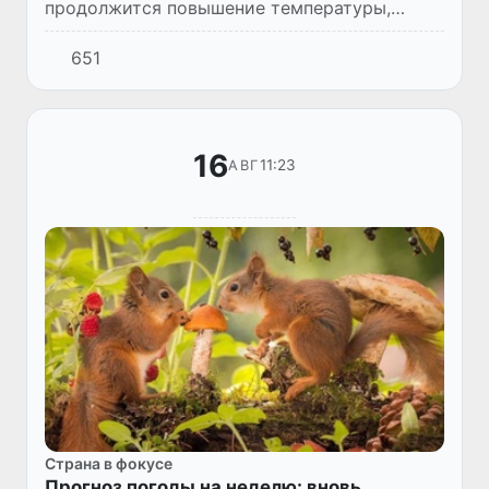
продолжится повышение температуры,
начавшееся в последние два дня. Жаркая
651
воздушная масса приходит на смену
прохладе, так порадовавшей жите...
16
11:23
АВГ
Страна в фокусе
Прогноз погоды на неделю: вновь