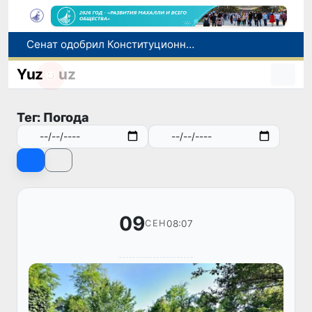
В Ташкенте задержали подозреваемых в распространении крупной партии наркотиков
В Узбекистане упростят назначение пенсий по инвалидности
Yuz
uz
До 10 августа студенты могут исправить отклоненные заявления на перевод в государственные вузы
Страны Центральной Азии одобрили проект автоматизированного учета воды в бассейне Сырдарьи
Тег: Погода
Сенат одобрил Конституционный закон о правовом статусе Администрации Президента Республики Узбекистан
09
08:07
СЕН