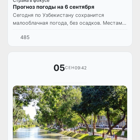
Страна в фокусе
Прогноз погоды на 6 сентября
Сегодня по Узбекистану сохранится
малооблачная погода, без осадков. Местами
по республике возможно усиление ветра до
485
17-22 м/с. Температура воздуха составит 34-
39°С.
05
09:42
СЕН