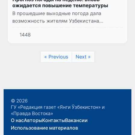
ожидается повышение температуры
В прошедшие выходные погода дала
возможность жителям Узбекистана
отдохнуть от надоевшей за последние
1448
месяцы жары. Вторжение прохладного
воздуха с районов Западного Казахстана
пониз...
« Previous
Next »
© 2026
ГУ «Редакция газет «Янги Ўзбекистон» и
«Правда Востока»
О нас
Авторы
Контакты
Вакансии
Использование материалов