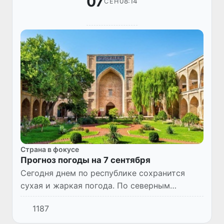
07
08:14
СЕН
Страна в фокусе
Прогноз погоды на 7 сентября
Сегодня днем по республике сохранится
сухая и жаркая погода. По северным
районам возможно усиление ветра до 17-22
1187
м/с. Максимальная температура сохранится
в пределах 34-39°С.