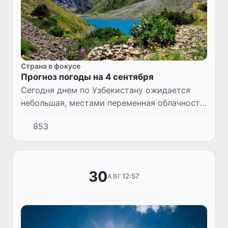
Страна в фокусе
Прогноз погоды на 4 сентября
Сегодня днем по Узбекистану ожидается
небольшая, местами переменная облачность,
без осадков. Ветер восточный 7-12 м/с, по
853
северу местами возможно усиление до 17-
22 м/с. Температура...
30
12:57
АВГ