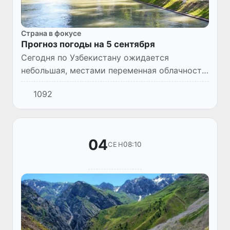
Страна в фокусе
Прогноз погоды на 5 сентября
Сегодня по Узбекистану ожидается
небольшая, местами переменная облачность,
без осадков. Местами по республике
1092
возможно усиление ветра до 17-22 м/с.
Температура воздуха 34-39°С, по...
04
08:10
СЕН