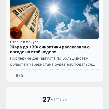
Страна в фокусе
Жара до +39: синоптики рассказали о
погоде на этой неделе
Последние дни августа по большинству
областей Узбекистана будет наблюдаться
сухая, и все еще по-летнему теплая погода,
835
лишь по Ташкентской области, а также по
предгорным и горным р...
27
13:35
АВГ