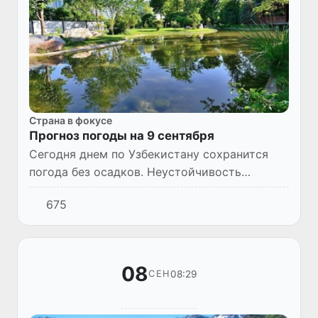
Страна в фокусе
Прогноз погоды на 9 сентября
Сегодня днем по Узбекистану сохранится
погода без осадков. Неустойчивость
ожидается лишь по Каракалпакстану и
675
Хорезмской области, где местами возможен
небольшой дождь. Местами возм...
08
08:29
СЕН