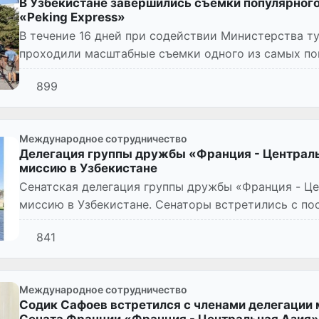
В Узбекистане завершились съемки популярног
«Peking Express»
В течение 16 дней при содействии Министерства ту
проходили масштабные съемки одного из самых по
шоу.
899
Международное сотрудничество
Делегация группы дружбы «Франция - Централ
миссию в Узбекистане
Сенатская делегация группы дружбы «Франция - Ц
миссию в Узбекистане. Сенаторы встретились с п
Адриан, чтобы обсудить...
841
Международное сотрудничество
Содик Сафоев встретился с членами делегаци
Сената Франции «Франция - Центральная Азия»