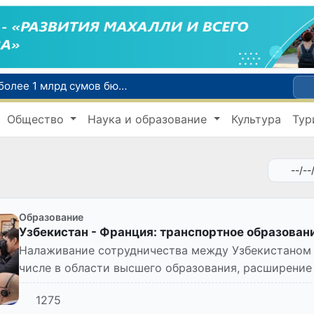
В Агентстве миграции выявили хищение более 1 млрд сумов бюджетных средств
В Узбекистане с начала «Месячника благоустройства и милосердия в махаллях» выявлено около 350 экологических нарушений
Общество
Наука и образование
Культура
Тур
В Навоийской области задержан гражданин Казахстана с 2 кг наркотического вещества
Более 795 тысяч первоклассников получат «Президентские подарки» в новом учебном году
законная рыбная ловля
Образование
Узбекистан - Франция: транспортное образован
Налаживание сотрудничества между Узбекистаном 
числе в области высшего образования, расширени
устремлений в развити...
1275