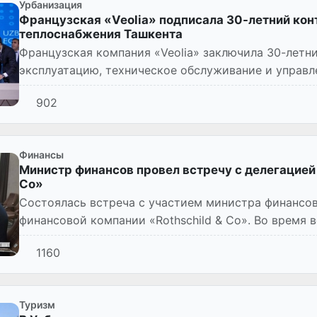
Урбанизация
Французская «Veolia» подписала 30-летний кон
теплоснабжения Ташкента
Французская компания «Veolia» заключила 30-летн
эксплуатацию, техническое обслуживание и управл
теплоснабжения города Таш...
902
Финансы
Министр финансов провел встречу с делегацией
Co»
Состоялась встреча с участием министра финансо
финансовой компании «Rothschild & Co». Во время 
Чрезвычайный и Полном...
1160
Туризм