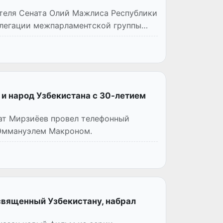
ателя Сената Олий Мажлиса Республики
елегации межпарламентской группы
и народ Узбекистана с 30-летием
кат Мирзиёев провел телефонный
 Эммануэлем Макроном.
священный Узбекистану, набрал