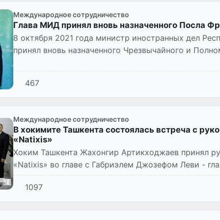
Международное сотрудничество
Глава МИД принял вновь назначенного Посла Ф
8 октября 2021 года министр иностранных дел Рес
принял вновь назначенного Чрезвычайного и Полн
Республики Аурелию Буше...
467
Международное сотрудничество
В хокимите Ташкента состоялась встреча с рук
«Natixis»
Хоким Ташкента Жахонгир Артикходжаев принял р
«Natixis» во главе с Габриэлем Джозефом Леви - гл
компании.
1097