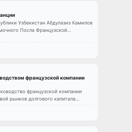
ранции
публики Узбекистан Абдулазиз Камилов
омочного Посла Французской
оводством французской компании
уководство французской компании
авой рынков долгового капитала