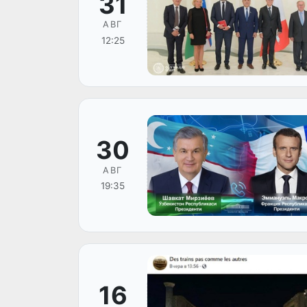
31
АВГ
12:25
30
АВГ
19:35
16