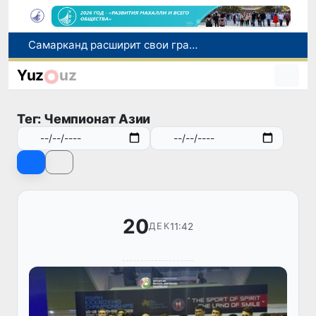
С 1 сентября пассажиры должны будут оплачивать проезд сразу при посадке в автобус
В Сурхандарье пресечена деятельность подпольной группы, планировавшей теракты и выезд в Сирию
Yuz
uz
В Узбекистане упростят открытие бизнеса и расширят возможности выбора фамилии для ребенка
В Хорватии при столкновении грузового и пассажирского поездов пострадали 24 человека
Тег: Чемпионат Азии
Самарканд расширит свои границы и приблизится к статусу города-миллионника
20
11:42
ДЕК