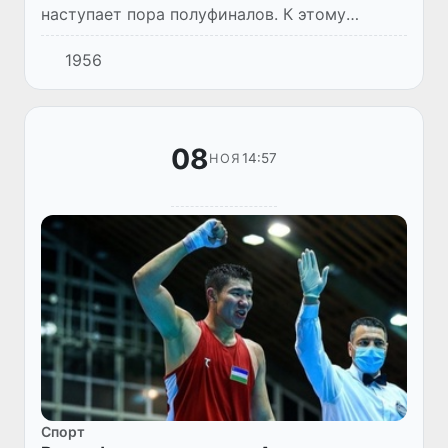
наступает пора полуфиналов. К этому
рубежу мы подошли с тринадцатью
1956
бойцами, гарантировавшими Узбекистану
медали. Вопрос только в том - какими он...
08
14:57
НОЯ
Спорт