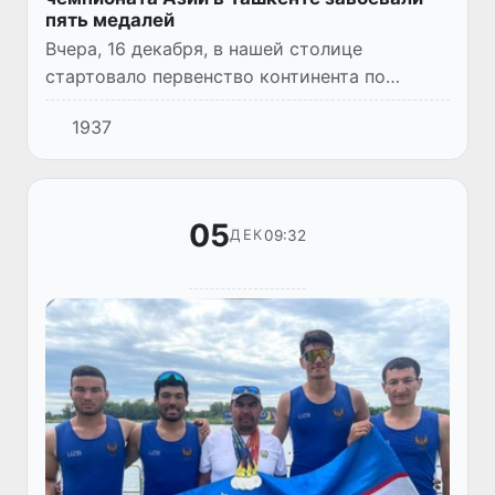
пять медалей
Вчера, 16 декабря, в нашей столице
стартовало первенство континента по
карате WKF в различных возрастных
1937
категориях. В первый день были проведены
соревнования по ката и кумитэ сред...
05
09:32
ДЕК