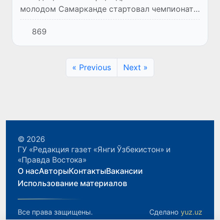
молодом Самарканде стартовал чемпионат
Азии по плаванию на открытой воде. В
869
первый день X континентального первенства
сильнейших определят н...
« Previous
Next »
© 2026
ГУ «Редакция газет «Янги Ўзбекистон» и
«Правда Востока»
О нас
Авторы
Контакты
Вакансии
Использование материалов
Все права защищены.
Сделано
yuz.uz