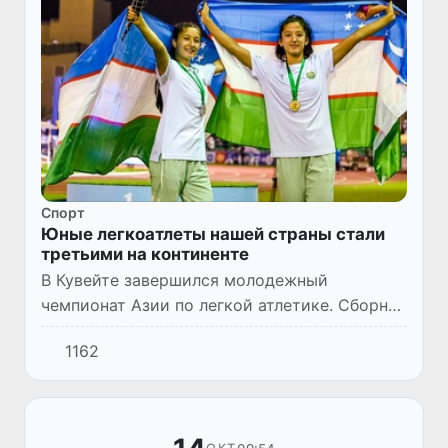
Спорт
Юные легкоатлеты нашей страны стали
третьими на континенте
В Кувейте завершился молодежный
чемпионат Азии по легкой атлетике. Сборная
Узбекистана заняла третье место в
1162
общекомандном зачете, завоевав 5 золотых,
по 1 серебряной и бронзовой м...