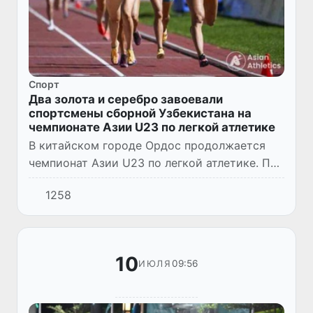
Спорт
Два золота и серебро завоевали
спортсмены сборной Узбекистана на
чемпионате Азии U23 по легкой атлетике
В китайском городе Ордос продолжается
чемпионат Азии U23 по легкой атлетике. По
итогам очередного соревновательного дня
1258
сборная Узбекистана пополнила свою
копилку тремя медалями -...
10
09:56
ИЮЛЯ