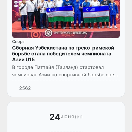
Спорт
Сборная Узбекистана по греко-римской
борьбе стала победителем чемпионата
Азии U15
В городе Паттайя (Таиланд) стартовал
чемпионат Азии по спортивной борьбе среди
спортсменов возрастных категорий U15 и
2562
U20. На данный момент завершились
соревнования по греко-римско...
24
11:11
ИЮНЯ