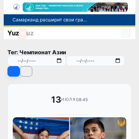
Самарканд расширит свои границы и приблизится к статусу города-миллионника
С 1 сентября пассажиры должны будут оплачивать проезд сразу при посадке в автобус
Yuz
uz
В Сурхандарье пресечена деятельность подпольной группы, планировавшей теракты и выезд в Сирию
В Узбекистане упростят открытие бизнеса и расширят возможности выбора фамилии для ребенка
Тег: Чемпионат Азии
В Хорватии при столкновении грузового и пассажирского поездов пострадали 24 человека
13
08:45
ИЮЛЯ