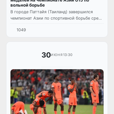
медалей на чемпионате Азии U15 по
вольной борьбе
В городе Паттайя (Таиланд) завершился
чемпионат Азии по спортивной борьбе среди
спортсменов до 15 лет. По итогам
1049
соревнований по вольной борьбе сборная
Узбекистана завоевала пять м...
30
13:30
ИЮНЯ