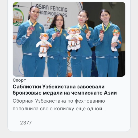
Спорт
Саблистки Узбекистана завоевали
бронзовые медали на чемпионате Азии
Сборная Узбекистана по фехтованию
пополнила свою копилку еще одной
наградой на чемпионате Азии, который
2377
проходит в Индии. В командных
соревнованиях по сабле среди женщин наши