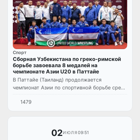
Спорт
Сборная Узбекистана по греко-римской
борьбе завоевала 8 медалей на
чемпионате Азии U20 в Паттайе
В Паттайе (Таиланд) продолжается
чемпионат Азии по спортивной борьбе среди
спортсменов до 20 лет. По итогам
1479
очередного соревновательного дня
представители сборной Узбекистана по гр...
02
09:51
ИЮЛЯ