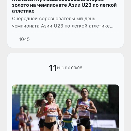
золото на чемпионате Азии U23 по легкой
атлетике
Очередной соревновательный день
чемпионата Азии U23 по легкой атлетике,
проходящего в китайском Ордосе, вновь
1045
стал успешным для сборной Узбекистана.
После победы в беге на 800 метр...
11
09:08
ИЮЛЯ