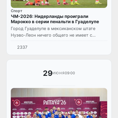
Спорт
ЧМ-2026: Нидерланды проиграли
Марокко в серии пенальти в Гуаделупе
Город Гуаделупе в мексиканском штате
Нуэво-Леон ничего общего не имеет с
французским департаментом в Карибском
2337
море. На стадионе вместимостью в 51
тысячу зрителей трехкратные сереб...
29
09:00
ИЮНЯ