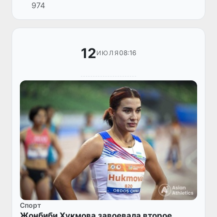
974
день соревнований сборная Узбекистана
завоевала две золотые и од...
12
08:16
ИЮЛЯ
Спорт
Жонбиби Хукмова завоевала второе