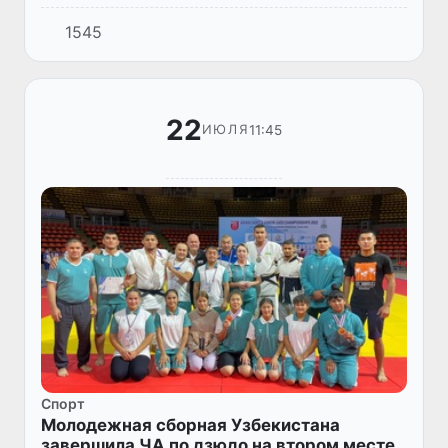
юниоров и молодежи. На континентальных
1545
состязаниях изъявили желание выступить
около 300 молодых спортив...
22
11:45
ИЮЛЯ
Спорт
Молодежная сборная Узбекистана
завершила ЧА по дзюдо на втором месте