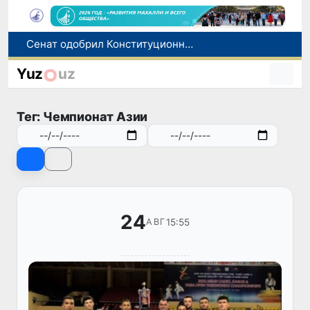
В Ташкенте задержали подозреваемых в распространении крупной партии наркотиков
В Узбекистане упростят назначение пенсий по инвалидности
Yuz
uz
До 10 августа студенты могут исправить отклоненные заявления на перевод в государственные вузы
Страны Центральной Азии одобрили проект автоматизированного учета воды в бассейне Сырдарьи
Тег: Чемпионат Азии
Сенат одобрил Конституционный закон о правовом статусе Администрации Президента Республики Узбекистан
24
15:55
АВГ