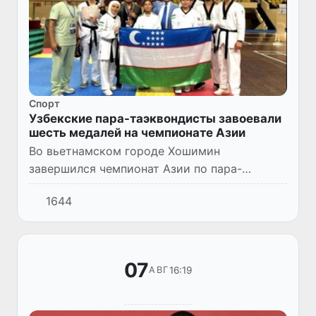
Спорт
Узбекские пара-таэквондисты завоевали
шесть медалей на чемпионате Азии
Во вьетнамском городе Хошимин
завершился чемпионат Азии по пара-
таэквондо. Представители сборной
1644
Узбекистана по единоборствам завоевали 2
золотые, 1 серебряную и 3 бронзовые
медали...
07
16:19
АВГ