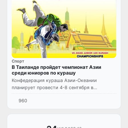
Спорт
В Таиланде пройдет чемпионат Азии
среди юниоров по курашу
Конфедерация кураша Азии-Океании
планирует провести 4-8 сентября в
таиландском городе Чонбури чемпионат
960
Азии среди юниоров на основании
обращений, поступивших из национальных
федер...