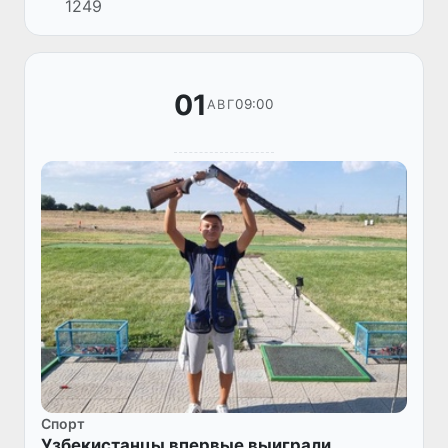
1249
атлета.
01
09:00
АВГ
Спорт
Узбекистанцы впервые выиграли