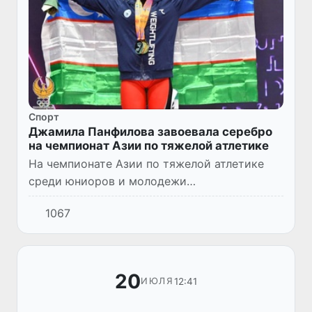
Спорт
Джамила Панфилова завоевала серебро
на чемпионат Азии по тяжелой атлетике
На чемпионате Азии по тяжелой атлетике
среди юниоров и молодежи
представительница сборной Узбекистана
1067
поднялась на пьедестал почета. Джамила
Панфилова, выступающая среди молодежи
в...
20
12:41
ИЮЛЯ