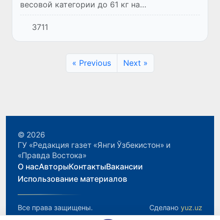
весовой категории до 61 кг на
континентальном первенстве по тяжелой
3711
атлетике среди юниоров поднялся на
пьедестал почета во всех видах програм...
« Previous
Next »
© 2026
ГУ «Редакция газет «Янги Ўзбекистон» и
«Правда Востока»
О нас
Авторы
Контакты
Вакансии
Использование материалов
Все права защищены.
Сделано
yuz.uz