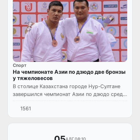
Спорт
На чемпионате Азии по дзюдо две бронзы
у тяжеловесов
В столице Казахстана городе Нур-Султане
завершился чемпионат Азии по дзюдо среди
взрослых. Вчера наши спортсмены
1561
завоевали две бронзовые награды в весе
свыше 100 кг.
05
08:10
АВГ