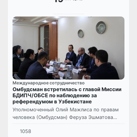
Международное сотрудничество
Омбудсман встретилась с главой Миссии
БДИПЧ/ОБСЕ по наблюдению за
референдумом в Узбекистане
Уполномоченный Олий Мажлиса по правам
человека (Омбудсман) Феруза Эшматова
встретилась с послом Альбертом
1058
Йонссоном, главой Миссии БДИПЧ/ОБСЕ по