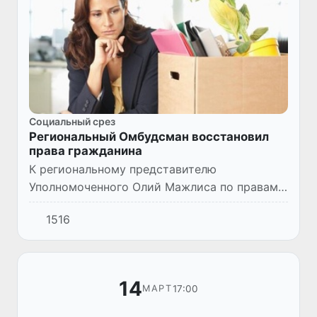
Социальный срез
Региональный Омбудсман восстановил
права гражданина
К региональному представителю
Уполномоченного Олий Мажлиса по правам
человека (Омбудсману) в Ташкентской
1516
области Рустаму Камалову с заявлением о
восстановлении на работе обратилась...
14
17:00
МАРТ