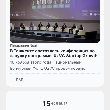
Поколение Next
В Ташкенте состоялась конференция по
запуску программы UzVC Startup Growth
16 ноября этого года Национальный
Венчурный Фонд UzVC провел первую
конференцию, посвященную запуску
989
Программы UzVC Startup Growth (SGP).
15
15:48
НОЯ