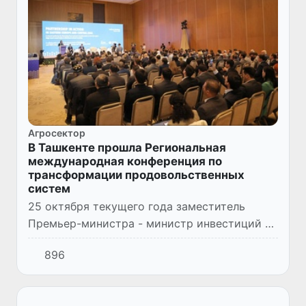
Агросектор
В Ташкенте прошла Региональная
международная конференция по
трансформации продовольственных
систем
25 октября текущего года заместитель
Премьер-министра - министр инвестиций и
внешней торговли Республики Узбекистан
896
Жамшид Ходжаев принял участие в
церемонии открытия Региональной...