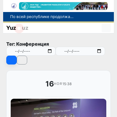
По всей республике продолжаются мероприятия в рамках акции «Актуальные 40 дней»
Оказавшийся в сложной ситуации в Германии соотечественник возвращен в Узбекистан
Yuz
uz
В Узбекистане определили порядок создания и эксплуатации платных автодорог
Мошенничество при трудоустройстве за рубежом: в Каракалпакстане и Ташкенте выявлены новые случаи обмана граждан
Тег: Конференция
В Сенате состоялась встреча с представителем Госдепартамента США
16
15:38
НОЯ