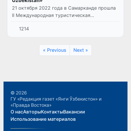
Uzbekistan»
21 октября 2022 года в Самарканде прошла
II Международная туристическая
конференция «Discovering Uzbekistan», в
1214
которой приняли участие представители
международных авиакомпаний, ту...
« Previous
Next »
© 2026
ГУ «Редакция газет «Янги Ўзбекистон» и
«Правда Востока»
О нас
Авторы
Контакты
Вакансии
Использование материалов