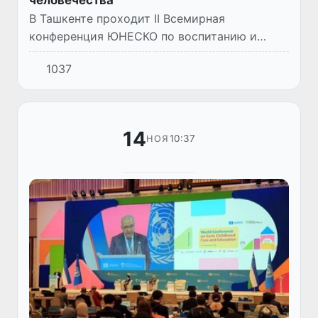
человечества
В Ташкенте проходит II Всемирная
конференция ЮНЕСКО по воспитанию и
образованию детей младшего возраста. В
1037
масштабном мероприятии принимают
участие свыше тысячи экспертов из более...
14
10:37
НОЯ