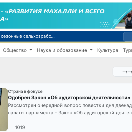
Узбекистанцы смогут трудоустроиться на сезонные сельхозработы в США по программе H-2A
В шести городах Ташкентской области модернизируют систему общественного транспорта
Общество
Наука и образование
Культура
Тур
й устойчивого развития
В июле представительство Агентства миграции в Москве оказало помощь более 1,8 тысячам граждан Узбекистана
зии по тяжелой атлетике
Страна в фокусе
Одобрен Закон «Об аудиторской деятельности»
Рассмотрен очередной вопрос повестки дня двенад
палаты парламента - Закон «Об аудиторской деятел
1019