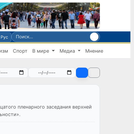
Рус
изм
Спорт
В мире
Медиа
Мнение
цатого пленарного заседания верхней
ьности».