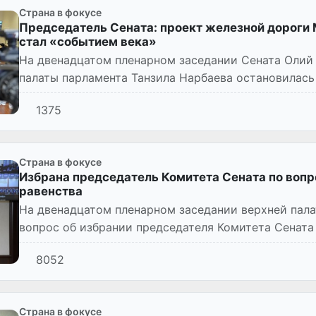
Страна в фокусе
Председатель Сената: проект железной дорог
стал «событием века»
На двенадцатом пленарном заседании Сената Олий
палаты парламента Танзила Нарбаева остановилась
1375
Страна в фокусе
Избрана председатель Комитета Сената по воп
равенства
На двенадцатом пленарном заседании верхней пал
вопрос об избрании председателя Комитета Сенат
по вопросам женщин...
8052
Страна в фокусе