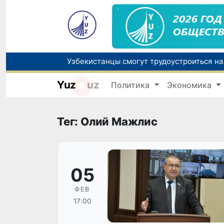
Yuz
uz
Политика
Экономика
В Узбекистане стартовал месячник Целе
Ташкент готовится принять чемпионат А
Тег: Олий Мажлис
05
ФЕВ
17:00