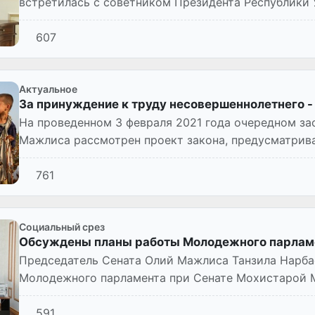
встретилась с советником Президента Республики 
экономического развития, эффективного...
607
Актуальное
За принуждение к труду несовершеннолетнего -
На проведенном 3 февраля 2021 года очередном за
Мажлиса рассмотрен проект закона, предусматрив
защиты интересов...
761
Социальный срез
Обсуждены планы работы Молодежного парламе
Председатель Сената Олий Мажлиса Танзила Нарба
Молодежного парламента при Сенате Мохистарой
591