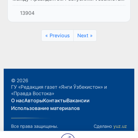
Шавкатом Мирзиёевым и первым
13904
Президентом Республики Казахстан
Нурсултаном Назарбаевым.
« Previous
Next »
© 2026
ГУ «Редакция газет «Янги Ўзбекистон» и
«Правда Востока»
О нас
Авторы
Контакты
Вакансии
Использование материалов
Все права защищены.
Сделано
yuz.uz