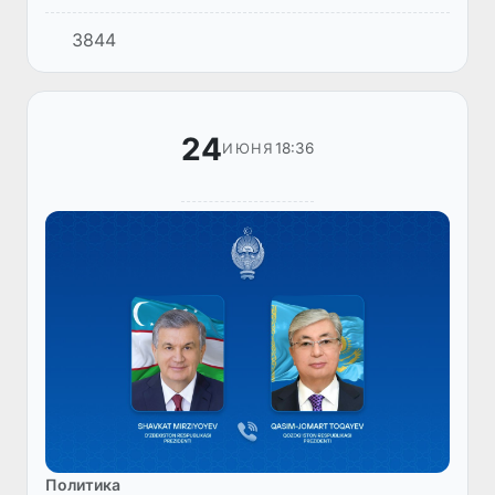
туркменского народа, Председатель Халк
3844
Маслахаты Туркменистана Гурбангулы
Бердымухамедов провели телефо...
24
18:36
ИЮНЯ
Политика