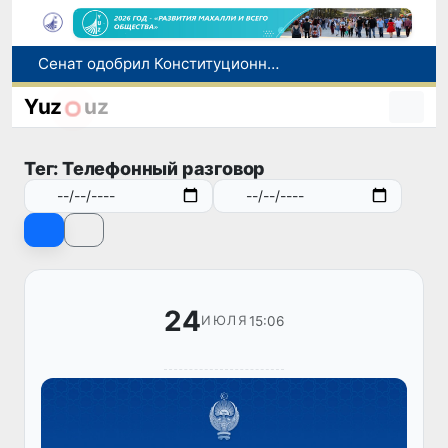
Сенат одобрил Конституционный закон о правовом статусе Администрации Президента Республики Узбекистан
В Ташкенте задержали подозреваемых в распространении крупной партии наркотиков
В Узбекистане упростят назначение пенсий по инвалидности
Yuz
uz
До 10 августа студенты могут исправить отклоненные заявления на перевод в государственные вузы
Страны Центральной Азии одобрили проект автоматизированного учета воды в бассейне Сырдарьи
Тег: Телефонный разговор
24
15:06
ИЮЛЯ