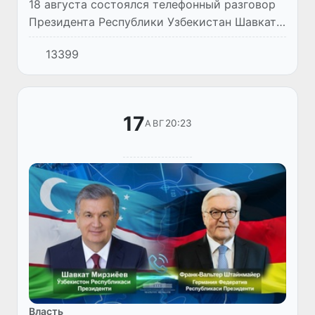
18 августа состоялся телефонный разговор
Президента Республики Узбекистан Шавката
Мирзиёева с Федеральным Канцлером
13399
Германии Ангелой Меркель.
17
20:23
АВГ
Власть