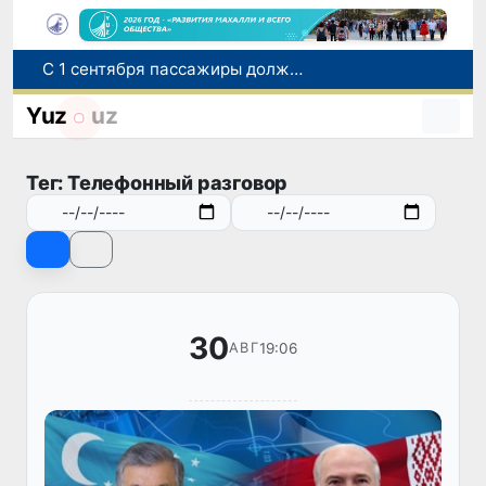
С 1 сентября пассажиры должны будут оплачивать проезд сразу при посадке в автобус
В Сурхандарье пресечена деятельность подпольной группы, планировавшей теракты и выезд в Сирию
В Узбекистане упростят открытие бизнеса и расширят возможности выбора фамилии для ребенка
Yuz
uz
В Узбекистане усиливаются меры социальной защиты населения
Самарканд расширит свои границы и приблизится к статусу города-миллионника
Тег: Телефонный разговор
30
19:06
АВГ