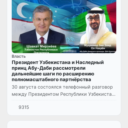
Власть
Президент Узбекистана и Наследный
принц Абу-Даби рассмотрели
дальнейшие шаги по расширению
полномасштабного партнёрства
30 августа состоялся телефонный разговор
между Президентом Республики Узбекистан
Шавкатом Мирзиёевым и Наследным
9315
принцем Абу-Даби, заместителем
Верховного главнокомандующего Вооруж...