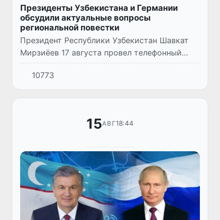
Президенты Узбекистана и Германии
обсудили актуальные вопросы
региональной повестки
Президент Республики Узбекистан Шавкат
Мирзиёев 17 августа провел телефонный
разговор с Президентом Федеративной
10773
Республики Германия Франком-Вальтером
Штайнмайером.
15
18:44
АВГ