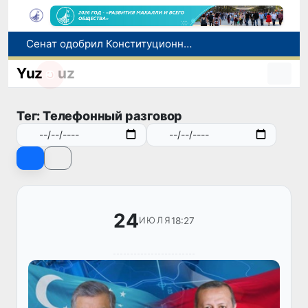
В Ташкенте задержали подозреваемых в распространении крупной партии наркотиков
В Узбекистане упростят назначение пенсий по инвалидности
Yuz
uz
До 10 августа студенты могут исправить отклоненные заявления на перевод в государственные вузы
Страны Центральной Азии одобрили проект автоматизированного учета воды в бассейне Сырдарьи
Тег: Телефонный разговор
Сенат одобрил Конституционный закон о правовом статусе Администрации Президента Республики Узбекистан
24
18:27
ИЮЛЯ