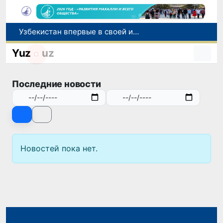
Узбекистан впервые в своей истории примет престижную Международную олимпиаду по информатике IOI 2026
Число пользователей мобильного интернета в Узбекистане за 10 лет выросло в 4,3 раза
Yuz
uz
При содействии Генконсульства Узбекистана соотечественница, перенесшая инсульт в Алматы, вернулась на родину
В Ташкенте состоялось заседание Исполнительного комитета Федерации тяжелой атлетики Азии
Последние новости
Китай и Россия стали крупнейшими торговыми партнерами Узбекистана в первом полугодии 2026 года
Новостей пока нет.