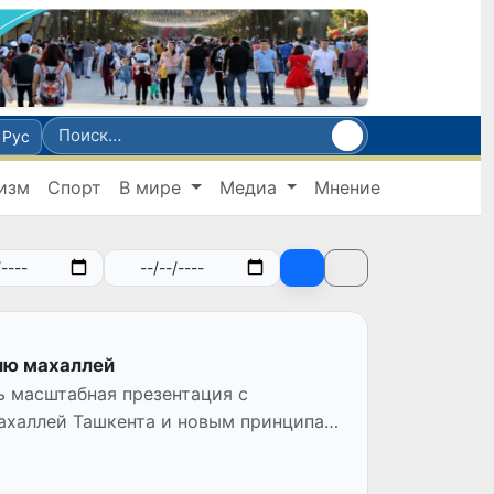
Рус
изм
Спорт
В мире
Медиа
Мнение
ию махаллей
ь масштабная презентация с
ахаллей Ташкента и новым принципам