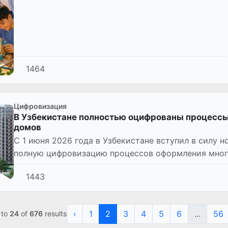
1464
Цифровизация
В Узбекистане полностью оцифрованы процесс
домов
С 1 июня 2026 года в Узбекистане вступил в силу
полную цифровизацию процессов оформления мног
1443
‹
1
2
3
4
5
6
...
56
to
24
of
676
results