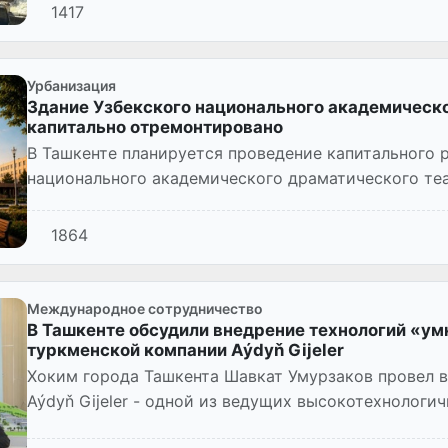
1417
Урбанизация
Здание Узбекского национального академическо
капитально отремонтировано
В Ташкенте планируется проведение капитального 
национального академического драматического теа
прилегающей территории.
1864
Международное сотрудничество
В Ташкенте обсудили внедрение технологий «ум
туркменской компании Aýdyň Gijeler
Хоким города Ташкента Шавкат Умурзаков провел 
Aýdyň Gijeler - одной из ведущих высокотехнолог
Туркменистана.