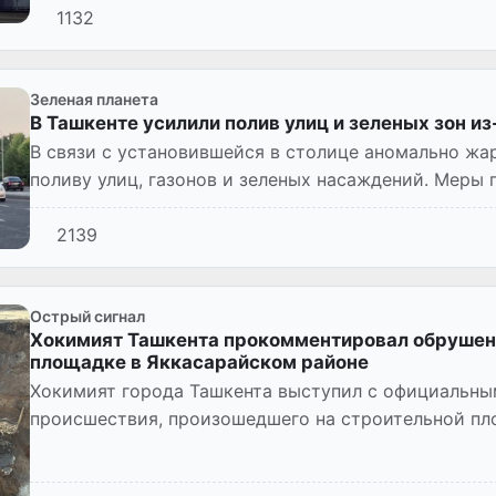
1132
Зеленая планета
В Ташкенте усилили полив улиц и зеленых зон и
В связи с установившейся в столице аномально жа
поливу улиц, газонов и зеленых насаждений. Меры
городской зелени и создания...
2139
Острый сигнал
Хокимият Ташкента прокомментировал обрушени
площадке в Яккасарайском районе
Хокимият города Ташкента выступил с официальны
происшествия, произошедшего на строительной пл
жилого комплекса Solaris на улиц...