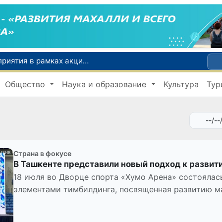
По всей республике продолжаются мероприятия в рамках акции «Актуальные 40 дней»
Оказавшийся в сложной ситуации в Германии соотечественник возвращен в Узбекистан
Общество
Наука и образование
Культура
Тур
В Узбекистане определили порядок создания и эксплуатации платных автодорог
Мошенничество при трудоустройстве за рубежом: в Каракалпакстане и Ташкенте выявлены новые случаи обмана граждан
В Сенате состоялась встреча с представителем Госдепартамента США
Страна в фокусе
В Ташкенте представили новый подход к развит
18 июля во Дворце спорта «Хумо Арена» состоялас
элементами тимбилдинга, посвященная развитию м
работы «махаллинской семе...