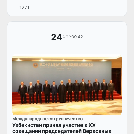
Регионального представительства Фонда
1271
Конрада Аденауэра по Центральной Азии
Андре Альгермиссеном.
24
09:42
АПР
Международное сотрудничество
Узбекистан принял участие в XX
совещании председателей Верховных