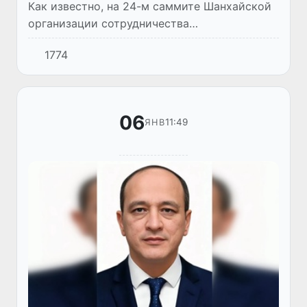
Как известно, на 24-м саммите Шанхайской
организации сотрудничества
председательство в ШОС официально
1774
перешло от Республики Казахстан к КНР.
Позднее китайская сторона детально прои...
06
11:49
ЯНВ