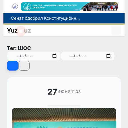
Сенат одобрил Конституционный закон о правовом статусе Администрации Президента Республики Узбекистан
В Ташкенте задержали подозреваемых в распространении крупной партии наркотиков
Yuz
uz
В Узбекистане упростят назначение пенсий по инвалидности
До 10 августа студенты могут исправить отклоненные заявления на перевод в государственные вузы
Тег: ШОС
Страны Центральной Азии одобрили проект автоматизированного учета воды в бассейне Сырдарьи
27
11:08
ИЮНЯ