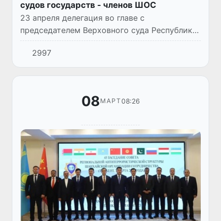
судов государств - членов ШОС
23 апреля делегация во главе с
председателем Верховного суда Республики
Узбекистан Бахтияром Исламовым приняла
2997
участие в двадцатом совещании
председателей Верховных судов государст...
08
08:26
МАРТ