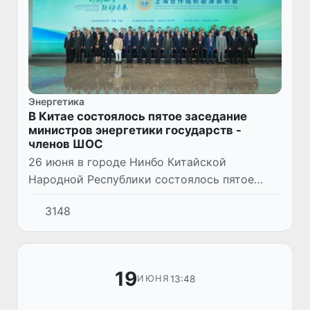
Энергетика
В Китае состоялось пятое заседание
министров энергетики государств -
членов ШОС
26 июня в городе Нинбо Китайской
Народной Республики состоялось пятое
заседание министров энергетики государств
3148
- членов Шанхайской организации
сотрудничества (ШОС).
19
13:48
ИЮНЯ