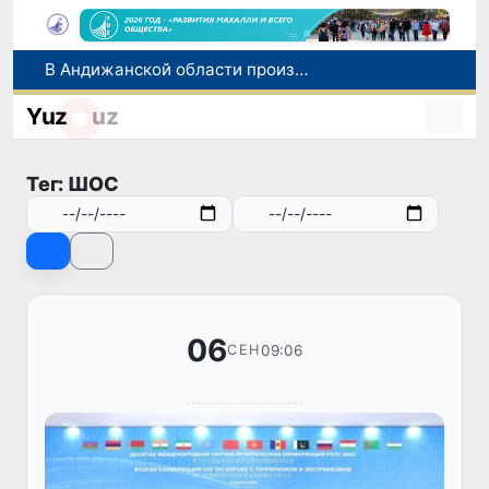
В Андижанской области произошло землетрясение магнитудой 3
Сенат одобрил Закон о повышении эффективности борьбы с экстремизмом
Yuz
uz
Прогноз погоды на день 9 августа
Юные тяжелоатлеты Узбекистана завоевали еще одну бронзовую медаль чемпионата Азии
Тег: ШОС
В Узбекистане расширяются гарантии свободы предпринимательской деятельности
06
09:06
СЕН