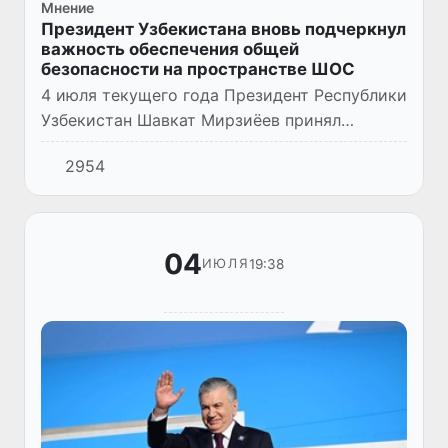
Мнение
Президент Узбекистана вновь подчеркнул
важность обеспечения общей
безопасности на пространстве ШОС
4 июля текущего года Президент Республики
Узбекистан Шавкат Мирзиёев принял
участие в очередном заседании Совета глав
2954
государств - членов ШОС, прошедшем в
городе Астане под председ...
04
19:38
ИЮЛЯ