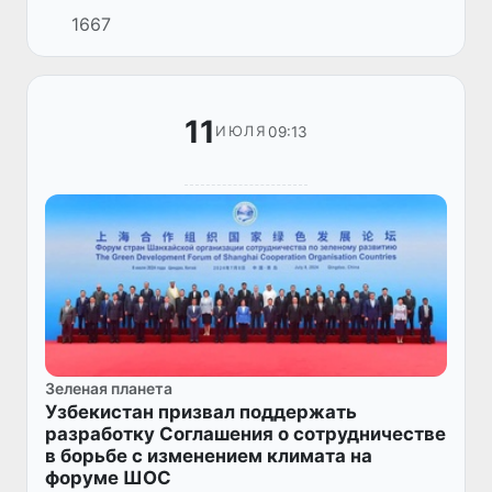
сотрудничества в Узбекистане состоялась
1667
встреча с членами делегации во главе с
директором Комитета по Инос...
11
09:13
ИЮЛЯ
Зеленая планета
Узбекистан призвал поддержать
разработку Соглашения о сотрудничестве
в борьбе с изменением климата на
форуме ШОС