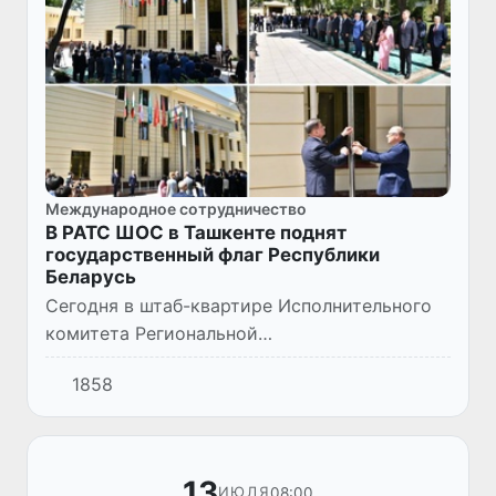
Международное сотрудничество
В РАТС ШОС в Ташкенте поднят
государственный флаг Республики
Беларусь
Сегодня в штаб-квартире Исполнительного
комитета Региональной
антитеррористической структуры
1858
Шанхайской организации сотрудничества
(РАТС ШОС) в Ташкенте состоялась
торжественная це...
13
08:00
ИЮЛЯ