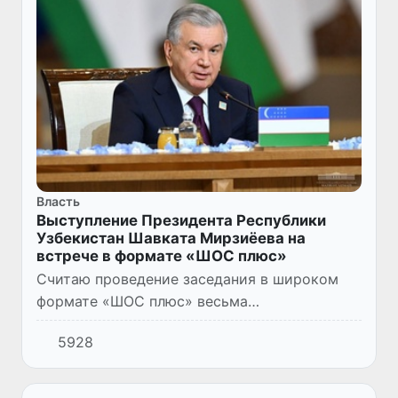
Власть
Выступление Президента Республики
Узбекистан Шавката Мирзиёева на
встрече в формате «ШОС плюс»
Считаю проведение заседания в широком
формате «ШОС плюс» весьма
своевременным и востребованным. Мир как
5928
никогда нуждается в восстановлении
доверия, справедливости и солидарности.