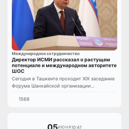
Международное сотрудничество
Директор ИСМИ рассказал о растущем
потенциале и международном авторитете
ШОС
Сегодня в Ташкенте проходит XIX заседание
Форума Шанхайской организации
сотрудничества (ШОС) под
1569
председательством узбекской стороны.
Форум посвящен тематике «Роль ШОС в
новых усло...
05
10:47
ИЮНЯ