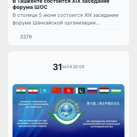
В Ташкенте состоится XIX заседание
форума ШОС
В столице 5 июня состоится XIX заседание
форума Шанхайской организации
сотрудничества. Мероприятие пройдет под
3379
председательством узбекской стороны и
организовано Институтом стратег...
31
20:05
МАЯ