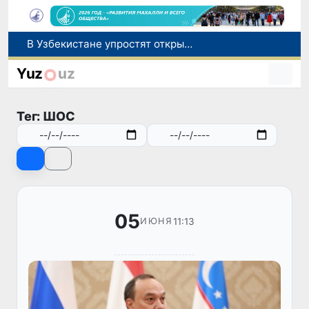
В Узбекистане упростят открытие бизнеса и расширят возможности выбора фамилии для ребенка
В Узбекистане усиливаются меры социальной защиты населения
Yuz
uz
В Узбекистане расширяются гарантии свободы предпринимательской деятельности
С 1 сентября пассажиры должны будут оплачивать проезд сразу при посадке в автобус
Тег: ШОС
В Сурхандарье пресечена деятельность подпольной группы, планировавшей теракты и выезд в Сирию
05
11:13
ИЮНЯ