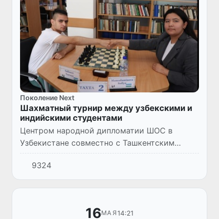
Поколение Next
Шахматный турнир между узбекскими и
индийскими студентами
Центром народной дипломатии ШОС в
Узбекистане совместно с Ташкентским
филиалом Московского государственного
9324
института международных отношений
(МГИМО) организован шахматный турнир с...
16
14:21
МАЯ