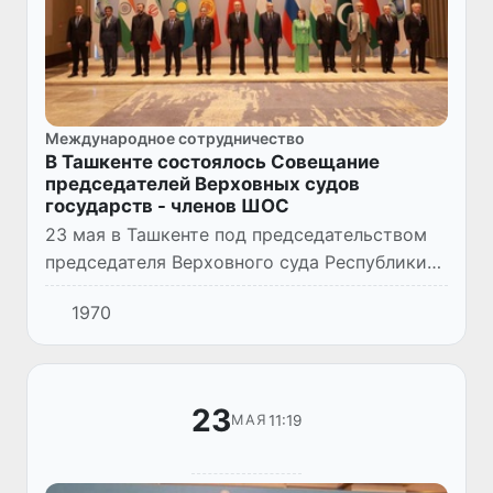
Международное сотрудничество
В Ташкенте состоялось Совещание
председателей Верховных судов
государств - членов ШОС
23 мая в Ташкенте под председательством
председателя Верховного суда Республики
Узбекистан Бахтияра Исламова состоялось
1970
девятнадцатое Совещание председателей
Верховных судов госуда...
23
11:19
МАЯ