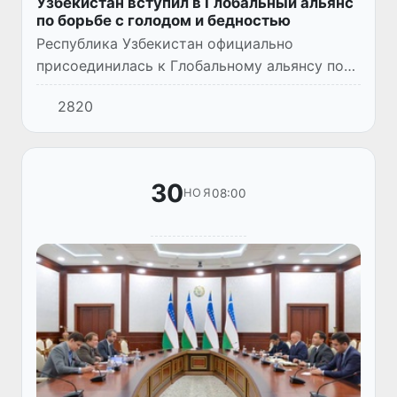
Узбекистан вступил в Глобальный альянс
по борьбе с голодом и бедностью
Республика Узбекистан официально
присоединилась к Глобальному альянсу по
борьбе с голодом и бедностью что является
2820
важным шагом на пути укрепления
глобальных усилий по достижению ц...
30
08:00
НОЯ