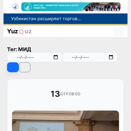
Узбекистан расширяет торгово-экономическое и инвестиционное сотрудничество с провинцией Цзянсу Китая
Число иностранцев, прибывших в Узбекистан с целью обучения, увеличилось в 2,2 раза
Искусственный интеллект впервые помог создать вирусы, не существовавшие в природе
Yuz
uz
В Намангане задержан сотрудник Пенсионного фонда при получении взятки за обещание оформить пенсию и увеличить выплаты
В Узбекистане 13 августа пройдет очередное тестирование по нострификации зарубежных дипломов
Тег: МИД
13
08:00
ДЕК