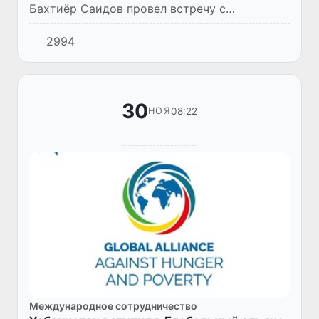
Бахтиёр Саидов провел встречу с
Секретарем Парткома КПК провинции
2994
Сычуань Ван Сяохуэем.
30
08:22
НОЯ
Международное сотрудничество