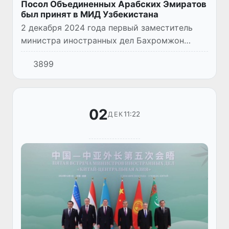
Посол Объединенных Арабских Эмиратов
был принят в МИД Узбекистана
2 декабря 2024 года первый заместитель
министра иностранных дел Бахромжон
Аълоев принял посла Объединенных
3899
Арабских Эмиратов в Республике
Узбекистан Саида Матар АльКемзи.
02
11:22
ДЕК